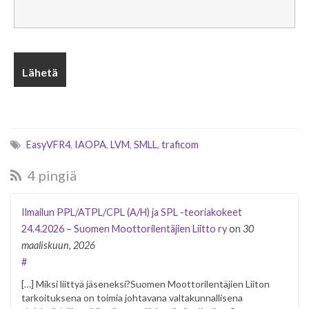
EasyVFR4
,
IAOPA
,
LVM
,
SMLL
,
traficom
4 pingiä
Ilmailun PPL/ATPL/CPL (A/H) ja SPL -teoriakokeet
24.4.2026 – Suomen Moottorilentäjien Liitto ry
on
30
maaliskuun, 2026
#
[…] Miksi liittyä jäseneksi?Suomen Moottorilentäjien Liiton
tarkoituksena on toimia johtavana valtakunnallisena