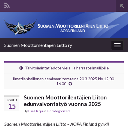
Tog
sear
Search for:
for
Suomen Moottorilentäjien Liitto ry
Togg
navig
Talvitoimintatiedote yleis- ja harrasteilmailijoille
Ilmatilanhallinnan seminaari torstaina 20.3.2025 klo 12.00-
16.00
Suomen Moottorilentäjien Liiton
JOULU
edunvalvontatyö vuonna 2025
15
By
Esa Harju
in
Uncategorized
Suomen Moottorilentäjien Liitto – AOPA Finland pyrkii