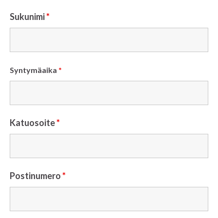
Sukunimi
*
Syntymäaika
*
Katuosoite
*
Postinumero
*