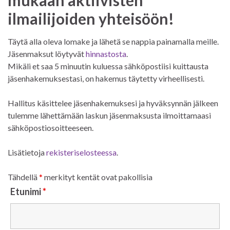
ilmailijoiden yhteisöön!
Täytä alla oleva lomake ja lähetä se nappia painamalla meille.
Jäsenmaksut löytyvät
hinnastosta
.
Mikäli et saa 5 minuutin kuluessa sähköpostiisi kuittausta
jäsenhakemuksestasi, on hakemus täytetty virheellisesti.
Hallitus käsittelee jäsenhakemuksesi ja hyväksynnän jälkeen
tulemme lähettämään laskun jäsenmaksusta ilmoittamaasi
sähköpostiosoitteeseen.
Lisätietoja
rekisteriselosteessa
.
Tähdellä
*
merkityt kentät ovat pakollisia
Etunimi
*