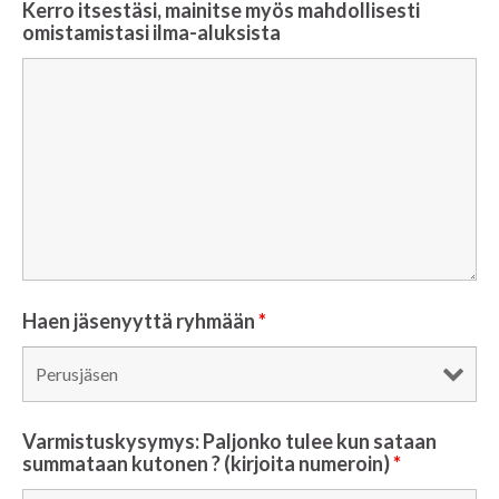
Kerro itsestäsi, mainitse myös mahdollisesti
omistamistasi ilma-aluksista
Haen jäsenyyttä ryhmään
*
Varmistuskysymys: Paljonko tulee kun sataan
summataan kutonen ? (kirjoita numeroin)
*