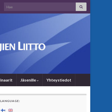
Search for:
i­naa­rit
Jäsenille
Yhteystiedot
LANGUAGE: