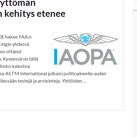
ijyttömän
n kehitys etenee
00E hakee FAA:n
cingin yhdessä
 on ottanut
. Kyseessä on tällä
 koko kalustoa
 ASTM International julkaisi polttoaineelle uuden
lessään testejä ja arviointeja. Yhtiöiden …