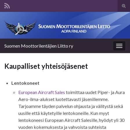
Tog
sear
Search for:
for
Suomen Moottorilentäjien Liitto ry
Togg
navig
Kaupalliset yhteisöjäsenet
Lentokoneet
European Aircraft Sales
toimittaa uudet Piper- ja Aura
Aero-ilma-alukset luotettavasti jäsenillemme.
Tarjoamme täyden palvelun ohjausta ja välitystä sekä
uusille että käytetyille lentokoneille. Kun myyt
lentokoneesi European Aircraft Salesille, hyödyt yli 30
vuoden kokemuksesta ja vahvoista suhteista