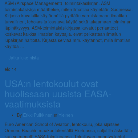
ASM (Airspace Management) -toimintakäsikirjan. ASM-
toimintakäsikirja määrittelee, miten ilmatilaa käytetään Suomessa.
Kirjassa kuvatuilla käytännöillä pyritään varmistamaan ilmatilan
turvallinen, tehokas ja joustava käyttö sekä takaamaan toiminnan
läpinäkyvyys. ASM-toimintakäsikirjassa kuvatut periaatteet
koskevat kaikkia ilmatilan käyttäjiä, eivät pelkästään ilmailun
lupakirjan haltioita. Kirjasta selviää mm. käytännöt, millä ilmatilan
käyttöä …
Jatka lukemista
elo
14
USA:n lentokoulut ovat
huolissaan uusista EASA-
vaatimuksista
By
Erkki Pulkkinen
in
Yleinen
Euro American School of Aviation, lentokoulu, joka sijaitsee
Ormond Beachin maakuntakentällä Floridassa, suljettiin äskettäin
kun se menetti EASA-toimilupansa. Toimiluvan menetys johtui