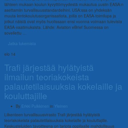
lähteen mukaan koulun kyvyttömyydestä mukautua uusiin EASA:n
asettamiin turvallisuusstandardeihini. USA:ssa on yhdeksän
muuta lentokoulutusorganisaatiota, joilla on EASA-toimilupa ja
jotkut näistä ovat myös huolissaan ensi vuonna voimaan tulevista
EASA-vaatimuksista. Lähde: Aviation eBrief Suomessa on
sovellettu …
Jatka lukemista
elo
14
Trafi järjestää hylätyistä
ilmailun teoriakokeista
palautetilaisuuksia kokelaille ja
kouluttajille
By
Erkki Pulkkinen
in
Yleinen
Liikenteen turvallisuusvirasto Trafi järjestää hylätyistä
teoriakokeista palautetilaisuuksia kokelaille ja kouluttajille.
Keskusteluiden tavoitteena on tarjota oppilaalle mahdollisuus