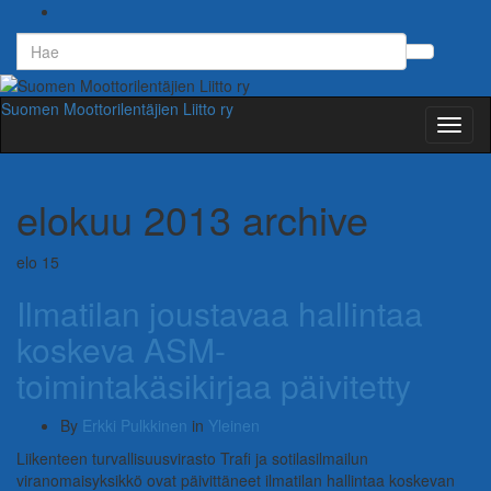
Search
Toggl
for:
searc
form
Suomen Moottorilentäjien Liitto ry
Toggl
naviga
elokuu 2013
archive
elo
15
Ilmatilan joustavaa hallintaa
koskeva ASM-
toimintakäsikirjaa päivitetty
By
Erkki Pulkkinen
in
Yleinen
Liikenteen turvallisuusvirasto Trafi ja sotilasilmailun
viranomaisyksikkö ovat päivittäneet ilmatilan hallintaa koskevan