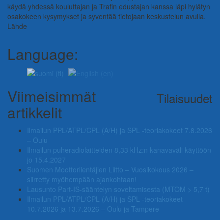
käydä yhdessä kouluttajan ja Trafin edustajan kanssa läpi hylätyn
osakokeen kysymykset ja syventää tietojaan keskustelun avulla.
Lähde
Language:
Viimeisimmät
Tilaisuudet
artikkelit
Ilmailun PPL/ATPL/CPL (A/H) ja SPL -teoriakokeet 7.8.2026
– Oulu
Ilmailun puheradiolaitteiden 8,33 kHz:n kanavaväli käyttöön
jo 15.4.2027
Suomen Moottorilentäjien Liitto – Vuosikokous 2026 –
siirretty myöhempään ajankohtaan!
Lausunto Part‑IS‑sääntelyn soveltamisesta (MTOM > 5,7 t)
Ilmailun PPL/ATPL/CPL (A/H) ja SPL -teoriakokeet
10.7.2026 ja 13.7.2026 – Oulu ja Tampere