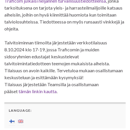
Traficom julkaisi neljännen turvallisuustiedotteensa
, jonka
tarkoituksena on tarjota yleis- ja harrasteilmailjoille katsaus
aiheisiin, joihin on hyvä kiinnittää huomiota kun toimitaan
talviolosuhteissa. Tiedotteessa on myös runsaasti vinkkejä ja
ohjeita.
Talvitoiminnan tiimoilta järjestetään verkkotilaisuus
8.10.2024 klo 17-19, jossa Traficomin ja muiden
sidosryhmien edustajat keskustelevat
talvitoimintatiedotteen teemojen mukaisista aiheista.
Tilaisuus on avoin kaikille. Tervetuloa mukaan osallistumaan
keskusteluun ja esittämään kysymyksiä!
Tilaisuus järjestetään Teamsilla ja osallistumaan
pääset
tämän linkin kautta
.
LANGUAGE: