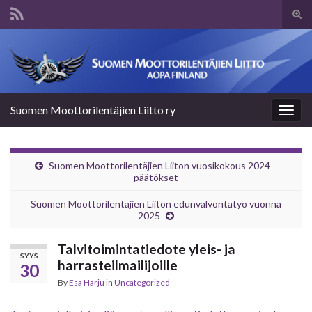
Tog
sear
Search for:
for
Suomen Moottorilentäjien Liitto ry
Togg
navig
Suomen Moottorilentäjien Liiton vuosikokous 2024 –
päätökset
Suomen Moottorilentäjien Liiton edunvalvontatyö vuonna
2025
Talvitoimintatiedote yleis- ja
SYYS
harrasteilmailijoille
30
By
Esa Harju
in
Uncategorized