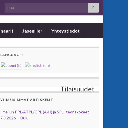
Search for:
­naa­rit
Jäsenille
Yhteystiedot
LANGUAGE:
Tilaisuudet
VIIMEISIMMÄT ARTIKKELIT
Ilmailun PPL/ATPL/CPL (A/H) ja SPL -teoriakokeet
7.8.2026 – Oulu