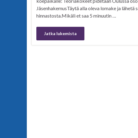
koepaikalle: Teoriakokeet pidetään Oulussa oso
JäsenhakemusTäytä alla oleva lomake ja lähetä s
hinnastosta.Mikäli et saa 5 minuutin …
Jatka lukemista