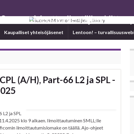
Suomen Moottorilentäjien Liitto ry
Kaupalliset yhteisöjäsenet
Len­toon! – tur­val­li­suus­we­bi
PL (A/H), Part-66 L2 ja SPL -
2025
 L2 ja SPL
11.4.2025 klo 9 alkaen. Ilmoittautuminen SMLL:lle
aficomin ilmoittautumislomake on täällä. Ajo-ohjeet