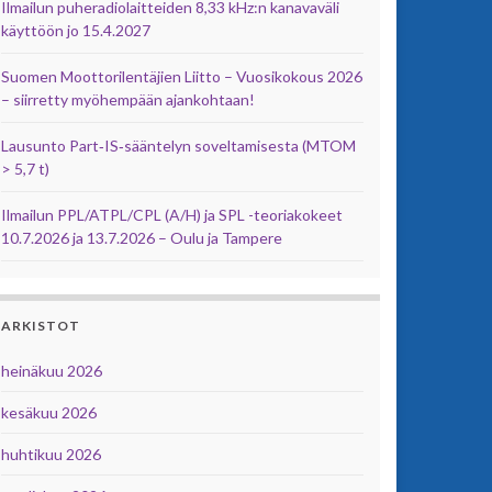
Ilmailun puheradiolaitteiden 8,33 kHz:n kanavaväli
käyttöön jo 15.4.2027
Suomen Moottorilentäjien Liitto – Vuosikokous 2026
– siirretty myöhempään ajankohtaan!
Lausunto Part‑IS‑sääntelyn soveltamisesta (MTOM
> 5,7 t)
Ilmailun PPL/ATPL/CPL (A/H) ja SPL -teoriakokeet
10.7.2026 ja 13.7.2026 – Oulu ja Tampere
ARKISTOT
heinäkuu 2026
kesäkuu 2026
huhtikuu 2026