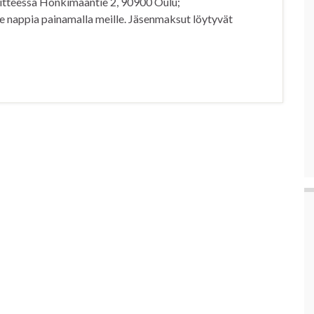
itteessa Honkimaantie 2, 90900 Oulu;
e nappia painamalla meille. Jäsenmaksut löytyvät