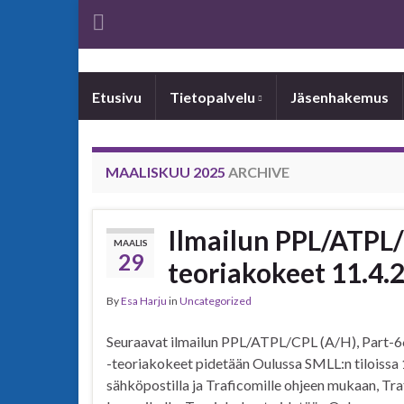
Etusivu
Tietopalvelu
Jäsenhakemus
MAALISKUU 2025
ARCHIVE
Ilmailun PPL/ATPL/C
MAALIS
29
teoriakokeet 11.4.
By
Esa Harju
in
Uncategorized
Seuraavat ilmailun PPL/ATPL/CPL (A/H), Part-66
-teoriakokeet pidetään Oulussa SMLL:n tiloissa 
sähköpostilla ja Traficomille ohjeen mukaan, Tr