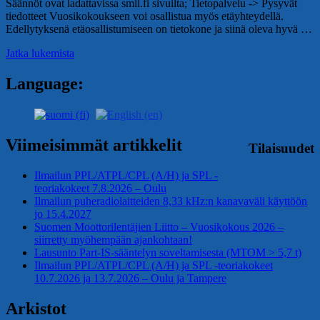
Säännöt ovat ladattavissa smll.fi sivuilta; Tietopalvelu -> Pysyvät
tiedotteet Vuosikokoukseen voi osallistua myös etäyhteydellä.
Edellytyksenä etäosallistumiseen on tietokone ja siinä oleva hyvä …
Jatka lukemista
Language:
Viimeisimmät artikkelit
Tilaisuudet
Ilmailun PPL/ATPL/CPL (A/H) ja SPL -
teoriakokeet 7.8.2026 – Oulu
Ilmailun puheradiolaitteiden 8,33 kHz:n kanavaväli käyttöön
jo 15.4.2027
Suomen Moottorilentäjien Liitto – Vuosikokous 2026 –
siirretty myöhempään ajankohtaan!
Lausunto Part‑IS‑sääntelyn soveltamisesta (MTOM > 5,7 t)
Ilmailun PPL/ATPL/CPL (A/H) ja SPL -teoriakokeet
10.7.2026 ja 13.7.2026 – Oulu ja Tampere
Arkistot