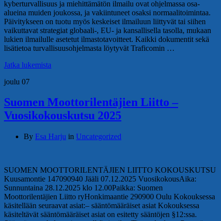
kyberturvallisuus ja miehittämätön ilmailu ovat ohjelmassa osa-
alueina muiden joukossa, ja vakiintuneet osaksi normaalitoimintaa.
Päivitykseen on tuotu myös keskeiset ilmailuun liittyvät tai siihen
vaikuttavat strategiat globaali-, EU- ja kansallisella tasolla, mukaan
lukien ilmailulle asetetut ilmastotavoitteet. Kaikki dokumentit sekä
lisätietoa turvallisuusohjelmasta löytyvät Traficomin …
Jatka lukemista
joulu
07
Suomen Moottorilentäjien Liitto –
Vuosikokouskutsu 2025
By
Esa Harju
in
Uncategorized
SUOMEN MOOTTORILENTÄJIEN LIITTO KOKOUSKUTSU
Kuusamontie 147090940 Jääli 07.12.2025 VuosikokousAika:
Sunnuntaina 28.12.2025 klo 12.00Paikka: Suomen
Moottorilentäjien Liitto ryHonkimaantie 290900 Oulu Kokouksessa
käsitellään seuraavat asiat:– sääntömääräiset asiat Kokouksessa
käsiteltävät sääntömääräiset asiat on esitetty sääntöjen §12:ssa.