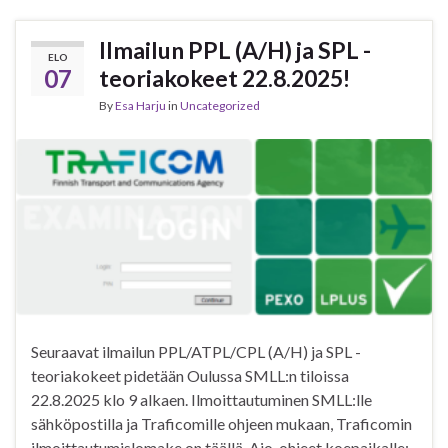
Ilmailun PPL (A/H) ja SPL -
ELO
07
teoriakokeet 22.8.2025!
By
Esa Harju
in
Uncategorized
Seuraavat ilmailun PPL/ATPL/CPL (A/H) ja SPL -
teoriakokeet pidetään Oulussa SMLL:n tiloissa
22.8.2025 klo 9 alkaen. Ilmoittautuminen SMLL:lle
sähköpostilla ja Traficomille ohjeen mukaan, Traficomin
ilmoittautumislomake on täällä. Ajo-ohjeet koepaikalle: