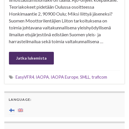
Teoriakokeet pidetään Oulussa osoitteessa
Honkimaantie 2, 90900 Oulu; Miksi liittyä jäseneksi?
Suomen Moottorilentäjien Liiton tarkoituksena on
toimia johtavana valtakunnallisena yleishyödyllisenä
ilmailun etujärjestönä edistäen Suomen yleis- ja
harrasteilmailua sekä toimia valtakunnallisena …
Jatka lukemista
EasyVFR4
,
IAOPA
,
IAOPA Europe
,
SMLL
,
traficom
LANGUAGE: