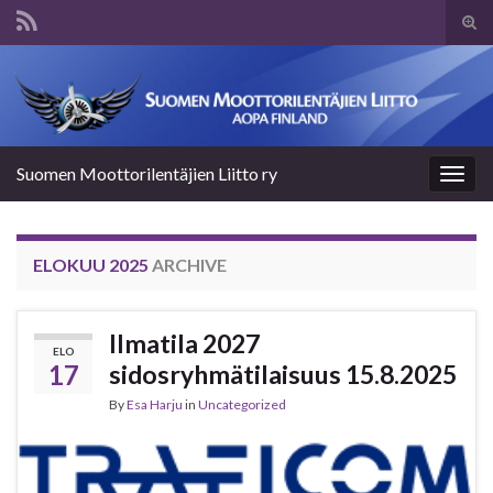
Tog
sear
Search for:
for
Suomen Moottorilentäjien Liitto ry
Togg
navig
ELOKUU 2025
ARCHIVE
Ilmatila 2027
ELO
17
sidosryhmätilaisuus 15.8.2025
By
Esa Harju
in
Uncategorized