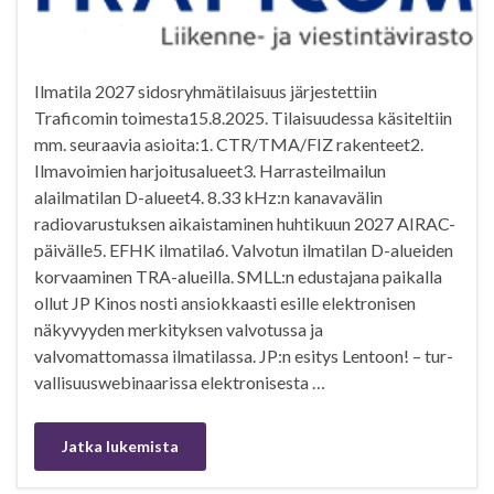
Ilmatila 2027 sidosryhmätilaisuus järjestettiin
Traficomin toimesta15.8.2025. Tilaisuudessa käsiteltiin
mm. seuraavia asioita:1. CTR/TMA/FIZ rakenteet2.
Ilmavoimien harjoitusalueet3. Harrasteilmailun
alailmatilan D-alueet4. 8.33 kHz:n kanavavälin
radiovarustuksen aikaistaminen huhtikuun 2027 AIRAC-
päivälle5. EFHK ilmatila6. Valvotun ilmatilan D-alueiden
korvaaminen TRA-alueilla. SMLL:n edustajana paikalla
ollut JP Kinos nosti ansiokkaasti esille elektronisen
näkyvyyden merkityksen valvotussa ja
valvomattomassa ilmatilassa. JP:n esitys Len­toon! – tur­
val­li­suus­we­bi­naa­rissa elektronisesta …
Jatka lukemista