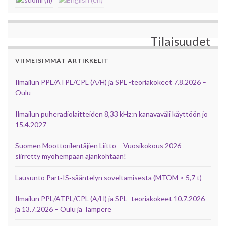
Tilaisuudet
VIIMEISIMMÄT ARTIKKELIT
Ilmailun PPL/ATPL/CPL (A/H) ja SPL -teoriakokeet 7.8.2026 –
Oulu
Ilmailun puheradiolaitteiden 8,33 kHz:n kanavaväli käyttöön jo
15.4.2027
Suomen Moottorilentäjien Liitto – Vuosikokous 2026 –
siirretty myöhempään ajankohtaan!
Lausunto Part‑IS‑sääntelyn soveltamisesta (MTOM > 5,7 t)
Ilmailun PPL/ATPL/CPL (A/H) ja SPL -teoriakokeet 10.7.2026
ja 13.7.2026 – Oulu ja Tampere