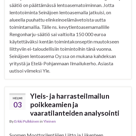
säätiö on päättämässä lentoasematoiminnan. Jotta
lentotoiminta Seinäjoen lentoasemalla jatkuisi, on
alueella puuhattu elinkeinoelämävetoista uutta
toimintamallia. Tälle ns. kevytlentoasemamallille
Rengonharju-säätiö sai valtiolta 150 000 euroa
käytettäväksi kentän toimintakonseptin muutokseen
liittyviin ei-taloudellisiin toimintoihin tänä vuonna.
Seinäjoen lentoasema Oy:ssa on mukana kahdeksan
yritystä ja Etelä-Pohjanmaan Ilmailukerho. Asiasta
uutisoi viimeksi Yle.
Yleis- ja harrasteilmailun
HELMI
03
poikkeamien ja
vaaratilanteiden analysointi
By
Erkki Pulkkinen
in
Yleinen
Suomen Moottorilentäjien Liitto ja Liikenteen