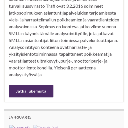
turvallisuusvirasto Trafi ovat 3.2.2016 solmineet
jatkosopimuksen asiantuntijapalveluiden tarjoamisesta
yleis- ja harrasteilmailun poikkeamien ja vaaratilanteiden
analysoinnissa. Sopimus on luonteva jatko viime vuonna
SMLL:n käynnistämälle analysointityölle, jota jatkavat
SMLL:n asiantuntijat liiton toimiessa palveluntuottajana.
Analysointityön kohteena ovat harraste- ja
yksityislentotoiminnassa tapahtuneet poikkeamat ja
vaaratilanteet ultrakevyt-, purje-, moottoripurje- ja
moottorilentokoneilla. Yleisenä periaatteena
analyysityössä ja …
Jatka lukemista
LANGUAGE: