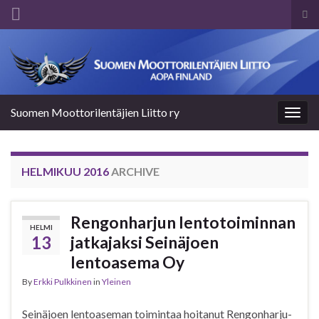
Tog
sea
Search for:
for
Suomen Moottorilentäjien Liitto ry
Togg
navig
HELMIKUU 2016
ARCHIVE
Rengonharjun lentotoiminnan
HELMI
13
jatkajaksi Seinäjoen
lentoasema Oy
By
Erkki Pulkkinen
in
Yleinen
Seinäjoen lentoaseman toimintaa hoitanut Rengonharju-