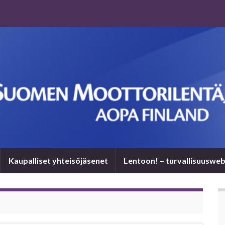
Kaupalliset yhteisöjäsenet
Len­toon! – tur­val­li­suus­we­b