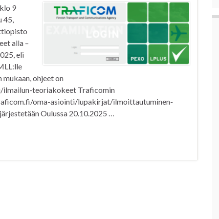
klo 9
 45,
tiopisto
et alla –
025, eli
MLL:lle
n mukaan, ohjeet on
lu/ilmailun-teoriakokeet Traficomin
traficom.fi/oma-asiointi/lupakirjat/ilmoittautuminen-
ä järjestetään Oulussa 20.10.2025 …