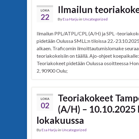
Ilmailun teoriakok
LOKA
22
By
Esa Harju
in
Uncategorized
Ilmailun PPL/ATPL/CPL (A/H) ja SPL -teoriakok
pidetään Oulussa SMLL:n tiloissa 22.-23.10.2025
alkaen. Traficomin ilmoittautumislomake seuraa
teoriakokeisiin on täällä. Ajo-ohjeet koepaikalle:
Teoriakokeet pidetään Oulussa osoitteessa Ho
2, 90900 Oulu;
Teoriakokeet Tamper
LOKA
02
(A/H) – 10.10.2025
lokakuussa
By
Esa Harju
in
Uncategorized