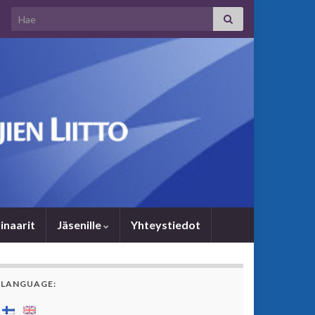
Search for:
i­naa­rit
Jäsenille
Yhteystiedot
LANGUAGE: