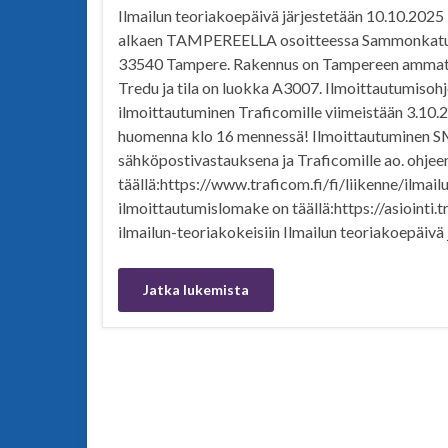
Ilmailun teoriakoepäivä järjestetään 10.10.2025 
alkaen TAMPEREELLA osoitteessa Sammonkatu
33540 Tampere. Rakennus on Tampereen ammat
Tredu ja tila on luokka A3007. Ilmoittautumisohje
ilmoittautuminen Traficomille viimeistään 3.10.2
huomenna klo 16 mennessä! Ilmoittautuminen S
sähköpostivastauksena ja Traficomille ao. ohjee
täällä:https://www.traficom.fi/fi/liikenne/ilmai
ilmoittautumislomake on täällä:https://asiointi.
ilmailun-teoriakokeisiin Ilmailun teoriakoepäiv
Jatka lukemista