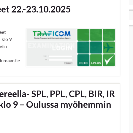
eet 22.-23.10.2025
eet
 klo 9
viin
nkimaantie
eella- SPL, PPL, CPL, BIR, IR
 klo 9 – Oulussa myöhemmin