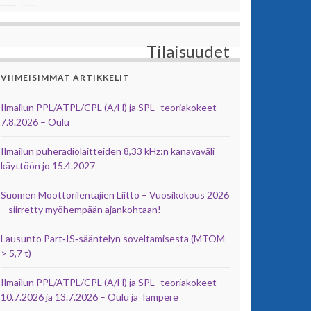
Tilaisuudet
VIIMEISIMMÄT ARTIKKELIT
Ilmailun PPL/ATPL/CPL (A/H) ja SPL -teoriakokeet
7.8.2026 – Oulu
Ilmailun puheradiolaitteiden 8,33 kHz:n kanavaväli
käyttöön jo 15.4.2027
Suomen Moottorilentäjien Liitto – Vuosikokous 2026
– siirretty myöhempään ajankohtaan!
Lausunto Part‑IS‑sääntelyn soveltamisesta (MTOM
> 5,7 t)
Ilmailun PPL/ATPL/CPL (A/H) ja SPL -teoriakokeet
10.7.2026 ja 13.7.2026 – Oulu ja Tampere