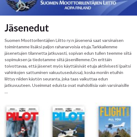
Jäsenedut
Suomen Moottorilentäjien Liitto ry:n jäsenenä saat varsinaisen
toimintamme lisäksi paljon rahanarvoisia etuja.Tarkkailemme
jäsenetujen tilannetta jatkuvasti, sopivan edun tullen teemme siitä
sopimuksen ja tiedotamme siitä jäsenillemme.On erittäin
toivottavaa, että jäsenet myös käyttäisivät etuja aktiivisesti (paitsi
vahinkojen sattuminen vakuutuseduissa), koska moniin etuihin
liittyy niiden käytön seuranta, joka taas vaikuttaa edun
jatkuvuuteen. Useimmat eduista ovat mahdollisia vain varsinaisille
…