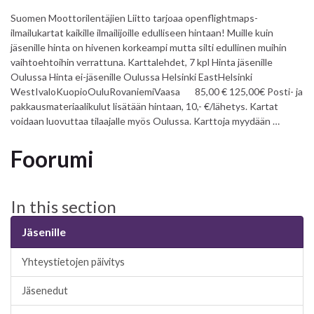
Suomen Moottorilentäjien Liitto tarjoaa openflightmaps-
ilmailukartat kaikille ilmailijoille edulliseen hintaan! Muille kuin
jäsenille hinta on hivenen korkeampi mutta silti edullinen muihin
vaihtoehtoihin verrattuna. Karttalehdet, 7 kpl Hinta jäsenille
Oulussa Hinta ei-jäsenille Oulussa Helsinki EastHelsinki
WestIvaloKuopioOuluRovaniemiVaasa 85,00 € 125,00€ Posti- ja
pakkausmateriaalikulut lisätään hintaan, 10,- €/lähetys. Kartat
voidaan luovuttaa tilaajalle myös Oulussa. Karttoja myydään …
Foorumi
In this section
Jäsenille
Yhteystietojen päivitys
Jäsenedut