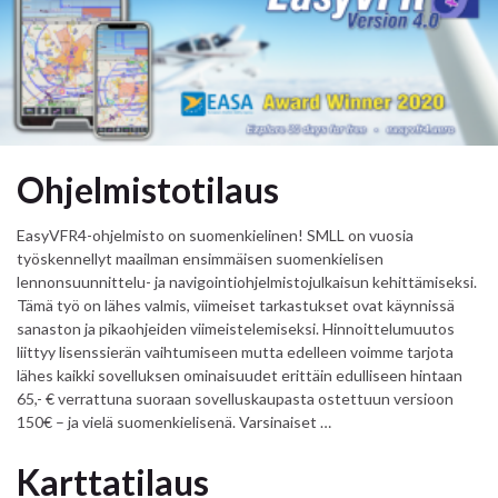
Ohjelmistotilaus
EasyVFR4-ohjelmisto on suomenkielinen! SMLL on vuosia
työskennellyt maailman ensimmäisen suomenkielisen
lennonsuunnittelu- ja navigointiohjelmistojulkaisun kehittämiseksi.
Tämä työ on lähes valmis, viimeiset tarkastukset ovat käynnissä
sanaston ja pikaohjeiden viimeistelemiseksi. Hinnoittelumuutos
liittyy lisenssierän vaihtumiseen mutta edelleen voimme tarjota
lähes kaikki sovelluksen ominaisuudet erittäin edulliseen hintaan
65,- € verrattuna suoraan sovelluskaupasta ostettuun versioon
150€ – ja vielä suomenkielisenä. Varsinaiset …
Karttatilaus