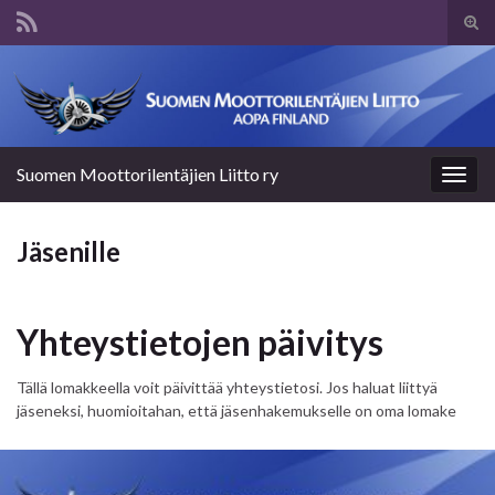
Tog
sear
Search for:
for
Suomen Moottorilentäjien Liitto ry
Togg
navig
Jäsenille
Yhteystietojen päivitys
Tällä lomakkeella voit päivittää yhteystietosi. Jos haluat liittyä
jäseneksi, huomioitahan, että jäsenhakemukselle on oma lomake