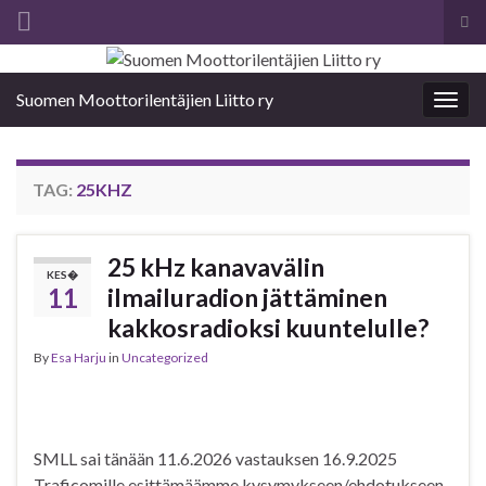
Tog
sea
Search for:
for
Suomen Moottorilentäjien Liitto ry
Togg
navig
TAG:
25KHZ
25 kHz kanavavälin
KES�
11
ilmailuradion jättäminen
kakkosradioksi kuuntelulle?
By
Esa Harju
in
Uncategorized
SMLL sai tänään 11.6.2026 vastauksen 16.9.2025
Traficomille esittämäämme kysymykseen/ehdotukseen