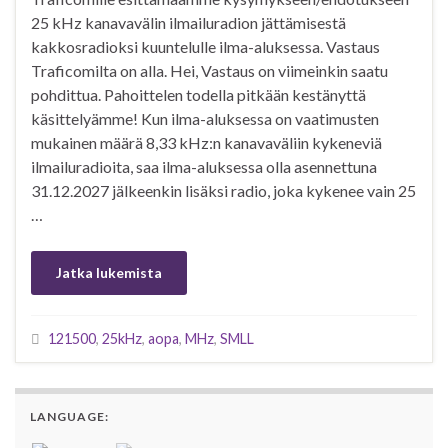
25 kHz kanavavälin ilmailuradion jättämisestä
kakkosradioksi kuuntelulle ilma-aluksessa. Vastaus
Traficomilta on alla. Hei, Vastaus on viimeinkin saatu
pohdittua. Pahoittelen todella pitkään kestänyttä
käsittelyämme! Kun ilma-aluksessa on vaatimusten
mukainen määrä 8,33 kHz:n kanavaväliin kykeneviä
ilmailuradioita, saa ilma-aluksessa olla asennettuna
31.12.2027 jälkeenkin lisäksi radio, joka kykenee vain 25
…
Jatka lukemista
121500
,
25kHz
,
aopa
,
MHz
,
SMLL
LANGUAGE: