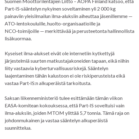
Suomen Moottorilentäjien Liitto – AOPA Finland katsoo, että
Part‑IS‑sääntelyn nykyinen soveltaminen yli 2 000 kg
painaviin yleisilmailun ilma‑aluksiin aiheuttaa jäsenillemme —
ATO‑lentokouluille, huolto-organisaatioille ja
NCO‑toimijoille — merkittävää ja perusteetonta hallinnollista
lisäkuormaa.
Kyseiset ilma‑alukset eivät ole internetiin kytkettyjä
järjestelmiä suurten matkustajakoneiden tapaan, eikä niihin
liity vastaavia kyberturvallisuusriskejä. Sääntelyn
laajentaminen tähän kalustoon ei ole riskiperusteista eikä
vastaa Part‑IS:n alkuperäistä tarkoitusta.
Saksan liikenneministeriö tulee esittämään tämän viikon
EASA‑komitean kokouksessa, että Part‑IS soveltuisi vain
ilma‑aluksiin, joiden MTOM ylittää 5,7 tonnia. Tämä raja on
johdonmukainen ja vastaa sääntelyn alkuperäistä
suunnittelua.