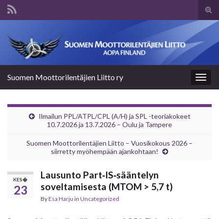
Tog
sear
Search for:
for
Suomen Moottorilentäjien Liitto ry
Togg
navig
Ilmailun PPL/ATPL/CPL (A/H) ja SPL -teoriakokeet
10.7.2026 ja 13.7.2026 – Oulu ja Tampere
Suomen Moottorilentäjien Liitto – Vuosikokous 2026 –
siirretty myöhempään ajankohtaan!
Lausunto Part‑IS‑sääntelyn
KES�
soveltamisesta (MTOM > 5,7 t)
23
By
Esa Harju
in
Uncategorized