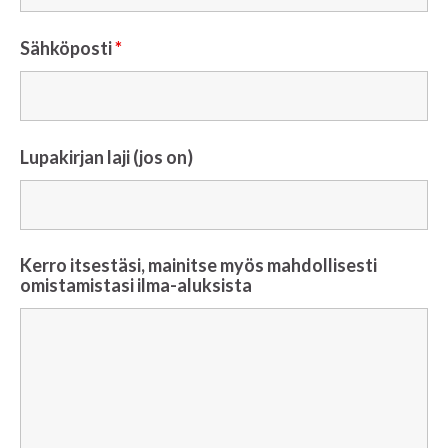
Sähköposti
*
Lupakirjan laji (jos on)
Kerro itsestäsi, mainitse myös mahdollisesti
omistamistasi ilma-aluksista