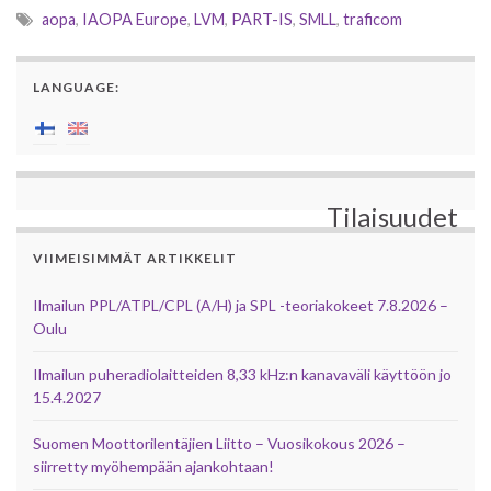
aopa
,
IAOPA Europe
,
LVM
,
PART-IS
,
SMLL
,
traficom
LANGUAGE:
Tilaisuudet
VIIMEISIMMÄT ARTIKKELIT
Ilmailun PPL/ATPL/CPL (A/H) ja SPL -teoriakokeet 7.8.2026 –
Oulu
Ilmailun puheradiolaitteiden 8,33 kHz:n kanavaväli käyttöön jo
15.4.2027
Suomen Moottorilentäjien Liitto – Vuosikokous 2026 –
siirretty myöhempään ajankohtaan!