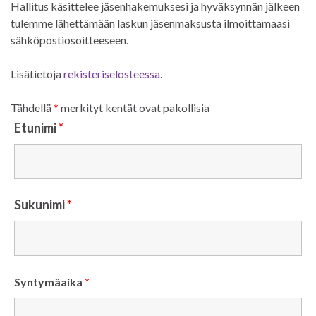
Hallitus käsittelee jäsenhakemuksesi ja hyväksynnän jälkeen
tulemme lähettämään laskun jäsenmaksusta ilmoittamaasi
sähköpostiosoitteeseen.
Lisätietoja
rekisteriselosteessa
.
Tähdellä
*
merkityt kentät ovat pakollisia
Etunimi
*
Sukunimi
*
Syntymäaika
*