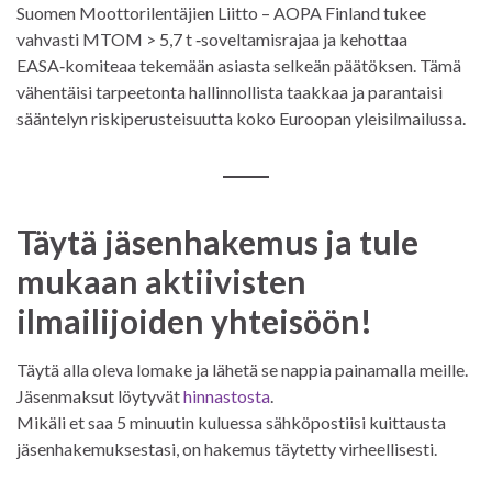
Suomen Moottorilentäjien Liitto – AOPA Finland tukee
vahvasti MTOM > 5,7 t ‑soveltamisrajaa ja kehottaa
EASA‑komiteaa tekemään asiasta selkeän päätöksen. Tämä
vähentäisi tarpeetonta hallinnollista taakkaa ja parantaisi
sääntelyn riskiperusteisuutta koko Euroopan yleisilmailussa.
Täytä jäsenhakemus ja tule
mukaan aktiivisten
ilmailijoiden yhteisöön!
Täytä alla oleva lomake ja lähetä se nappia painamalla meille.
Jäsenmaksut löytyvät
hinnastosta
.
Mikäli et saa 5 minuutin kuluessa sähköpostiisi kuittausta
jäsenhakemuksestasi, on hakemus täytetty virheellisesti.