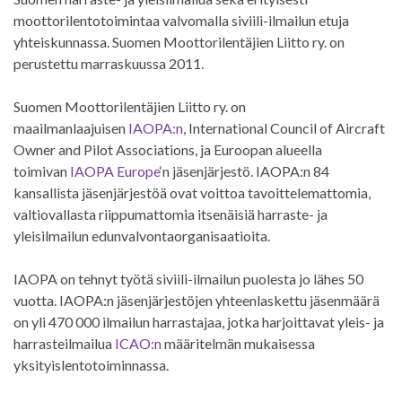
moottorilentotoimintaa valvomalla siviili-ilmailun etuja
yhteiskunnassa. Suomen Moottorilentäjien Liitto ry. on
perustettu marraskuussa 2011.
Suomen Moottorilentäjien Liitto ry. on
maailmanlaajuisen
IAOPA:n
, International Council of Aircraft
Owner and Pilot Associations, ja Euroopan alueella
toimivan
IAOPA Europe
‘n jäsenjärjestö. IAOPA:n 84
kansallista jäsenjärjestöä ovat voittoa tavoittelemattomia,
valtiovallasta riippumattomia itsenäisiä harraste- ja
yleisilmailun edunvalvontaorganisaatioita.
IAOPA on tehnyt työtä siviili-ilmailun puolesta jo lähes 50
vuotta. IAOPA:n jäsenjärjestöjen yhteenlaskettu jäsenmäärä
on yli 470 000 ilmailun harrastajaa, jotka harjoittavat yleis- ja
harrasteilmailua
ICAO:n
määritelmän mukaisessa
yksityislentotoiminnassa.