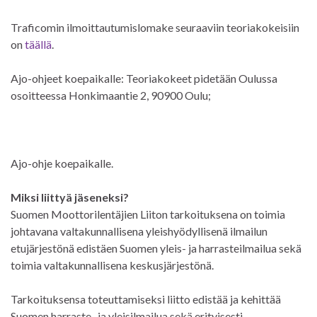
Traficomin ilmoittautumislomake seuraaviin teoriakokeisiin
on
täällä
.
Ajo-ohjeet koepaikalle: Teoriakokeet pidetään Oulussa
osoitteessa Honkimaantie 2, 90900 Oulu;
Ajo-ohje koepaikalle.
Miksi liittyä jäseneksi?
Suomen Moottorilentäjien Liiton tarkoituksena on toimia
johtavana valtakunnallisena yleishyödyllisenä ilmailun
etujärjestönä edistäen Suomen yleis- ja harrasteilmailua sekä
toimia valtakunnallisena keskusjärjestönä.
Tarkoituksensa toteuttamiseksi liitto edistää ja kehittää
Suomen harraste- ja yleisilmailua sekä erityisesti