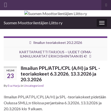
Tog
sea
Search for:
for
Suomen Moottorilentäjien Liitto ry
Togg
navig
Ilmailun teoriakokeet 20.2.2026
KARTTAPAKETTITARJOUS – UUDET OFMA-
ILMAILUKARTAT ERIKOISHINTAAN 85 €!
Ilmailun PPL/ATPL/CPL (A/H) ja SPL -
HELMI
teoriakokeet 6.3.2026, 13.3.2026 ja
23
20.3.2026
By
Esa Harju
in
Uncategorized
Ilmailun PPL/ATPL/CPL (A/H) ja SPL -teoriakokeet pidetään
Oulussa SMLL:n tiloissa perjantaina 6.3.2026, 13.3.2026 ja
20.3.2026 klo 9 alkaen.