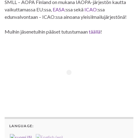
SMLL – AOPA Finland on mukana IAOPA-järjestön kautta
vaikuttamassa EU:ssa,
EASA
:ssa sekä
ICAO
:ssa
edunvalvontaan – ICAO:ssa ainoana yleisilmailujärjestönä!
Muihin jäsenetuihin pääset tutustumaan
täällä
!
LANGUAGE: