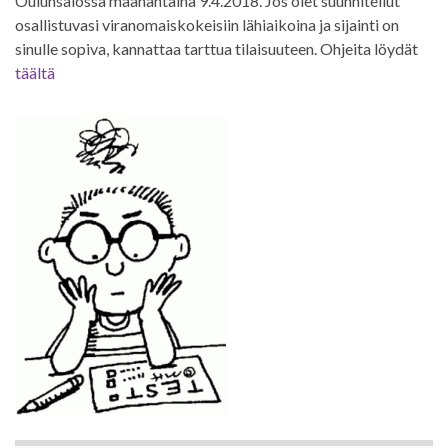
Oulunsalossa maanantaina 9.4.2018. Jos olet suunnitellut
osallistuvasi viranomaiskokeisiin lähiaikoina ja sijainti on
sinulle sopiva, kannattaa tarttua tilaisuuteen. Ohjeita löydät
täältä