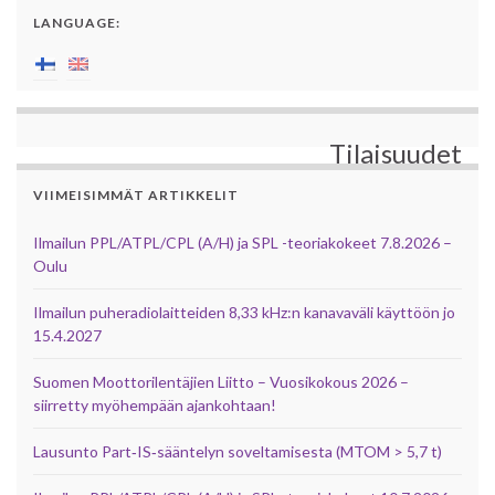
LANGUAGE:
Tilaisuudet
VIIMEISIMMÄT ARTIKKELIT
Ilmailun PPL/ATPL/CPL (A/H) ja SPL -teoriakokeet 7.8.2026 –
Oulu
Ilmailun puheradiolaitteiden 8,33 kHz:n kanavaväli käyttöön jo
15.4.2027
Suomen Moottorilentäjien Liitto – Vuosikokous 2026 –
siirretty myöhempään ajankohtaan!
Lausunto Part‑IS‑sääntelyn soveltamisesta (MTOM > 5,7 t)