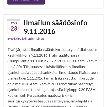
Ilmailun säädösinfo
SYYS
23
9.11.2016
By
Erkki Pulkkinen
in
Yleinen
Trafi järjestää ilmailun sääntelyn sidosryhmätilaisuuden
keskiviikkona 9.11.2016 Trafin auditoriossa
(Kumpulantie 11, Helsinki) klo 9.00–11.30 (aamukahvit
klo 8.30). Tilaisuudessa käsitellään mm. ilmailun
ajankohtaisia säädöshankkeita. Ilmoittaudu tilaisuuteen
viimeistään 1.11.2016 tämän linkin kautta. Tilaisuuden
ohjelma: 8.30 Aamukahvit 9.00 Tervetuloa! Sääntelyn
ajankohtaiset, toimialajohtaja Mia Nykopp 9.20 EASA-
kuulumiset: Perusasetusmuutos, riski- ja
suorituskykyperusteisuus sääntelyssä, ilmailujohtaja
Pekka Henttu 10.00 Lentotoiminnan koulutuksen