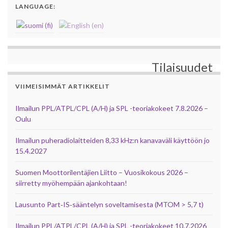
LANGUAGE:
Tilaisuudet
VIIMEISIMMÄT ARTIKKELIT
Ilmailun PPL/ATPL/CPL (A/H) ja SPL -teoriakokeet 7.8.2026 –
Oulu
Ilmailun puheradiolaitteiden 8,33 kHz:n kanavaväli käyttöön jo
15.4.2027
Suomen Moottorilentäjien Liitto – Vuosikokous 2026 –
siirretty myöhempään ajankohtaan!
Lausunto Part‑IS‑sääntelyn soveltamisesta (MTOM > 5,7 t)
Ilmailun PPL/ATPL/CPL (A/H) ja SPL -teoriakokeet 10.7.2026