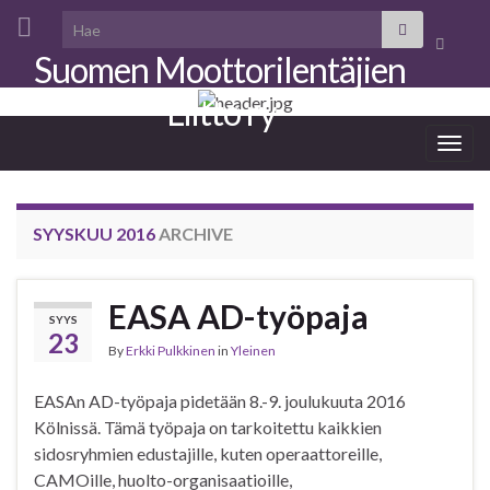
Search for:
Toggle
Suomen Moottorilentäjien
search
form
Liitto ry
Togg
navig
SYYSKUU 2016
ARCHIVE
EASA AD-työpaja
SYYS
23
By
Erkki Pulkkinen
in
Yleinen
EASAn AD-työpaja pidetään 8.-9. joulukuuta 2016
Kölnissä. Tämä työpaja on tarkoitettu kaikkien
sidosryhmien edustajille, kuten operaattoreille,
CAMOille, huolto-organisaatioille,