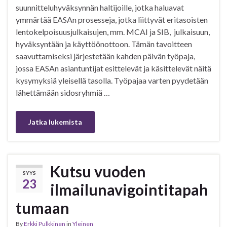
suunnitteluhyväksynnän haltijoille, jotka haluavat
ymmärtää EASAn prosesseja, jotka liittyvät eritasoisten
lentokelpoisuusjulkaisujen, mm. MCAI ja SIB, julkaisuun,
hyväksyntään ja käyttöönottoon. Tämän tavoitteen
saavuttamiseksi järjestetään kahden päivän työpaja,
jossa EASAn asiantuntijat esittelevät ja käsittelevät näitä
kysymyksiä yleisellä tasolla. Työpajaa varten pyydetään
lähettämään sidosryhmiä …
Jatka lukemista
Kutsu vuoden
SYYS
23
ilmailunavigointitapah
tumaan
By
Erkki Pulkkinen
in
Yleinen