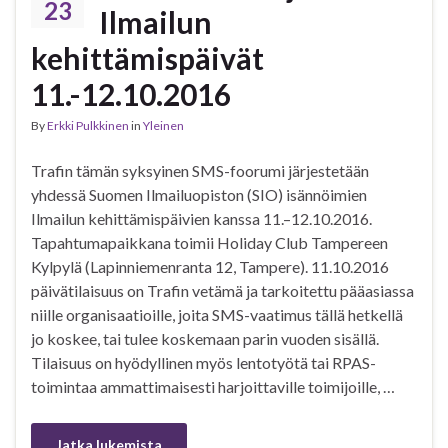
23
Ilmailun
kehittämispäivät
11.-12.10.2016
By
Erkki Pulkkinen
in
Yleinen
Trafin tämän syksyinen SMS-foorumi järjestetään
yhdessä Suomen Ilmailuopiston (SIO) isännöimien
Ilmailun kehittämispäivien kanssa 11.–12.10.2016.
Tapahtumapaikkana toimii Holiday Club Tampereen
Kylpylä (Lapinniemenranta 12, Tampere). 11.10.2016
päivätilaisuus on Trafin vetämä ja tarkoitettu pääasiassa
niille organisaatioille, joita SMS-vaatimus tällä hetkellä
jo koskee, tai tulee koskemaan parin vuoden sisällä.
Tilaisuus on hyödyllinen myös lentotyötä tai RPAS-
toimintaa ammattimaisesti harjoittaville toimijoille, …
Jatka lukemista