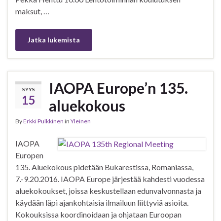
maksut, …
Jatka lukemista
IAOPA Europe’n 135.
SYYS
15
aluekokous
By
Erkki Pulkkinen
in
Yleinen
IAOPA
Europen
135. Aluekokous pidetään Bukarestissa, Romaniassa,
7.-9.20.2016. IAOPA Europe järjestää kahdesti vuodessa
aluekokoukset, joissa keskustellaan edunvalvonnasta ja
käydään läpi ajankohtaisia ilmailuun liittyviä asioita.
Kokouksissa koordinoidaan ja ohjataan Euroopan