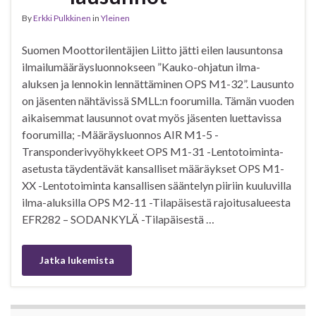
By
Erkki Pulkkinen
in
Yleinen
Suomen Moottorilentäjien Liitto jätti eilen lausuntonsa
ilmailumääräysluonnokseen ”Kauko-ohjatun ilma-
aluksen ja lennokin lennättäminen OPS M1-32”. Lausunto
on jäsenten nähtävissä SMLL:n foorumilla. Tämän vuoden
aikaisemmat lausunnot ovat myös jäsenten luettavissa
foorumilla; -Määräysluonnos AIR M1-5 -
Transponderivyöhykkeet OPS M1-31 -Lentotoiminta-
asetusta täydentävät kansalliset määräykset OPS M1-
XX -Lentotoiminta kansallisen sääntelyn piiriin kuuluvilla
ilma-aluksilla OPS M2-11 -Tilapäisestä rajoitusalueesta
EFR282 – SODANKYLÄ -Tilapäisestä …
Jatka lukemista