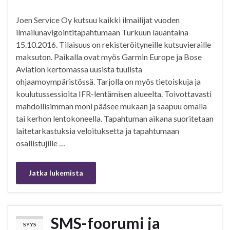
Joen Service Oy kutsuu kaikki ilmailijat vuoden
ilmailunavigointitapahtumaan Turkuun lauantaina
15.10.2016. Tilaisuus on rekisteröityneille kutsuvieraille
maksuton. Paikalla ovat myös Garmin Europe ja Bose
Aviation kertomassa uusista tuulista
ohjaamoympäristössä. Tarjolla on myös tietoiskuja ja
koulutussessioita IFR-lentämisen alueelta. Toivottavasti
mahdollisimman moni pääsee mukaan ja saapuu omalla
tai kerhon lentokoneella. Tapahtuman aikana suoritetaan
laitetarkastuksia veloituksetta ja tapahtumaan
osallistujille …
Jatka lukemista
SMS-foorumi ja
SYYS