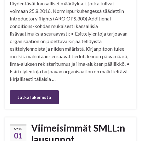
täydentävät kansalliset määräykset, jotka tulivat
voimaan 25.8.2016. Norminpurkuhengessä säädettiin
Introductory flights (ARO.OPS.300) Additional
conditions-kohdan mukaisesti kansallisia
lisävaatimuksia seuraavasti; • Esittelylentoja tarjoavan
organisaation on pidettävä kirjaa tehdyistä
esittelylennoista ja niiden määristä. Kirjanpitoon tulee
merkitä vähintään seuraavat tiedot: lennon päivämäärä,
ilma-aluksen rekisteritunnus ja ilma-aluksen päällikkö. •
Esittelylentoja tarjoavan organisaation on määriteltävä
kirjallisesti tällaisia …
Jatka lukemista
Viimeisimmät SMLL:n
SYYS
01
lausunnot