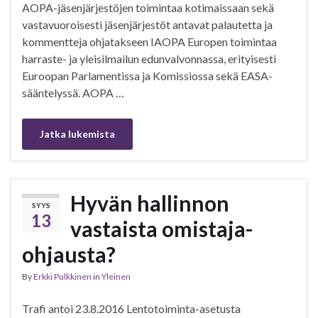
AOPA-jäsenjärjestöjen toimintaa kotimaissaan sekä
vastavuoroisesti jäsenjärjestöt antavat palautetta ja
kommentteja ohjatakseen IAOPA Europen toimintaa
harraste- ja yleisilmailun edunvalvonnassa, erityisesti
Euroopan Parlamentissa ja Komissiossa sekä EASA-
sääntelyssä. AOPA …
Jatka lukemista
Hyvän hallinnon
SYYS
13
vastaista omistaja-
ohjausta?
By
Erkki Pulkkinen
in
Yleinen
Trafi antoi 23.8.2016 Lentotoiminta-asetusta