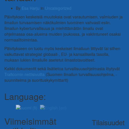
By
Esa Harju
in
Uncategorized
Päivityksen keskeisiä muutoksia ovat varautumisen, valmiuden ja
ilmailun turvaamisen näkökulmien tuominen vahvasti esiin.
Ilmailun kyberturvallisuus ja miehittämätön ilmailu ovat
ohjelmassa osa-alueina muiden joukossa, ja vakiintuneet osaksi
normaalitoimintaa.
Päivitykseen on tuotu myös keskeiset ilmailuun liittyvät tai siihen
vaikuttavat strategiat globaali-, EU- ja kansallisella tasolla,
mukaan lukien ilmailulle asetetut ilmastotavoitteet.
Kaikki dokumentit sekä lisätietoa turvallisuusohjelmasta löytyvät
Traficomin nettisivuilta
(Suomen ilmailun turvallisuusohjelma, -
suunnitelma ja suorituskykymittarit)
Language:
Viimeisimmät
Tilaisuudet