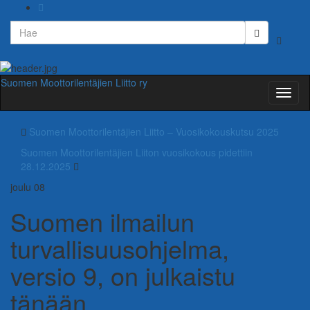
Search
Toggle
for:
search
form
Suomen Moottorilentäjien Liitto ry
Toggl
naviga
Suomen Moottorilentäjien Liitto – Vuosikokouskutsu 2025
Suomen Moottorilentäjien Liiton vuosikokous pidettiin
28.12.2025
joulu
08
Suomen ilmailun
turvallisuusohjelma,
versio 9, on julkaistu
tänään