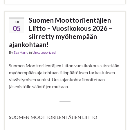
Suomen Moottorilentäjien
JUL
05
Liitto – Vuosikokous 2026 –
siirretty myöhempään
ajankohtaan!
By
Esa Harju
in
Uncategorized
Suomen Moottorilentäjien Liiton vuosikokous siirretään
myöhempään ajakohtaan tilinpäätöksen tarkastuksen
viivästymisen vuoksi. Uusi ajankohta ilmoitetaan
jäsenistölle sääntöjen mukaan.
SUOMEN MOOTTORILENTÄJIEN LIITTO