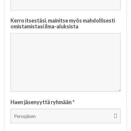
Kerro itsestäsi, mainitse myös mahdollisesti
omistamistasi ilma-aluksista
Haen jäsenyyttä ryhmään
*