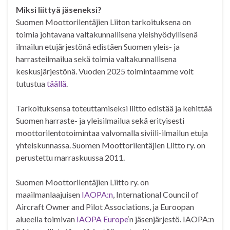
Miksi liittyä jäseneksi?
Suomen Moottorilentäjien Liiton tarkoituksena on
toimia johtavana valtakunnallisena yleishyödyllisenä
ilmailun etujärjestönä edistäen Suomen yleis- ja
harrasteilmailua sekä toimia valtakunnallisena
keskusjärjestönä. Vuoden 2025 toimintaamme voit
tutustua
täällä
.
Tarkoituksensa toteuttamiseksi liitto edistää ja kehittää
Suomen harraste- ja yleisilmailua sekä erityisesti
moottorilentotoimintaa valvomalla siviili-ilmailun etuja
yhteiskunnassa. Suomen Moottorilentäjien Liitto ry. on
perustettu marraskuussa 2011.
Suomen Moottorilentäjien Liitto ry. on
maailmanlaajuisen
IAOPA:n
, International Council of
Aircraft Owner and Pilot Associations, ja Euroopan
alueella toimivan
IAOPA Europe
‘n jäsenjärjestö. IAOPA:n