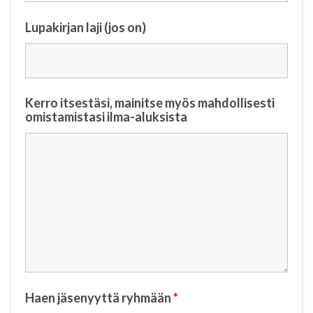
Lupakirjan laji (jos on)
Kerro itsestäsi, mainitse myös mahdollisesti
omistamistasi ilma-aluksista
Haen jäsenyyttä ryhmään
*