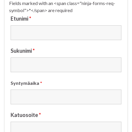
Fields marked with an <span class="ninja-forms-req-
symbol">*</span> are required
Etunimi
*
Sukunimi
*
Syntymäaika
*
Katuosoite
*