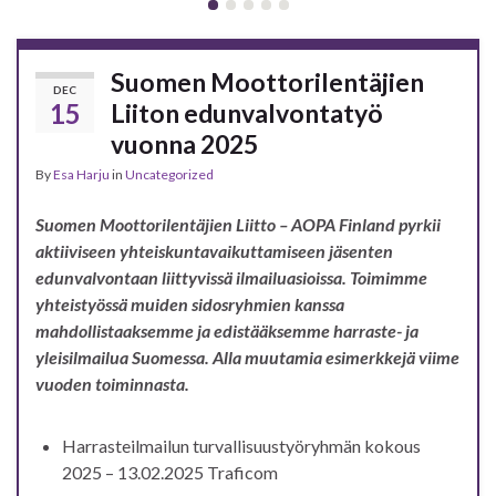
Suomen Moottorilentäjien
DEC
15
Liiton edunvalvontatyö
vuonna 2025
By
Esa Harju
in
Uncategorized
Suomen Moottorilentäjien Liitto – AOPA Finland pyrkii
aktiiviseen yhteiskuntavaikuttamiseen jäsenten
edunvalvontaan liittyvissä ilmailuasioissa. Toimimme
yhteistyössä muiden sidosryhmien kanssa
mahdollistaaksemme ja edistääksemme harraste- ja
yleisilmailua Suomessa. Alla muutamia esimerkkejä viime
vuoden toiminnasta.
Harrasteilmailun turvallisuustyöryhmän kokous
2025 – 13.02.2025 Traficom