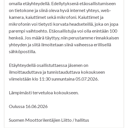
omalla etäyhteydellä. Edellytyksenä etäosallistumiseen
on tietokone ja siinä oleva hyvä internet yhteys, web-
kamera, kaiuttimet sekä mikrofoni. Kaiuttimet ja
mikrofonin voi tietysti korvata headseteillä, joka on jopa
parempi vaihtoehto. Etäosallistujia voi olla enintään 100
henkeä. Jos määrä täyttyy, niin perustamme rinnakkaisen
yhteyden ja siitä ilmoitetaan siinä vaiheessa erillisellä
sähköpostilla.
Etäyhteydellä osallistuttaessa jäsenen on
ilmoittauduttava ja tunnistauduttava kokoukseen
viimeistään klo 11:30 sunnuntaina 05.07.2026.
Lämpimästi tervetuloa kokoukseen.
Oulussa 16.06.2026
Suomen Moottorilentäjien Liitto / hallitus