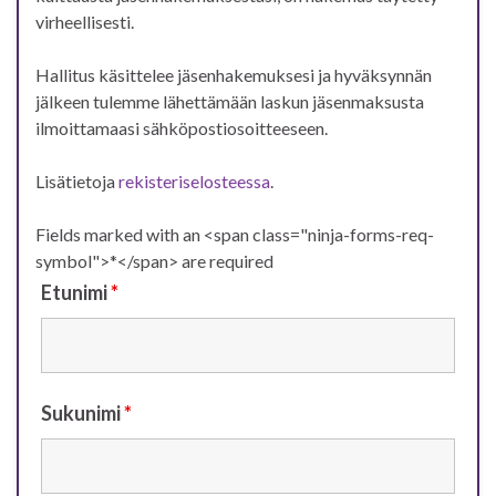
virheellisesti.
Hallitus käsittelee jäsenhakemuksesi ja hyväksynnän
jälkeen tulemme lähettämään laskun jäsenmaksusta
ilmoittamaasi sähköpostiosoitteeseen.
Lisätietoja
rekisteriselosteessa
.
Fields marked with an <span class="ninja-forms-req-
symbol">*</span> are required
Etunimi
*
Sukunimi
*