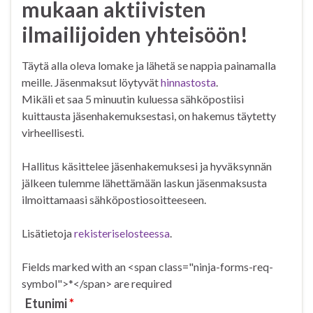
mukaan aktiivisten
ilmailijoiden yhteisöön!
Täytä alla oleva lomake ja lähetä se nappia painamalla
meille. Jäsenmaksut löytyvät
hinnastosta
.
Mikäli et saa 5 minuutin kuluessa sähköpostiisi
kuittausta jäsenhakemuksestasi, on hakemus täytetty
virheellisesti.
Hallitus käsittelee jäsenhakemuksesi ja hyväksynnän
jälkeen tulemme lähettämään laskun jäsenmaksusta
ilmoittamaasi sähköpostiosoitteeseen.
Lisätietoja
rekisteriselosteessa
.
Fields marked with an <span class="ninja-forms-req-
symbol">*</span> are required
Etunimi
*