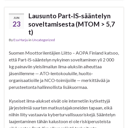
Lausunto Part‑IS‑sääntelyn
JUN
23
soveltamisesta (MTOM > 5,7
t)
By
Esa Harju
in
Uncategorized
Suomen Moottorilentäjien Liitto – AOPA Finland katsoo,
että Part‑IS‑sääntelyn nykyinen soveltaminen yli 2 000
kg painaviin yleisilmailun ilma‑aluksiin aiheuttaa
jäsenillemme — ATO‑lentokouluille, huolto-
organisaatioille ja NCO‑toimijoille — merkittävää ja
perusteetonta hallinnollista lisäkuormaa.
Kyseiset ilma‑alukset eivät ole internetiin kytkettyjä
järjestelmiä suurten matkustajakoneiden tapaan, eikä
niihin liity vastaavia kyberturvallisuusriskejä. Sääntelyn
laajentaminen tähän kalustoon ei ole riskiperusteista