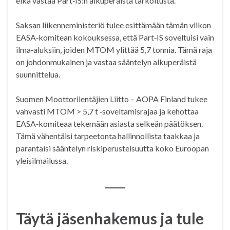
eikä vastaa Part‑IS:n alkuperäistä tarkoitusta.
Saksan liikenneministeriö tulee esittämään tämän viikon
EASA‑komitean kokouksessa, että Part‑IS soveltuisi vain
ilma‑aluksiin, joiden MTOM ylittää 5,7 tonnia. Tämä raja
on johdonmukainen ja vastaa sääntelyn alkuperäistä
suunnittelua.
Suomen Moottorilentäjien Liitto – AOPA Finland tukee
vahvasti MTOM > 5,7 t ‑soveltamisrajaa ja kehottaa
EASA‑komiteaa tekemään asiasta selkeän päätöksen.
Tämä vähentäisi tarpeetonta hallinnollista taakkaa ja
parantaisi sääntelyn riskiperusteisuutta koko Euroopan
yleisilmailussa.
Täytä jäsenhakemus ja tule