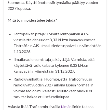
Suomessa. Käyttöönoton siirtymäaika päättyy vuoden
2027 lopussa.
Mitä toimijoiden tulee tehdä?
Lentopaikan pitäjä: Toimita lentopaikan ATS-
viestilaitteiden uudet 8,33 kHz:n kanavanumerot
Fintrafficin AIS-ilmailutiedotuspalveluun viimeistään
1.10.2026.
Ilmailuradion omistaja ja käyttäjä: Varmista, että
käytettävä radiokalusto kykenee 8,33 kHz:n
kanavaväliin viimeistään 31.12.2027.
Radioluvanhaltija: Huomioi, että Traficom uusii
radioluvat vuoden 2027 aikana lupien normaalin
voimassaolon mukaisesti. Muutoksen vuoksi ei
tarvitse hakea erillistä radiolupaa.
Asiasta lisää Traficomin sivuilla
tämän
linkin takana.