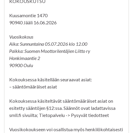
KOKOUSKUTSU
Kuusamontie 1470
90940 Jääli 16.06.2026
Vuosikokous
Aika: Sunnuntaina 05.07.2026 klo 12.00
Paikka: Suomen Moottorilentäjien Liitto ry
Honkimaantie 2
90900 Oulu
Kokouksessa käsitellään seuraavat asiat:
– sääntömääräiset asiat
Kokouksessa käsiteltävät sääntömääräiset asiat on
esitetty sääntöjen §12:ssa. Säännöt ovat ladattavissa
smll.fi sivuilta; Tietopalvelu -> Pysyvät tiedotteet
Vuosikokoukseen voi osallistua myös henkilökohtaisesti