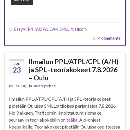
EasyVFR4
,
IAOPA
,
LVM
,
SMLL
,
traficom
4 comments
Ilmailun PPL/ATPL/CPL (A/H)
JUL
23
ja SPL -teoriakokeet 7.8.2026
– Oulu
By
Esa Harju
in
Uncategorized
Ilmailun PPL/ATPL/CPL (A/H) ja SPL -teoriakokeet
pidetään Oulussa SMLL:n tiloissa perjantaina 7.8.2026
klo 9 alkaen. Traficomin ilmoittautumislomake
seuraaviin teoriakokeisiin on
täällä
. Ajo-ohjeet
koepaikalle: Teoriakokeet pidetään Oulussa osoitteessa