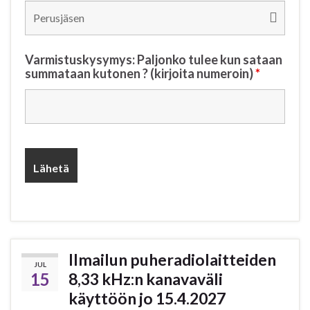
Varmistuskysymys: Paljonko tulee kun sataan
summataan kutonen ? (kirjoita numeroin)
*
Ilmailun puheradiolaitteiden
JUL
15
8,33 kHz:n kanavaväli
käyttöön jo 15.4.2027