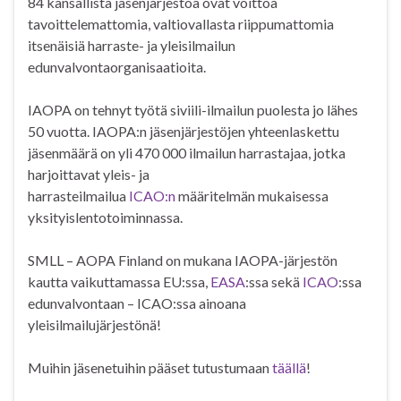
84 kansallista jäsenjärjestöä ovat voittoa
tavoittelemattomia, valtiovallasta riippumattomia
itsenäisiä harraste- ja yleisilmailun
edunvalvontaorganisaatioita.
IAOPA on tehnyt työtä siviili-ilmailun puolesta jo lähes
50 vuotta. IAOPA:n jäsenjärjestöjen yhteenlaskettu
jäsenmäärä on yli 470 000 ilmailun harrastajaa, jotka
harjoittavat yleis- ja
harrasteilmailua
ICAO:n
määritelmän mukaisessa
yksityislentotoiminnassa.
SMLL – AOPA Finland on mukana IAOPA-järjestön
kautta vaikuttamassa EU:ssa,
EASA
:ssa sekä
ICAO
:ssa
edunvalvontaan – ICAO:ssa ainoana
yleisilmailujärjestönä!
Muihin jäsenetuihin pääset tutustumaan
täällä
!