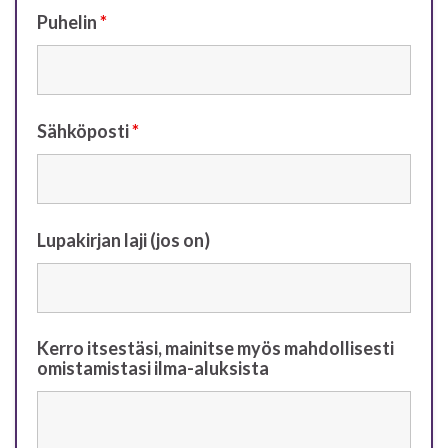
Puhelin
*
Sähköposti
*
Lupakirjan laji (jos on)
Kerro itsestäsi, mainitse myös mahdollisesti
omistamistasi ilma-aluksista