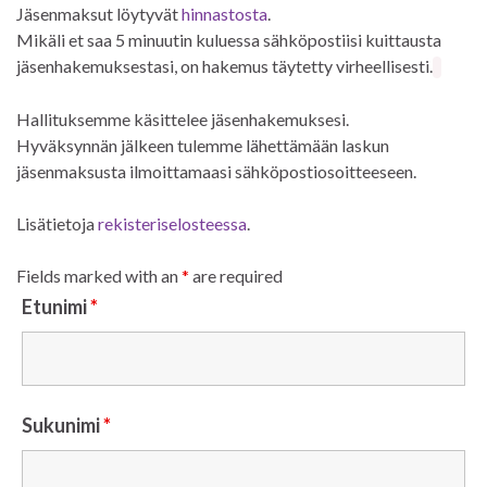
Jäsenmaksut löytyvät
hinnastosta
.
Mikäli et saa 5 minuutin kuluessa sähköpostiisi kuittausta
jäsenhakemuksestasi, on hakemus täytetty virheellisesti.
Hallituksemme käsittelee jäsenhakemuksesi.
Hyväksynnän jälkeen tulemme lähettämään laskun
jäsenmaksusta ilmoittamaasi sähköpostiosoitteeseen.
Lisätietoja
rekisteriselosteessa
.
Fields marked with an
*
are required
Etunimi
*
Sukunimi
*