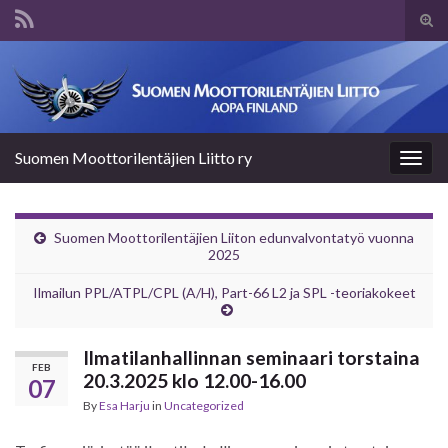
Tog
sear
Search for:
for
Suomen Moottorilentäjien Liitto ry
Togg
navig
Suomen Moottorilentäjien Liiton edunvalvontatyö vuonna
2025
Ilmailun PPL/ATPL/CPL (A/H), Part-66 L2 ja SPL -teoriakokeet
Ilmatilanhallinnan seminaari torstaina
FEB
20.3.2025 klo 12.00-16.00
07
By
Esa Harju
in
Uncategorized