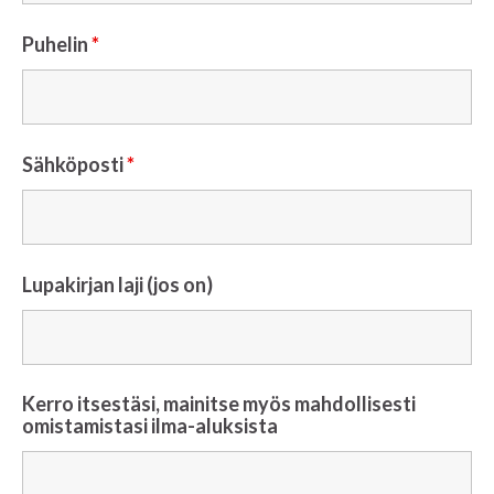
Puhelin
*
Sähköposti
*
Lupakirjan laji (jos on)
Kerro itsestäsi, mainitse myös mahdollisesti
omistamistasi ilma-aluksista