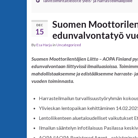
Talvitoimintatiedote yleis- ja harrasteilmailijoille
Suomen Moottorilent
DEC
15
edunvalvontatyö vu
By
Esa Harju
in
Uncategorized
Suomen Moottorilentäjien Liitto – AOPA Finland pyr
edunvalvontaan liittyvissä ilmailuasioissa. Toimim
mahdollistaaksemme ja edistääksemme harraste- ja 
vuoden toiminnasta.
Harrasteilmailun turvallisuustyöryhmän kokou
Ylivieskan lentopaikan kehittäminen 14.02.202
Lentoliikenteen aluetaloudelliset vaikutukset 
Ilmailun sääntelyn infotilaisuus Pasilassa kesk
AOPA/IAOPA Registered Agent – rekisteripalve