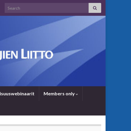
Search for:
i­suus­we­bi­naa­rit
Members only