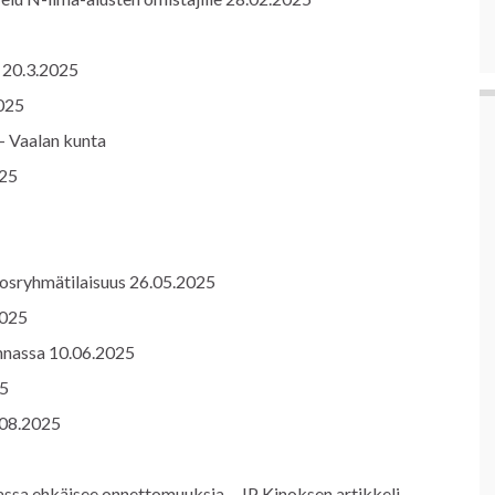
a 20.3.2025
2025
– Vaalan kunta
025
dosryhmätilaisuus 26.05.2025
2025
nnassa 10.06.2025
25
.08.2025
ssa ehkäisee onnettomuuksia – JP Kinoksen artikkeli