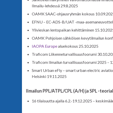
Ilmailu-lehdessä 29.8.2025
OAMK SAAC-ohjausryhmän kokous 10.09.202
EFNU – EC-ADS-B/UAT -maa-asemaneuvottel
Ylivieskan lentopaikan kehittäminen 15.10.202
OAMK Pohjoisen sähköisen kevytilmailun konf
IAOPA Europe
aluekokous 25.10.2025
Traficom Liikenneturvallisuusfoorumi 30.10.2
Traficom Ilmailun turvallisuusfoorumi 2025 – 
Smart Urban eFly – smart urban electric aviat
Helsinki 19.11.2025
Ilmailun PPL/ATPL/CPL (A/H) ja SPL -teori
16 tilaisuutta ajalla 6.2.-19.12.2025 – keskimäär