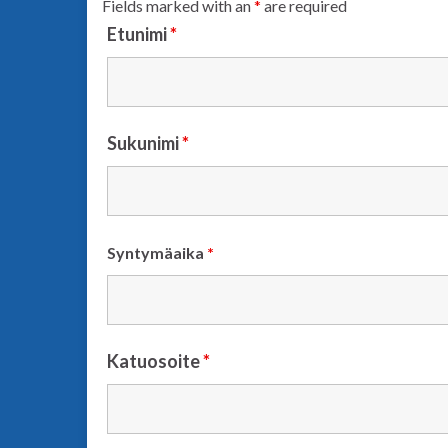
Fields marked with an
*
are required
Etunimi
*
Sukunimi
*
Syntymäaika
*
Katuosoite
*