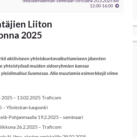
Ilmatilanhallinnan seminaari torstaina 20.3.2025 klo
12.00-16.00
äjien Liiton
onna 2025
kii aktiiviseen yhteiskuntavaikuttamiseen jäsenten
me yhteistyössä muiden sidosryhmien kanssa
yleisilmailua Suomessa. Alla muutamia esimerkkejä viime
s 2025 – 13.02.2025 Traficom
5 – Ylivieskan kaupunki
Etelä-Pohjanmaalla 19.2.2025 – seminaari
iviikkona 26.2.2025 – Traficom
lu N-ilma-alusten omistajille 28.02.2025