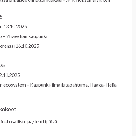
5
u 13.10.2025
5 – Ylivieskan kaupunki
erenssi 16.10.2025
025
12.11.2025
ion ecosystem – Kaupunki-ilmailutapahtuma, Haaga-Helia,
akokeet
in 4 osallistujaa/tenttipäivä