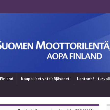
Finland
Kaupalliset yhteisöjäsenet
Len­toon! – tur­val­l