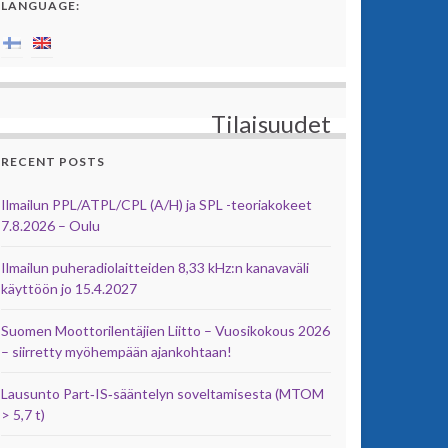
LANGUAGE:
Tilaisuudet
RECENT POSTS
Ilmailun PPL/ATPL/CPL (A/H) ja SPL -teoriakokeet
7.8.2026 – Oulu
Ilmailun puheradiolaitteiden 8,33 kHz:n kanavaväli
käyttöön jo 15.4.2027
Suomen Moottorilentäjien Liitto – Vuosikokous 2026
– siirretty myöhempään ajankohtaan!
Lausunto Part‑IS‑sääntelyn soveltamisesta (MTOM
> 5,7 t)