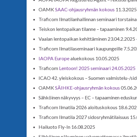
OAMK
SAAC-ohjausryhmän kokous
11.3.2025
Traficom Ilmatilanhallinnan seminaari torstain
Teiskon lentopaikan tilanne – tapaaminen 9.4.
Vaalan lentopaikan kehittäminen 23.04.2.2025 
Traficom Ilmatilaseminaari kaupungeille 7.5.2
IAOPA Europe
aluekokous 10.05.2025
Traficom
Lentoon! 2025 seminaari 24.05.2025
ICAO 42. yleiskokous – Suomen valmistelu-/si
OAMK
SÄIHKE-ohjausryhmän kokous
05.06.
Sähköinen näkyvyys – EC – tapaaminen edusku
Traficom Ilmatila 2026 aloituskokous 18.6.20
Traficom Ilmatila 2027 sidosryhmätilaisuus 15
Hailuoto Fly-In 16.08.2025
Sähköinen näkyminen valvomattomassa ilmatila