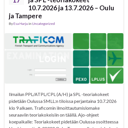
10.7.2026 ja 13.7.2026 – Oulu
ja Tampere
By
Esa Harju
in
Uncategorized
Ilmailun PPL/ATPL/CPL (A/H) ja SPL -teoriakokeet
pidetään Oulussa SMLL:n tiloissa perjantaina 10.7.2026
klo 9 alkaen. Traficomin ilmoittautumislomake
seuraaviin teoriakokeisiin on täällä. Ajo-ohjeet
koepaikalle: Teoriakokeet pidetään Oulussa osoitteessa