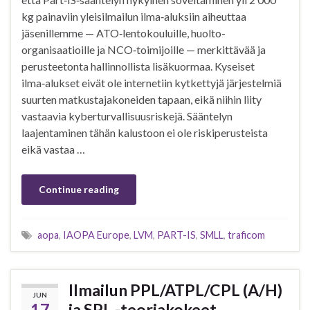
kg painaviin yleisilmailun ilma‑aluksiin aiheuttaa
jäsenillemme — ATO‑lentokouluille, huolto-
organisaatioille ja NCO‑toimijoille — merkittävää ja
perusteetonta hallinnollista lisäkuormaa. Kyseiset
ilma‑alukset eivät ole internetiin kytkettyjä järjestelmiä
suurten matkustajakoneiden tapaan, eikä niihin liity
vastaavia kyberturvallisuusriskejä. Sääntelyn
laajentaminen tähän kalustoon ei ole riskiperusteista
eikä vastaa …
Continue reading
aopa
,
IAOPA Europe
,
LVM
,
PART-IS
,
SMLL
,
traficom
Ilmailun PPL/ATPL/CPL (A/H)
JUN
17
ja SPL -teoriakokeet