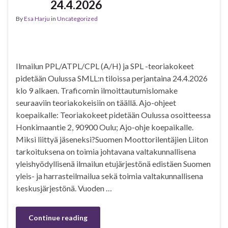
24.4.2026
By
Esa Harju
in
Uncategorized
Ilmailun PPL/ATPL/CPL (A/H) ja SPL -teoriakokeet
pidetään Oulussa SMLL:n tiloissa perjantaina 24.4.2026
klo 9 alkaen. Traficomin ilmoittautumislomake
seuraaviin teoriakokeisiin on täällä. Ajo-ohjeet
koepaikalle: Teoriakokeet pidetään Oulussa osoitteessa
Honkimaantie 2, 90900 Oulu; Ajo-ohje koepaikalle.
Miksi liittyä jäseneksi?Suomen Moottorilentäjien Liiton
tarkoituksena on toimia johtavana valtakunnallisena
yleishyödyllisenä ilmailun etujärjestönä edistäen Suomen
yleis- ja harrasteilmailua sekä toimia valtakunnallisena
keskusjärjestönä. Vuoden …
Continue reading