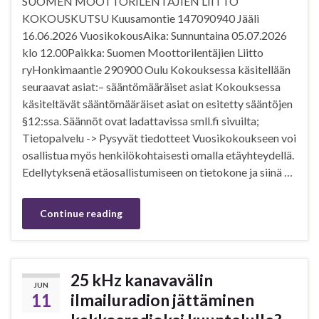
SUOMEN MOOTTORILENTÄJIEN LIITTO
KOKOUSKUTSU Kuusamontie 147090940 Jääli
16.06.2026 VuosikokousAika: Sunnuntaina 05.07.2026
klo 12.00Paikka: Suomen Moottorilentäjien Liitto
ryHonkimaantie 290900 Oulu Kokouksessa käsitellään
seuraavat asiat:– sääntömääräiset asiat Kokouksessa
käsiteltävät sääntömääräiset asiat on esitetty sääntöjen
§12:ssa. Säännöt ovat ladattavissa smll.fi sivuilta;
Tietopalvelu -> Pysyvät tiedotteet Vuosikokoukseen voi
osallistua myös henkilökohtaisesti omalla etäyhteydellä.
Edellytyksenä etäosallistumiseen on tietokone ja siinä …
Continue reading
25 kHz kanavavälin
JUN
11
ilmailuradion jättäminen