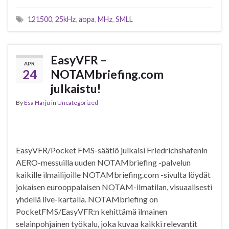
121500
,
25kHz
,
aopa
,
MHz
,
SMLL
EasyVFR –
APR
24
NOTAMbriefing.com
julkaistu!
By
Esa Harju
in
Uncategorized
EasyVFR/Pocket FMS-säätiö julkaisi Friedrichshafenin
AERO-messuilla uuden NOTAMbriefing -palvelun
kaikille ilmailijoille NOTAMbriefing.com -sivulta löydät
jokaisen eurooppalaisen NOTAM-ilmatilan, visuaalisesti
yhdellä live-kartalla. NOTAMbriefing on
PocketFMS/EasyVFR:n kehittämä ilmainen
selainpohjainen työkalu, joka kuvaa kaikki relevantit