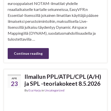
eurooppalaiset NOTAM-ilmatilat yhdelle
reaaliaikaiselle kartalle sekunneissa, EasyVFR:n
Essential-lisenssillä jokainen ilmatilan käyttäjä pääsee
ilmaiseksi perustoimintoihin, maksullisella Live-
lisenssillä julkaisu täydentyy Dynamic Airspace
Mappingillä (DYNAM), suodatusmahdollisuudella ja
tulostettavilla …
Continue reading
Ilmailun PPL/ATPL/CPL (A/H)
APR
23
ja SPL -teoriakokeet 8.5.2026
By
Esa Harju
in
Uncategorized