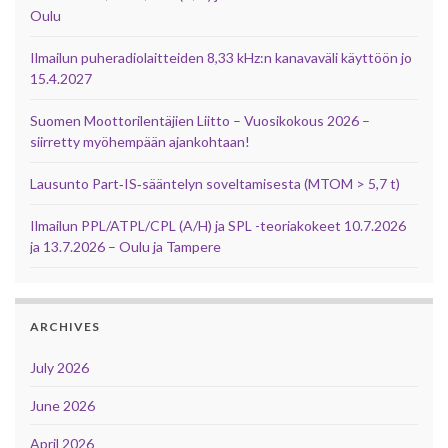
Oulu
Ilmailun puheradiolaitteiden 8,33 kHz:n kanavaväli käyttöön jo
15.4.2027
Suomen Moottorilentäjien Liitto – Vuosikokous 2026 –
siirretty myöhempään ajankohtaan!
Lausunto Part‑IS‑sääntelyn soveltamisesta (MTOM > 5,7 t)
Ilmailun PPL/ATPL/CPL (A/H) ja SPL -teoriakokeet 10.7.2026
ja 13.7.2026 – Oulu ja Tampere
ARCHIVES
July 2026
June 2026
April 2026