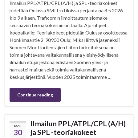
Ilmailun PPL/ATPL/CPL (A/H) ja SPL -teoriakokeet
pidetään Oulussa SMLL:n tiloissa perjantaina 8.5.2026
klo 9 alkaen. Traficomin ilmoittautumislomake
seuraaviin teoriakokeisiin on täällä. Ajo-ohjeet
koepaikalle: Teoriakokeet pidetään Oulussa osoitteessa
Honkimaantie 2, 90900 Oulu; Miksi liittyä jäseneksi?
Suomen Moottorilentäjien Liiton tarkoituksena on
toimia johtavana valtakunnallisena yleishyödyllisenä
ilmailun etujärjestönä edistäen Suomen yleis- ja
harrasteilmailua sekä toimia valtakunnallisena
keskusjärjestönä. Vuoden 2025 toimintaamme …
Continue reading
Ilmailun PPL/ATPL/CPL (A/H)
MAR
30
ja SPL -teoriakokeet