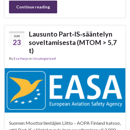
Continue reading
Lausunto Part‑IS‑sääntelyn
JUN
23
soveltamisesta (MTOM > 5,7
t)
By
Esa Harju
in
Uncategorized
Suomen Moottorilentäjien Liitto – AOPA Finland katsoo,
että Part‑IS‑sääntelyn nykyinen soveltaminen yli 2 000