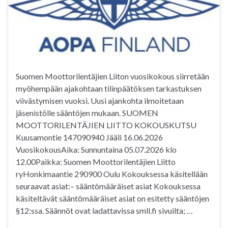
Suomen Moottorilentäjien Liiton vuosikokous siirretään
myöhempään ajakohtaan tilinpäätöksen tarkastuksen
viivästymisen vuoksi. Uusi ajankohta ilmoitetaan
jäsenistölle sääntöjen mukaan. SUOMEN
MOOTTORILENTÄJIEN LIITTO KOKOUSKUTSU
Kuusamontie 147090940 Jääli 16.06.2026
VuosikokousAika: Sunnuntaina 05.07.2026 klo
12.00Paikka: Suomen Moottorilentäjien Liitto
ryHonkimaantie 290900 Oulu Kokouksessa käsitellään
seuraavat asiat:– sääntömääräiset asiat Kokouksessa
käsiteltävät sääntömääräiset asiat on esitetty sääntöjen
§12:ssa. Säännöt ovat ladattavissa smll.fi sivuilta; …