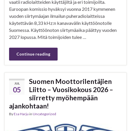
vaatii radiolaitteiden käyttäjiltä ja eri toimijoilta.
Euroopan komissio hyväksyi vuonna 2017 kymmenen
vuoden siirtymäajan ilmailun puheradiolaitteissa
käytettävän 8,33 kHz:n kanavavälin käyttöönotolle
Suomessa. Käyttöönoton siirtymäaika päättyy vuoden
2027 lopussa. Mitä toimijoiden tulee …
Continue reading
Suomen Moottorilentäjien
JUL
05
Liitto – Vuosikokous 2026 –
siirretty myöhempään
ajankohtaan!
By
Esa Harju
in
Uncategorized