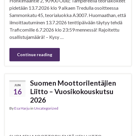
Honkimaantie 2, 90900 Oulu; Tampereella teoriakokeet
pidetään 13.7.2026 klo 9 alkaen Tredulla osoitteessa
Sammonkatu 45, teorialuokka A3007. Huomaathan, että
ilmoittautuminen 13.7.2026 tenttipäivään täytyy tehdä
Traficomille 6.7.2026 klo 23:59 mennessä! Rajoitettu
osallistujamäärä! – Kysy …
Continue reading
Suomen Moottorilentäjien
JUN
16
Liitto – Vuosikokouskutsu
2026
By
Esa Harju
in
Uncategorized