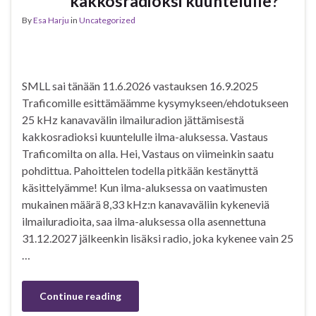
kakkosradioksi kuuntelulle?
By
Esa Harju
in
Uncategorized
SMLL sai tänään 11.6.2026 vastauksen 16.9.2025
Traficomille esittämäämme kysymykseen/ehdotukseen
25 kHz kanavavälin ilmailuradion jättämisestä
kakkosradioksi kuuntelulle ilma-aluksessa. Vastaus
Traficomilta on alla. Hei, Vastaus on viimeinkin saatu
pohdittua. Pahoittelen todella pitkään kestänyttä
käsittelyämme! Kun ilma-aluksessa on vaatimusten
mukainen määrä 8,33 kHz:n kanavaväliin kykeneviä
ilmailuradioita, saa ilma-aluksessa olla asennettuna
31.12.2027 jälkeenkin lisäksi radio, joka kykenee vain 25
…
Continue reading