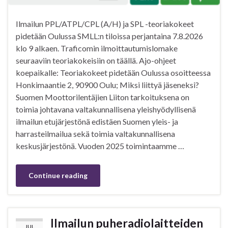
Ilmailun PPL/ATPL/CPL (A/H) ja SPL -teoriakokeet
pidetään Oulussa SMLL:n tiloissa perjantaina 7.8.2026
klo 9 alkaen. Traficomin ilmoittautumislomake
seuraaviin teoriakokeisiin on täällä. Ajo-ohjeet
koepaikalle: Teoriakokeet pidetään Oulussa osoitteessa
Honkimaantie 2, 90900 Oulu; Miksi liittyä jäseneksi?
Suomen Moottorilentäjien Liiton tarkoituksena on
toimia johtavana valtakunnallisena yleishyödyllisenä
ilmailun etujärjestönä edistäen Suomen yleis- ja
harrasteilmailua sekä toimia valtakunnallisena
keskusjärjestönä. Vuoden 2025 toimintaamme …
Continue reading
Ilmailun puheradiolaitteiden
JUL