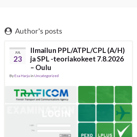
Author's posts
Ilmailun PPL/ATPL/CPL (A/H)
JUL
23
ja SPL -teoriakokeet 7.8.2026
– Oulu
By
Esa Harju
in
Uncategorized