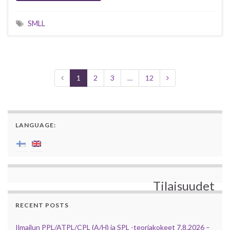
SMLL
1
2
3
…
12
LANGUAGE:
Tilaisuudet
RECENT POSTS
Ilmailun PPL/ATPL/CPL (A/H) ja SPL -teoriakokeet 7.8.2026 –