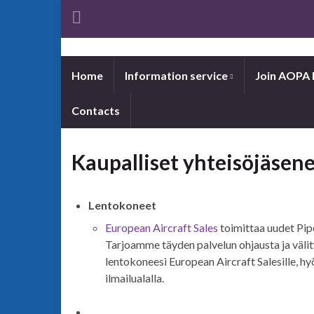
Home
Information service
Join AOPA 
Contacts
Kaupalliset yhteisöjäsen
Lentokoneet
European Aircraft Sales
toimittaa uudet Pipe
Tarjoamme täyden palvelun ohjausta ja välity
lentokoneesi European Aircraft Salesille, h
ilmailualalla.