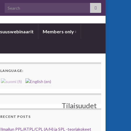
Search for:
­suus­we­bi­naa­rit
Members only
LANGUAGE:
Tilaisuudet
RECENT POSTS
Ilmailun PPL/ATPL/CPL (A/H) ja SPL -teoriakokeet