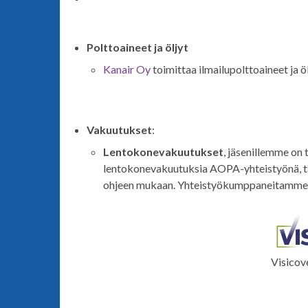
Polttoaineet ja öljyt
Kanair Oy
toimittaa ilmailupolttoaineet ja 
Vakuutukset
:
Lentokonevakuutukset
, jäsenillemme on t
lentokonevakuutuksia AOPA-yhteistyönä, tä
ohjeen mukaan. Yhteistyökumppaneitamme o
Visicov