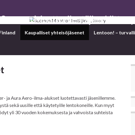
Suomen Moottorilentäjien Liitto ry
Finland
Kaupalliset yhteisöjäsenet
Len­toon! – tur­val­li
et
r- ja Aura Aero-ilma-alukset luotettavasti jäsenillemme.
stä sekä uusille että käytetyille lentokoneille. Kun myyt
yödyt yli 30 vuoden kokemuksesta ja vahvoista suhteista