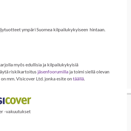
öljytuotteet ympäri Suomea kilpailukykyiseen hintaan.
arjolla myös edullisia ja kilpailukykyisiä
ytä riskikartoitus
jäsenfoorumilla
ja toimi siellä olevan
n mm. Visicover Ltd. jonka esite on
täällä
.
er -vakuutukset