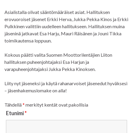
Asialistalla olivat sääntömääräiset asiat. Hallituksen
erovuoroiset jäsenet Erkki Herva, Jukka Pekka Kinos ja Erkki
Pulkkinen valittiin uudelleen hallitukseen. Hallituksen muina
jäseninä jatkavat Esa Harju, Mauri Räisänen ja Jouni Tikka
toimikautensa loppuun.
Kokous päätti valita Suomen Moottorilentäjien Liiton
hallituksen puheenjohtajaksi Esa Harjun ja
varapuheenjohtajaksi Jukka Pekka Kinoksen.
Liity nyt jäseneksi ja käytä rahanarvoiset jäsenedut hyväksesi
– jäsenhakemuslomake on alla!
Tähdellä
*
merkityt kentät ovat pakollisia
Etunimi
*