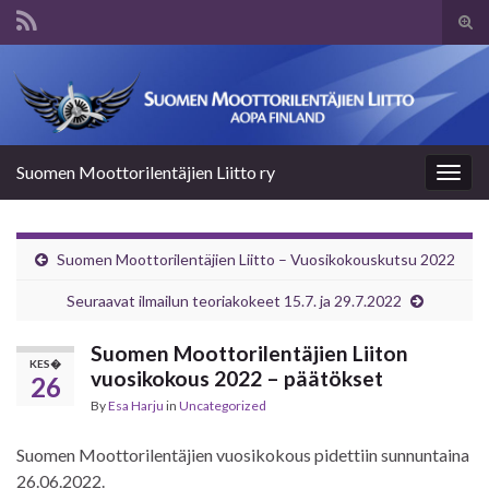
Tog
sear
Search for:
for
Suomen Moottorilentäjien Liitto ry
Togg
navig
Suomen Moottorilentäjien Liitto – Vuosikokouskutsu 2022
Seuraavat ilmailun teoriakokeet 15.7. ja 29.7.2022
Suomen Moottorilentäjien Liiton
KES�
vuosikokous 2022 – päätökset
26
By
Esa Harju
in
Uncategorized
Suomen Moottorilentäjien vuosikokous pidettiin sunnuntaina
26.06.2022.