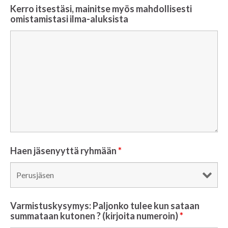
Kerro itsestäsi, mainitse myös mahdollisesti
omistamistasi ilma-aluksista
Haen jäsenyyttä ryhmään
*
Varmistuskysymys: Paljonko tulee kun sataan
summataan kutonen ? (kirjoita numeroin)
*