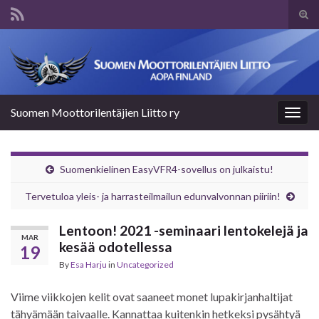
Tog
sear
Search for:
for
Suomen Moottorilentäjien Liitto ry
Togg
navig
Suomenkielinen EasyVFR4-sovellus on julkaistu!
Tervetuloa yleis- ja harrasteilmailun edunvalvonnan piiriin!
Lentoon! 2021 -seminaari lentokelejä ja
MAR
kesää odotellessa
19
By
Esa Harju
in
Uncategorized
Viime viikkojen kelit ovat saaneet monet lupakirjanhaltijat
tähyämään taivaalle. Kannattaa kuitenkin hetkeksi pysähtyä