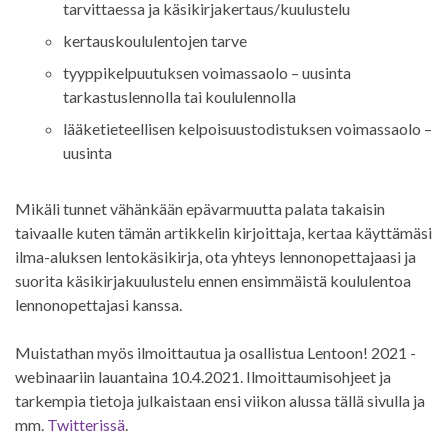
tarvittaessa ja käsikirjakertaus/kuulustelu
kertauskoululentojen tarve
tyyppikelpuutuksen voimassaolo – uusinta
tarkastuslennolla tai koululennolla
lääketieteellisen kelpoisuustodistuksen voimassaolo –
uusinta
Mikäli tunnet vähänkään epävarmuutta palata takaisin
taivaalle kuten tämän artikkelin kirjoittaja, kertaa käyttämäsi
ilma-aluksen lentokäsikirja, ota yhteys lennonopettajaasi ja
suorita käsikirjakuulustelu ennen ensimmäistä koululentoa
lennonopettajasi kanssa.
Muistathan myös ilmoittautua ja osallistua Lentoon! 2021 -
webinaariin lauantaina 10.4.2021. Ilmoittaumisohjeet ja
tarkempia tietoja julkaistaan ensi viikon alussa tällä sivulla ja
mm.
Twitterissä
.