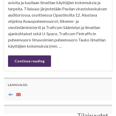
asioita ja kuullaan ilmatilan käyttäjien kokemuksia ja
tarpeita. Tilaisuus järjestetään Pasilan virastokeskuksen
auditoriossa, osoitteessa Opastinsilta 12. Alustava
ohjelma Avauspuheenvuorot, liikenne- ja
viestintäministeriö ja Traficom Sääntelyn ja ilmatilan
ajankohtaiset sekä U-Space, Traficom Fintrafficin
puheenvuoro Ilmavoimien puheenvuoro Tauko Ilmatilan
käyttäjien kokemuksia (mm. …
Continue reading
LANGUAGE:
Tilaisuudet