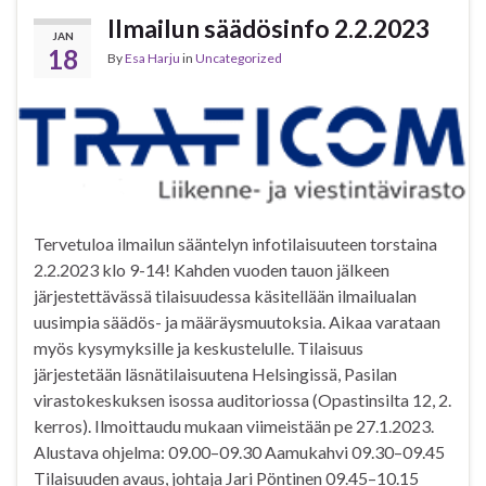
Ilmailun säädösinfo 2.2.2023
JAN
18
By
Esa Harju
in
Uncategorized
Tervetuloa ilmailun sääntelyn infotilaisuuteen torstaina
2.2.2023 klo 9-14! Kahden vuoden tauon jälkeen
järjestettävässä tilaisuudessa käsitellään ilmailualan
uusimpia säädös- ja määräysmuutoksia. Aikaa varataan
myös kysymyksille ja keskustelulle. Tilaisuus
järjestetään läsnätilaisuutena Helsingissä, Pasilan
virastokeskuksen isossa auditoriossa (Opastinsilta 12, 2.
kerros). Ilmoittaudu mukaan viimeistään pe 27.1.2023.
Alustava ohjelma: 09.00–09.30 Aamukahvi 09.30–09.45
Tilaisuuden avaus, johtaja Jari Pöntinen 09.45–10.15