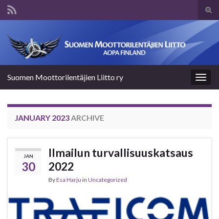
Tog
sear
Search for:
for
Suomen Moottorilentäjien Liitto ry
Togg
navig
JANUARY 2023
ARCHIVE
Ilmailun turvallisuuskatsaus
JAN
30
2022
By
Esa Harju
in
Uncategorized