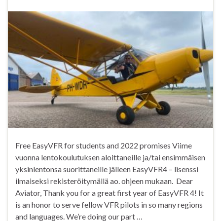
Free EasyVFR for students and 2022 promises Viime
vuonna lentokoulutuksen aloittaneille ja/tai ensimmäisen
yksinlentonsa suorittaneille jälleen EasyVFR4 – lisenssi
ilmaiseksi rekisteröitymällä ao. ohjeen mukaan. Dear
Aviator, Thank you for a great first year of EasyVFR 4! It
is an honor to serve fellow VFR pilots in so many regions
and languages. We’re doing our part …