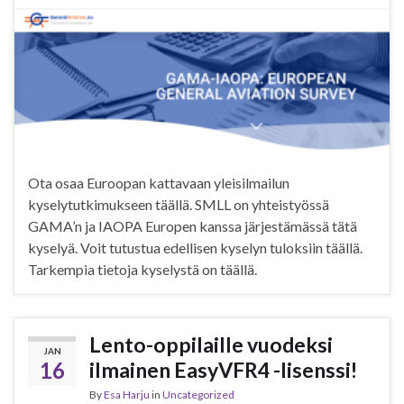
Ota osaa Euroopan kattavaan yleisilmailun
kyselytutkimukseen täällä. SMLL on yhteistyössä
GAMA’n ja IAOPA Europen kanssa järjestämässä tätä
kyselyä. Voit tutustua edellisen kyselyn tuloksiin täällä.
Tarkempia tietoja kyselystä on täällä.
Lento-oppilaille vuodeksi
JAN
16
ilmainen EasyVFR4 -lisenssi!
By
Esa Harju
in
Uncategorized