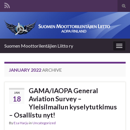
Tog
sear
Search for:
for
Suomen Moottorilentäjien Liitto ry
Togg
navig
JANUARY 2022
ARCHIVE
GAMA/IAOPA General
JAN
18
Aviation Survey –
Yleisilmailun kyselytutkimus
– Osallistu nyt!
By
Esa Harju
in
Uncategorized