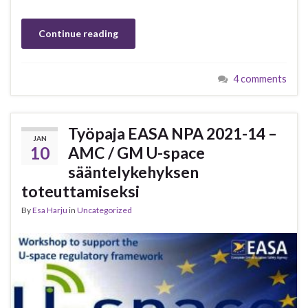
Continue reading
4 comments
Työpaja EASA NPA 2021-14 –
JAN
10
AMC / GM U-space
sääntelykehyksen
toteuttamiseksi
By
Esa Harju
in
Uncategorized