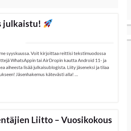
 julkaistu!
ime syyskuussa. Voit kirjoittaa reittisi tekstimuodossa
reittejä WhatsAppin tai AirDropin kautta Android 11- ja
aiheesta lisää julkaisublogista. Liity jäseneksi ja tilaa
lukseen! Jäsenhakemus kätevästi alla! …
täjien Liitto – Vuosikokous