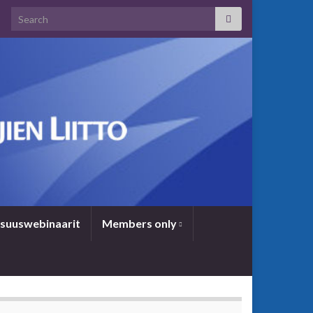
Search for:
­suus­we­bi­naa­rit
Members only