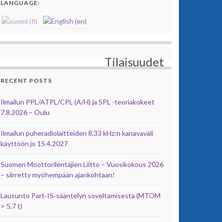
LANGUAGE:
Tilaisuudet
RECENT POSTS
Ilmailun PPL/ATPL/CPL (A/H) ja SPL -teoriakokeet
7.8.2026 – Oulu
Ilmailun puheradiolaitteiden 8,33 kHz:n kanavaväli
käyttöön jo 15.4.2027
Suomen Moottorilentäjien Liitto – Vuosikokous 2026
– siirretty myöhempään ajankohtaan!
Lausunto Part‑IS‑sääntelyn soveltamisesta (MTOM
> 5,7 t)