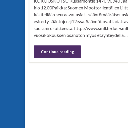
KOKOUSKUTSU Kuusamontie 1470 90940 Jääli 1
klo 12.00Paikka: Suomen Moottorilentäjien Lii
käsitellään seuraavat asiat– sääntömääräiset as
esitetty sääntöjen §12:ssa. Säännöt ovat ladattavi
suoraan osoitteesta: http://www.smll.fi/doc/sm
vuosikokouksen osanoton myös etäyhteydellä. 
Continue reading