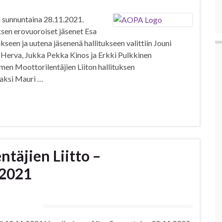
 sunnuntaina 28.11.2021.
uksen erovuoroiset jäsenet Esa
ukseen ja uutena jäsenenä hallitukseen valittiin Jouni
i Herva, Jukka Pekka Kinos ja Erkki Pulkkinen
men Moottorilentäjien Liiton hallituksen
jaksi Mauri …
täjien Liitto –
 2021