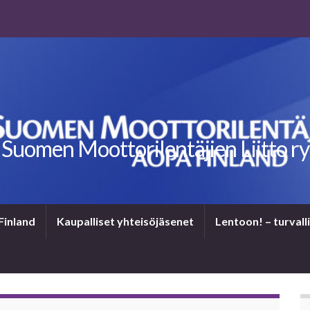
Suomen Moottorilentäjien Liitto ry
Finland
Kaupalliset yhteisöjäsenet
Len­toon! – tur­val­li