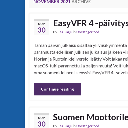
NOVEMBER 2021
ARCHIVE
EasyVFR 4 -päivitys
NOV
30
By
Esa Harju
in
Uncategorized
Tämän päivän julkaisu sisältää yli viisikymmentä
parannusta edellisen julkisen julkaisun jälkeen vi
Norjan ja Ruotsin kieliversio lisätty Voit jakaa 
macOS-tuki parannettu Ja paljon muuta! Voit lukea 
oma suomenkielinen lisenssisi EasyVFR 4 -sovel
Continue reading
Suomen Moottorilen
NOV
30
By
Esa Harju
in
Uncategorized