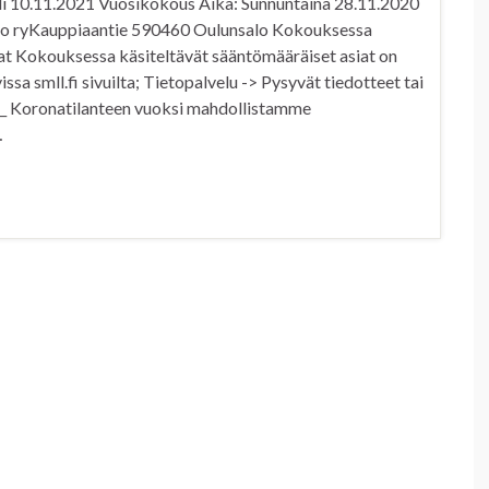
0.11.2021 Vuosikokous Aika: Sunnuntaina 28.11.2020
tto ryKauppiaantie 590460 Oulunsalo Kokouksessa
iat Kokouksessa käsiteltävät sääntömääräiset asiat on
ssa smll.fi sivuilta; Tietopalvelu -> Pysyvät tiedotteet tai
ll_ Koronatilanteen vuoksi mahdollistamme
…