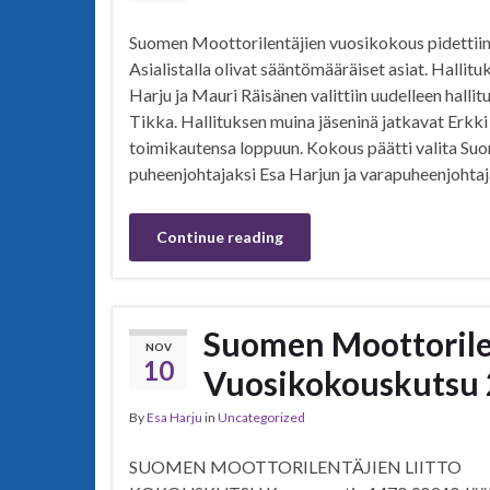
Suomen Moottorilentäjien vuosikokous pidettiin
Asialistalla olivat sääntömääräiset asiat. Hallit
Harju ja Mauri Räisänen valittiin uudelleen hallit
Tikka. Hallituksen muina jäseninä jatkavat Erkk
toimikautensa loppuun. Kokous päätti valita Suo
puheenjohtajaksi Esa Harjun ja varapuheenjohta
Continue reading
Suomen Moottorilen
NOV
10
Vuosikokouskutsu
By
Esa Harju
in
Uncategorized
SUOMEN MOOTTORILENTÄJIEN LIITTO