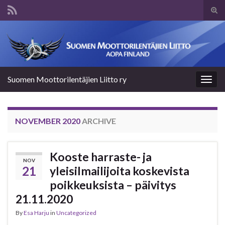
Tog
sear
Search for:
for
Suomen Moottorilentäjien Liitto ry
Togg
navig
NOVEMBER 2020
ARCHIVE
Kooste harraste- ja
NOV
21
yleisilmailijoita koskevista
poikkeuksista – päivitys
21.11.2020
By
Esa Harju
in
Uncategorized