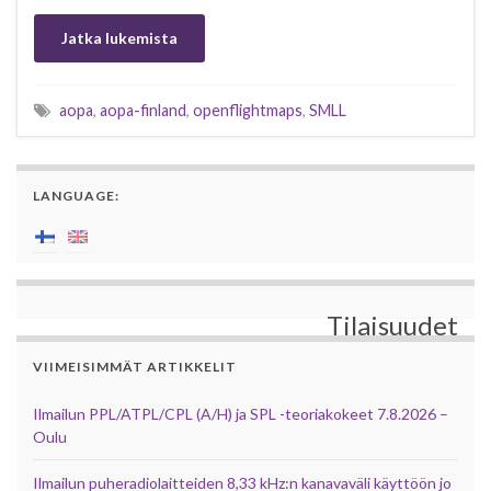
Jatka lukemista
aopa
,
aopa-finland
,
openflightmaps
,
SMLL
LANGUAGE:
Tilaisuudet
VIIMEISIMMÄT ARTIKKELIT
Ilmailun PPL/ATPL/CPL (A/H) ja SPL -teoriakokeet 7.8.2026 –
Oulu
Ilmailun puheradiolaitteiden 8,33 kHz:n kanavaväli käyttöön jo