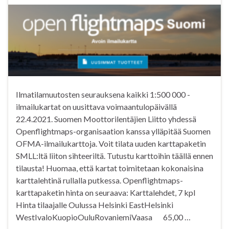
Ilmatilamuutosten seurauksena kaikki 1:500 000 -
ilmailukartat on uusittava voimaantulopäivällä
22.4.2021. Suomen Moottorilentäjien Liitto yhdessä
Openflightmaps-organisaation kanssa ylläpitää Suomen
OFMA-ilmailukarttoja. Voit tilata uuden karttapaketin
SMLL:ltä liiton sihteeriltä. Tutustu karttoihin täällä ennen
tilausta! Huomaa, että kartat toimitetaan kokonaisina
karttalehtinä rullalla putkessa. Openflightmaps-
karttapaketin hinta on seuraava: Karttalehdet, 7 kpl
Hinta tilaajalle Oulussa Helsinki EastHelsinki
WestIvaloKuopioOuluRovaniemiVaasa 65,00 …