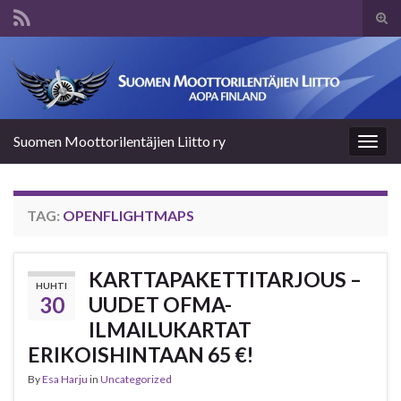
Tog
sear
Search for:
for
Suomen Moottorilentäjien Liitto ry
Togg
navig
TAG:
OPENFLIGHTMAPS
KARTTAPAKETTITARJOUS –
HUHTI
30
UUDET OFMA-
ILMAILUKARTAT
ERIKOISHINTAAN 65 €!
By
Esa Harju
in
Uncategorized