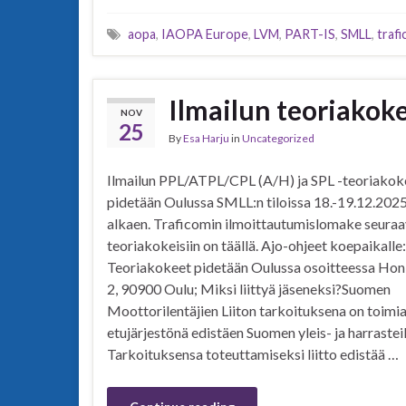
aopa
,
IAOPA Europe
,
LVM
,
PART-IS
,
SMLL
,
traf
Ilmailun teoriakok
NOV
25
By
Esa Harju
in
Uncategorized
Ilmailun PPL/ATPL/CPL (A/H) ja SPL -teoriakok
pidetään Oulussa SMLL:n tiloissa 18.-19.12.2025
alkaen. Traficomin ilmoittautumislomake seuraa
teoriakokeisiin on täällä. Ajo-ohjeet koepaikalle:
Teoriakokeet pidetään Oulussa osoitteessa Ho
2, 90900 Oulu; Miksi liittyä jäseneksi?Suomen
Moottorilentäjien Liiton tarkoituksena on toimia
etujärjestönä edistäen Suomen yleis- ja harraste
Tarkoituksensa toteuttamiseksi liitto edistää …