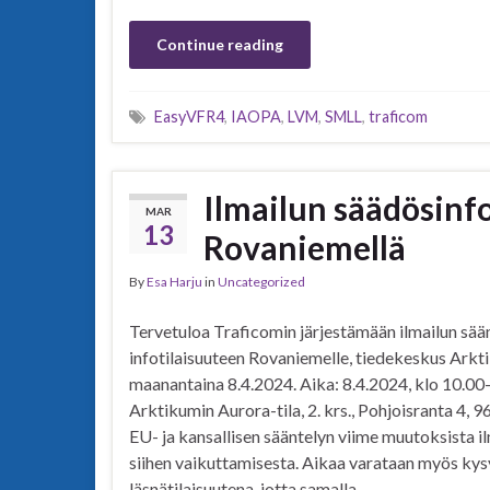
Continue reading
EasyVFR4
,
IAOPA
,
LVM
,
SMLL
,
traficom
Ilmailun säädösinf
MAR
13
Rovaniemellä
By
Esa Harju
in
Uncategorized
Tervetuloa Traficomin järjestämään ilmailun sää
infotilaisuuteen Rovaniemelle, tiedekeskus Arkt
maanantaina 8.4.2024. Aika: 8.4.2024, klo 10.00
Arktikumin Aurora-tila, 2. krs., Pohjoisranta 4,
EU- ja kansallisen sääntelyn viime muutoksista ilm
siihen vaikuttamisesta. Aikaa varataan myös kys
läsnätilaisuutena, jotta samalla …