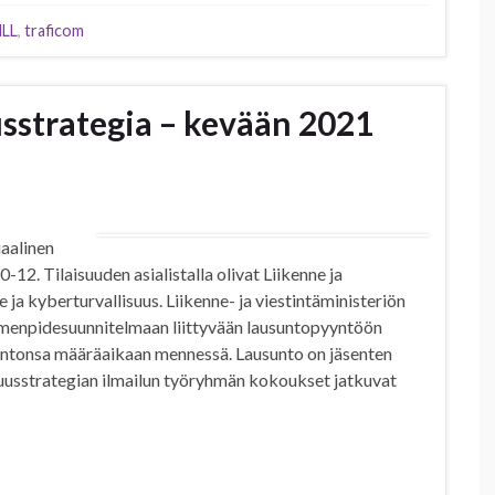
LL
,
traficom
usstrategia – kevään 2021
uaalinen
0-12. Tilaisuuden asialistalla olivat Liikenne ja
e ja kyberturvallisuus. Liikenne- ja viestintäministeriön
oimenpidesuunnitelmaan liittyvään lausuntopyyntöön
suntonsa määräaikaan mennessä. Lausunto on jäsenten
isuusstrategian ilmailun työryhmän kokoukset jatkuvat