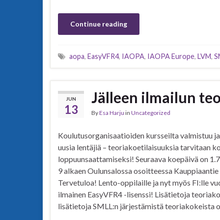
Continue reading
aopa
,
EasyVFR4
,
IAOPA
,
IAOPA Europe
,
LVM
,
S
Jälleen ilmailun te
JUN
13
By
Esa Harju
in
Uncategorized
Koulutusorganisaatioiden kursseilta valmistuu j
uusia lentäjiä – teoriakoetilaisuuksia tarvitaan 
loppuunsaattamiseksi! Seuraava koepäivä on 1.7
9 alkaen Oulunsalossa osoitteessa Kauppiaantie 
Tervetuloa! Lento-oppilaille ja nyt myös FI:lle v
ilmainen EasyVFR4 -lisenssi! Lisätietoja teoriako
lisätietoja SMLL:n järjestämistä teoriakokeista on