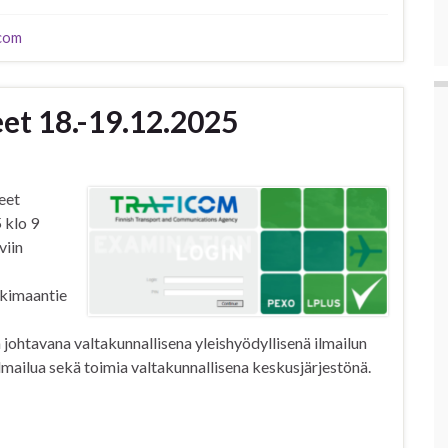
icom
eet 18.-19.12.2025
eet
 klo 9
viin
nkimaantie
 johtavana valtakunnallisena yleishyödyllisenä ilmailun
ilmailua sekä toimia valtakunnallisena keskusjärjestönä.