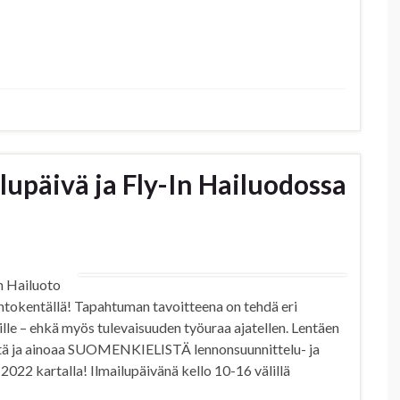
lupäivä ja Fly-In Hailuodossa
n Hailuoto
entokentällä! Tapahtuman tavoitteena on tehdä eri
isille – ehkä myös tulevaisuuden työuraa ajatellen. Lentäen
stä ja ainoaa SUOMENKIELISTÄ lennonsuunnittelu- ja
22 kartalla! Ilmailupäivänä kello 10-16 välillä