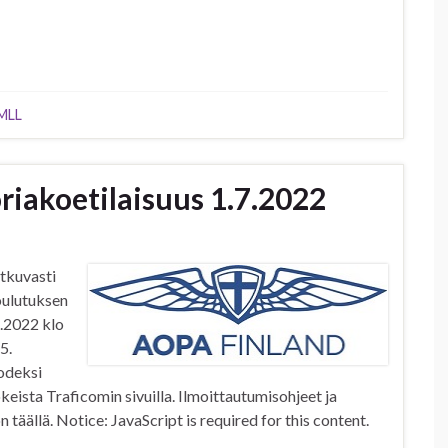
MLL
oriakoetilaisuus 1.7.2022
atkuvasti
koulutuksen
.2022 klo
5.
uodeksi
keista Traficomin sivuilla. Ilmoittautumisohjeet ja
 täällä. Notice: JavaScript is required for this content.