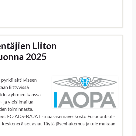
täjien Liiton
uonna 2025
pyrkii aktiiviseen
an liittyvissä
sidosryhmien kanssa
ja yleisilmailua
den toiminnasta.
okeet EC-ADS-B/UAT -maa-asemaverkosto Eurocontrol -
 – keskeneräiset asiat Täytä jäsenhakemus ja tule mukaan