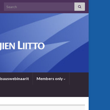
Search for:
i­suus­we­bi­naa­rit
Members only