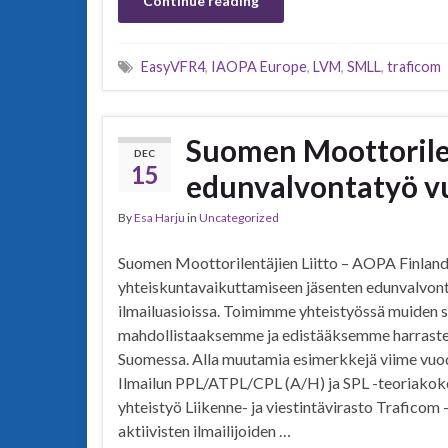
Continue reading
EasyVFR4
,
IAOPA Europe
,
LVM
,
SMLL
,
traficom
Suomen Moottorilen
DEC
15
edunvalvontatyö v
By
Esa Harju
in
Uncategorized
Suomen Moottorilentäjien Liitto – AOPA Finland 
yhteiskuntavaikuttamiseen jäsenten edunvalvonta
ilmailuasioissa. Toimimme yhteistyössä muiden 
mahdollistaaksemme ja edistääksemme harraste- 
Suomessa. Alla muutamia esimerkkejä viime vuo
Ilmailun PPL/ATPL/CPL (A/H) ja SPL -teoriak
yhteistyö Liikenne- ja viestintävirasto Traficom
aktiivisten ilmailijoiden …