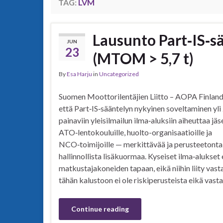
TAG:
LVM
Lausunto Part‑IS‑s
JUN
23
(MTOM > 5,7 t)
By
Esa Harju
in
Uncategorized
Suomen Moottorilentäjien Liitto – AOPA Finland
että Part‑IS‑sääntelyn nykyinen soveltaminen yli
painaviin yleisilmailun ilma‑aluksiin aiheuttaa j
ATO‑lentokouluille, huolto-organisaatioille ja
NCO‑toimijoille — merkittävää ja perusteetonta
hallinnollista lisäkuormaa. Kyseiset ilma‑alukset 
matkustajakoneiden tapaan, eikä niihin liity vast
tähän kalustoon ei ole riskiperusteista eikä vast
Continue reading