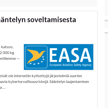
ääntelyn soveltamisesta
 katsoo,
 2 000 kg
äsenillemme —
eivät ole internetiin kytkettyjä järjestelmiä suurten
aavia kyberturvallisuusriskejä. Sääntelyn laajentaminen
aa …