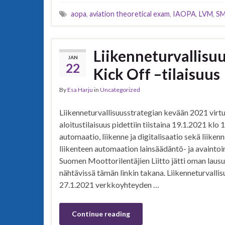
aopa
,
aviation theoretical exam
,
IAOPA
,
LVM
,
SM
Liikenneturvallisu
JAN
22
Kick Off –tilaisuus
By
Esa Harju
in
Uncategorized
Liikenneturvallisuusstrategian kevään 2021 virt
aloitustilaisuus pidettiin tiistaina 19.1.2021 klo 1
automaatio, liikenne ja digitalisaatio sekä liikenn
liikenteen automaation lainsäädäntö- ja avaint
Suomen Moottorilentäjien Liitto jätti oman lau
nähtävissä tämän linkin takana. Liikenneturvall
27.1.2021 verkkoyhteyden …
Continue reading