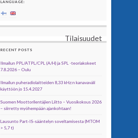
LANGUAGE:
Tilaisuudet
RECENT POSTS
Ilmailun PPL/ATPL/CPL (A/H) ja SPL -teoriakokeet
7.8.2026 – Oulu
Ilmailun puheradiolaitteiden 8,33 kHz:n kanavaväli
käyttöön jo 15.4.2027
Suomen Moottorilentäjien Liitto – Vuosikokous 2026
– siirretty myöhempään ajankohtaan!
Lausunto Part‑IS‑sääntelyn soveltamisesta (MTOM
> 5,7 t)