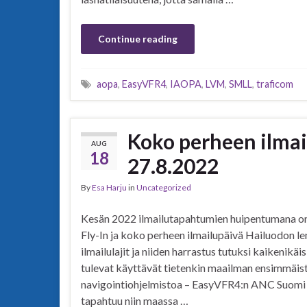
Continue reading
aopa
,
EasyVFR4
,
IAOPA
,
LVM
,
SMLL
,
traficom
Koko perheen ilmai
AUG
18
27.8.2022
By
Esa Harju
in
Uncategorized
Kesän 2022 ilmailutapahtumien huipentumana o
Fly-In ja koko perheen ilmailupäivä Hailuodon l
ilmailulajit ja niiden harrastus tutuksi kaikenikä
tulevat käyttävät tietenkin maailman ensimmäi
navigointiohjelmistoa – EasyVFR4:n ANC Suomi 20
tapahtuu niin maassa …