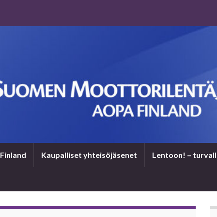
Finland
Kaupalliset yhteisöjäsenet
Len­toon! – tur­val­l