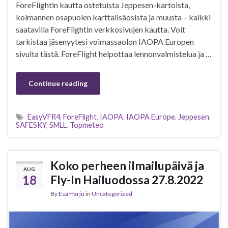
ForeFlightin kautta ostetuista Jeppesen-kartoista,
kolmannen osapuolen karttalisäosista ja muusta – kaikki
saatavilla ForeFlightin verkkosivujen kautta. Voit
tarkistaa jäsenyytesi voimassaolon IAOPA Europen
sivulta tästä. ForeFlight helpottaa lennonvalmistelua ja …
Continue reading
EasyVFR4
,
ForeFlight
,
IAOPA
,
IAOPA Europe
,
Jeppesen
,
SAFESKY
,
SMLL
,
Topmeteo
Koko perheen ilmailupäivä ja
AUG
18
Fly-In Hailuodossa 27.8.2022
By
Esa Harju
in
Uncategorized