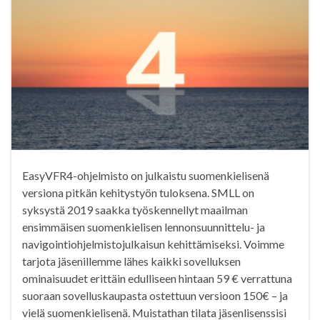
EasyVFR4-ohjelmisto on julkaistu suomenkielisenä
versiona pitkän kehitystyön tuloksena. SMLL on
syksystä 2019 saakka työskennellyt maailman
ensimmäisen suomenkielisen lennonsuunnittelu- ja
navigointiohjelmistojulkaisun kehittämiseksi. Voimme
tarjota jäsenillemme lähes kaikki sovelluksen
ominaisuudet erittäin edulliseen hintaan 59 € verrattuna
suoraan sovelluskaupasta ostettuun versioon 150€ – ja
vielä suomenkielisenä. Muistathan tilata jäsenlisenssisi