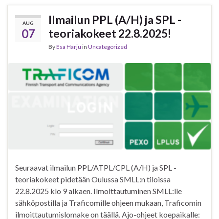
Ilmailun PPL (A/H) ja SPL -
AUG
07
teoriakokeet 22.8.2025!
By
Esa Harju
in
Uncategorized
Seuraavat ilmailun PPL/ATPL/CPL (A/H) ja SPL -
teoriakokeet pidetään Oulussa SMLL:n tiloissa
22.8.2025 klo 9 alkaen. Ilmoittautuminen SMLL:lle
sähköpostilla ja Traficomille ohjeen mukaan, Traficomin
ilmoittautumislomake on täällä. Ajo-ohjeet koepaikalle: