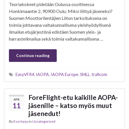
Teoriakokeet pidetään Oulussa osoitteessa
Honkimaantie 2, 90900 Oulu; Miksi liittyä jäseneksi?
Suomen Moottorilentäjien Liiton tarkoituksena on
toimia johtavana valtakunnallisena yleishyödyllisenä
ilmailun etujärjestönä edistäen Suomen yleis- ja
harrasteilmailua sekä toimia valtakunnallisena …
Continue reading
EasyVFR4
,
IAOPA
,
IAOPA Europe
,
SMLL
,
traficom
ForeFlight-etu kaikille AOPA-
APR
11
jäsenille – katso myös muut
jäsenedut!
By
Esa Harju
in
Uncategorized