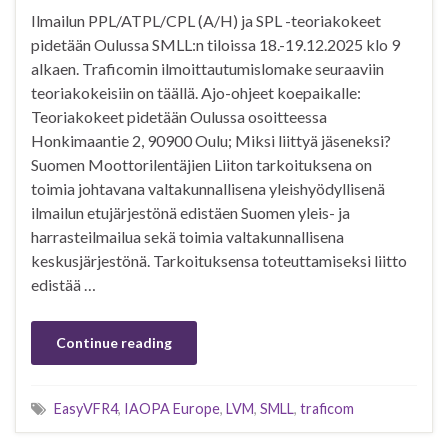
Ilmailun PPL/ATPL/CPL (A/H) ja SPL -teoriakokeet
pidetään Oulussa SMLL:n tiloissa 18.-19.12.2025 klo 9
alkaen. Traficomin ilmoittautumislomake seuraaviin
teoriakokeisiin on täällä. Ajo-ohjeet koepaikalle:
Teoriakokeet pidetään Oulussa osoitteessa
Honkimaantie 2, 90900 Oulu; Miksi liittyä jäseneksi?
Suomen Moottorilentäjien Liiton tarkoituksena on
toimia johtavana valtakunnallisena yleishyödyllisenä
ilmailun etujärjestönä edistäen Suomen yleis- ja
harrasteilmailua sekä toimia valtakunnallisena
keskusjärjestönä. Tarkoituksensa toteuttamiseksi liitto
edistää …
Continue reading
EasyVFR4
,
IAOPA Europe
,
LVM
,
SMLL
,
traficom