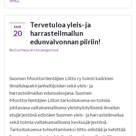
SMLL
Tervetuloa yleis- ja
MAR
20
harrasteilmailun
edunvalvonnan piiriin!
By
Esa Harju
in
Uncategorized
Suomen Moottorilentäjien Liitto ry toimii kaikkien
ilmailulupakirjanhaltijoiden sekä yleis- ja
harrasteilmailun edunvalvojana. Suomen
Moottorilentäjien Liiton tarkoituksena on toimia
johtavana valtakunnallisena yleishyödyllisenä ilmailun
etujärjestönä edistäen Suomen yleis- ja harrasteilmailua
sekä toimia valtakunnallisena keskusjärjestönä.
Tarkoituksensa toteuttamiseksi liitto edistää ja kehittää