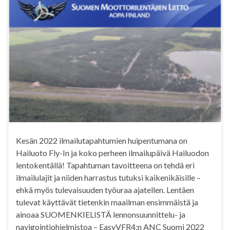
Kesän 2022 ilmailutapahtumien huipentumana on
Hailuoto Fly-In ja koko perheen ilmailupäivä Hailuodon
lentokentällä! Tapahtuman tavoitteena on tehdä eri
ilmailulajit ja niiden harrastus tutuksi kaikenikäisille –
ehkä myös tulevaisuuden työuraa ajatellen. Lentäen
tulevat käyttävät tietenkin maailman ensimmäistä ja
ainoaa SUOMENKIELISTÄ lennonsuunnittelu- ja
navigointiohjelmistoa – EasyVFR4:n ANC Suomi 2022