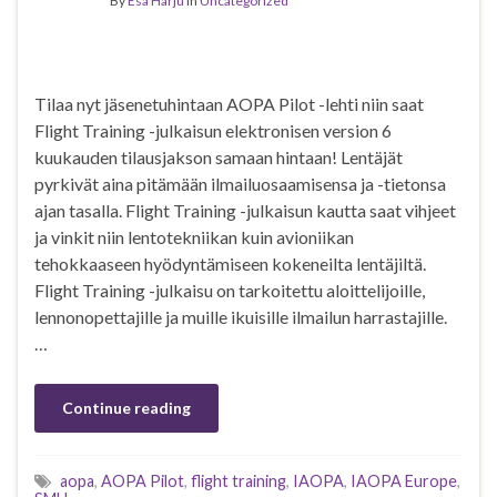
By
Esa Harju
in
Uncategorized
Tilaa nyt jäsenetuhintaan AOPA Pilot -lehti niin saat
Flight Training -julkaisun elektronisen version 6
kuukauden tilausjakson samaan hintaan! Lentäjät
pyrkivät aina pitämään ilmailuosaamisensa ja -tietonsa
ajan tasalla. Flight Training -julkaisun kautta saat vihjeet
ja vinkit niin lentotekniikan kuin avioniikan
tehokkaaseen hyödyntämiseen kokeneilta lentäjiltä.
Flight Training -julkaisu on tarkoitettu aloittelijoille,
lennonopettajille ja muille ikuisille ilmailun harrastajille.
…
Continue reading
aopa
,
AOPA Pilot
,
flight training
,
IAOPA
,
IAOPA Europe
,