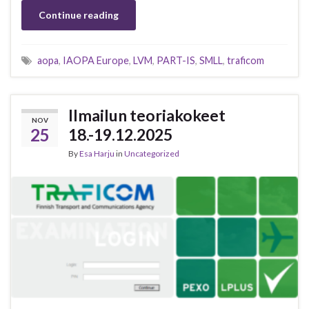
Continue reading
aopa
,
IAOPA Europe
,
LVM
,
PART-IS
,
SMLL
,
traficom
Ilmailun teoriakokeet
NOV
25
18.-19.12.2025
By
Esa Harju
in
Uncategorized