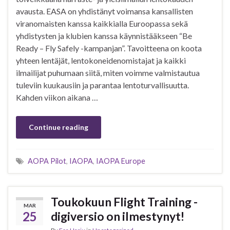
avausta. EASA on yhdistänyt voimansa kansallisten
viranomaisten kanssa kaikkialla Euroopassa sekä
yhdistysten ja klubien kanssa käynnistääkseen “Be
Ready – Fly Safely -kampanjan”. Tavoitteena on koota
yhteen lentäjät, lentokoneidenomistajat ja kaikki
ilmailijat puhumaan siitä, miten voimme valmistautua
tuleviin kuukausiin ja parantaa lentoturvallisuutta.
Kahden viikon aikana …
Continue reading
AOPA Pilot
,
IAOPA
,
IAOPA Europe
Toukokuun Flight Training -
MAR
25
digiversio on ilmestynyt!