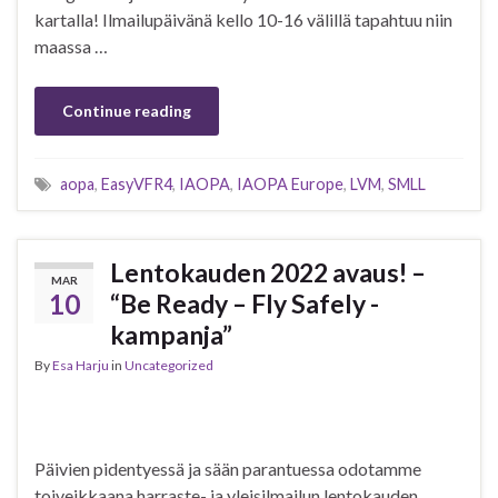
kartalla! Ilmailupäivänä kello 10-16 välillä tapahtuu niin
maassa …
Continue reading
aopa
,
EasyVFR4
,
IAOPA
,
IAOPA Europe
,
LVM
,
SMLL
Lentokauden 2022 avaus! –
MAR
10
“Be Ready – Fly Safely -
kampanja”
By
Esa Harju
in
Uncategorized
Päivien pidentyessä ja sään parantuessa odotamme
toiveikkaana harraste- ja yleisilmailun lentokauden