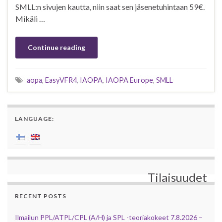
SMLL:n sivujen kautta, niin saat sen jäsenetuhintaan 59€.
Mikäli …
Continue reading
aopa
,
EasyVFR4
,
IAOPA
,
IAOPA Europe
,
SMLL
LANGUAGE:
Tilaisuudet
RECENT POSTS
Ilmailun PPL/ATPL/CPL (A/H) ja SPL -teoriakokeet 7.8.2026 –