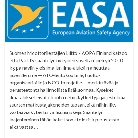
Suomen Moottorilentäjien Liitto – AOPA Finland katsoo,
että Part‑IS‑sääntelyn nykyinen soveltaminen yli 2 000
kg painaviin yleisilmailun ilma‑aluksiin aiheuttaa
jäsenillemme — ATO‑lentokouluille, huolto-
organisaatioille ja NCO‑toimijoille — merkittävää ja
perusteetonta hallinnollista lisäkuormaa. Kyseiset
ilma‑alukset eivät ole internetiin kytkettyjä järjestelmiä
suurten matkustajakoneiden tapaan, eikä niihin liity
vastaavia kyberturvallisuusriskejä. Sääntelyn
laajentaminen tähän kalustoon ei ole riskiperusteista
eikä vastaa …