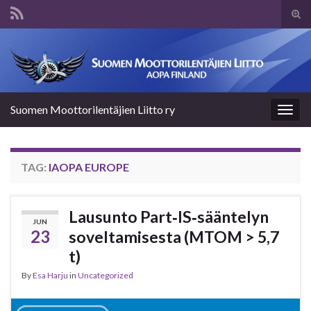
Tog
sear
Search for:
for
Suomen Moottorilentäjien Liitto ry
Togg
navig
TAG:
IAOPA EUROPE
Lausunto Part‑IS‑sääntelyn
JUN
23
soveltamisesta (MTOM > 5,7
t)
By
Esa Harju
in
Uncategorized