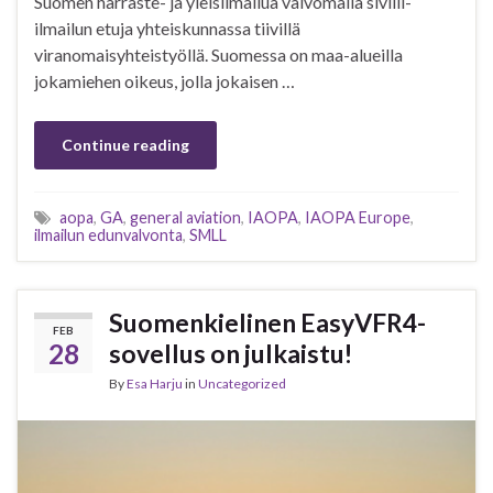
Suomen harraste- ja yleisilmailua valvomalla siviili-
ilmailun etuja yhteiskunnassa tiivillä
viranomaisyhteistyöllä. Suomessa on maa-alueilla
jokamiehen oikeus, jolla jokaisen …
Continue reading
aopa
,
GA
,
general aviation
,
IAOPA
,
IAOPA Europe
,
ilmailun edunvalvonta
,
SMLL
Suomenkielinen EasyVFR4-
FEB
28
sovellus on julkaistu!
By
Esa Harju
in
Uncategorized