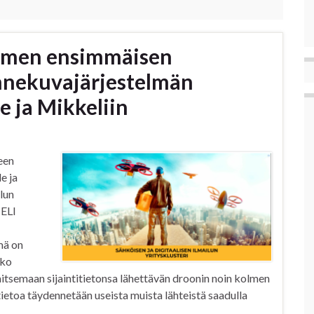
omen ensimmäisen
annekuvajärjestelmän
e ja Mikkeliin
een
e ja
lun
NELI
mä on
oko
itsemaan sijaintitietonsa lähettävän droonin noin kolmen
etietoa täydennetään useista muista lähteistä saadulla