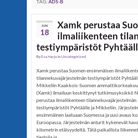
TAG:
ADS-B
Xamk perustaa Su
JUN
18
ilmaliikenteen til
testiympäristöt Pyhtääll
By
Esa Harju
in
Uncategorized
Xamk perustaa Suomen ensimmäisen ilmaliikent
tilannekuvajärjestelmän testiympäristöt Pyhtääll
Mikkeliin Kaakkois-Suomen ammattikorkeakou
(Xamk) ilmailuun keskittynyt tutkimusyksikkö 
perustaa ilmaliikenteen tilannekuvajärjestelmän
testiympäristöt Pyhtäälle ja Mikkeliin. Järjestel
ensimmäinen laatuaan Suomessa ja uusi avaus k
Euroopassa. Järjestelmän anturit kykenevät hava
kilometrin etäisyydeltä. Tätä paikallista liikenn
tiedolla ja …