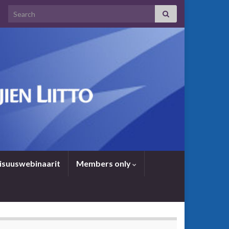
Search for:
i­suus­we­bi­naa­rit
Members only