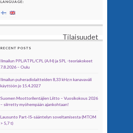
LANGUAGE:
Tilaisuudet
RECENT POSTS
Ilmailun PPL/ATPL/CPL (A/H) ja SPL -teoriakokeet
7.8.2026 – Oulu
Ilmailun puheradiolaitteiden 8,33 kHz:n kanavaväli
käyttöön jo 15.4.2027
Suomen Moottorilentäjien Liitto – Vuosikokous 2026
– siirretty myöhempään ajankohtaan!
Lausunto Part‑IS‑sääntelyn soveltamisesta (MTOM
> 5,7 t)