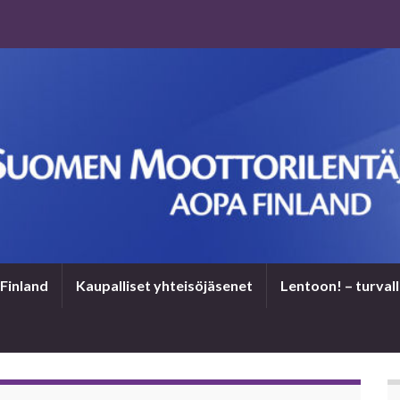
Finland
Kaupalliset yhteisöjäsenet
Len­toon! – tur­val­l