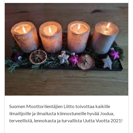
Suomen Moottorilentäjien Liitto toivottaa kaikille
ilmailijoille ja ilmailusta kiinnostuneille hyvää Joulua,
terveellistä, lennokasta ja turvallista Uutta Vuotta 2021!