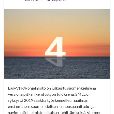
By
Esa Harju
in
Uncategorized
EasyVFR4-ohjelmisto on julkaistu suomenkielisenä
versiona pitkän kehitystyön tuloksena. SMLL on
syksystä 2019 saakka työskennellyt maailman
ensimmäisen suomenkielisen lennonsuunnittelu- ja
navigointiohjelmistojulkaisun kehittämiseksi. Voimme