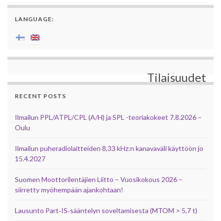
LANGUAGE:
Tilaisuudet
RECENT POSTS
Ilmailun PPL/ATPL/CPL (A/H) ja SPL -teoriakokeet 7.8.2026 –
Oulu
Ilmailun puheradiolaitteiden 8,33 kHz:n kanavaväli käyttöön jo
15.4.2027
Suomen Moottorilentäjien Liitto – Vuosikokous 2026 –
siirretty myöhempään ajankohtaan!
Lausunto Part‑IS‑sääntelyn soveltamisesta (MTOM > 5,7 t)