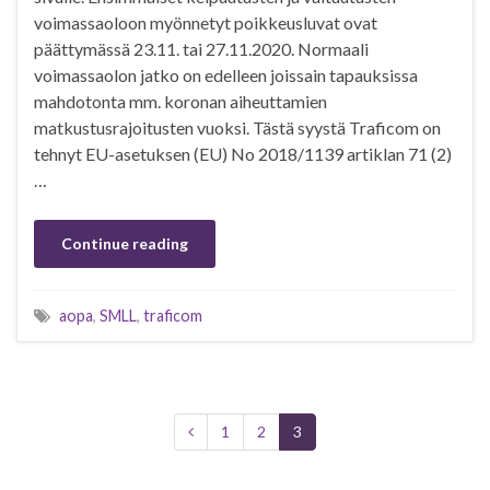
voimassaoloon myönnetyt poikkeusluvat ovat
päättymässä 23.11. tai 27.11.2020. Normaali
voimassaolon jatko on edelleen joissain tapauksissa
mahdotonta mm. koronan aiheuttamien
matkustusrajoitusten vuoksi. Tästä syystä Traficom on
tehnyt EU-asetuksen (EU) No 2018/1139 artiklan 71 (2)
…
Continue reading
aopa
,
SMLL
,
traficom
1
2
3