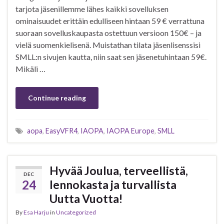
tarjota jäsenillemme lähes kaikki sovelluksen
ominaisuudet erittäin edulliseen hintaan 59 € verrattuna
suoraan sovelluskaupasta ostettuun versioon 150€ – ja
vielä suomenkielisenä. Muistathan tilata jäsenlisenssisi
SMLL:n sivujen kautta, niin saat sen jäsenetuhintaan 59€.
Mikäli …
Continue reading
aopa
,
EasyVFR4
,
IAOPA
,
IAOPA Europe
,
SMLL
Hyvää Joulua, terveellistä,
DEC
24
lennokasta ja turvallista
Uutta Vuotta!
By
Esa Harju
in
Uncategorized