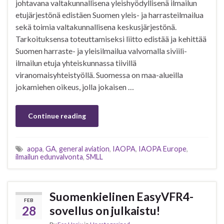
johtavana valtakunnallisena yleishyödyllisenä ilmailun
etujärjestönä edistäen Suomen yleis- ja harrasteilmailua
sekä toimia valtakunnallisena keskusjärjestönä.
Tarkoituksensa toteuttamiseksi liitto edistää ja kehittää
Suomen harraste- ja yleisilmailua valvomalla siviili-
ilmailun etuja yhteiskunnassa tiivillä
viranomaisyhteistyöllä. Suomessa on maa-alueilla
jokamiehen oikeus, jolla jokaisen …
Continue reading
aopa
,
GA
,
general aviation
,
IAOPA
,
IAOPA Europe
,
ilmailun edunvalvonta
,
SMLL
Suomenkielinen EasyVFR4-
FEB
28
sovellus on julkaistu!