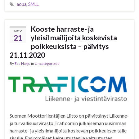
aopa
,
SMLL
Kooste harraste- ja
NOV
21
yleisilmailijoita koskevista
poikkeuksista – päivitys
21.11.2020
By
Esa Harju
in
Uncategorized
Suomen Moottorilentäjien Liitto on päivittänyt Liikenne-
ja turvallisuusvirasto Traficomin julkaiseman uusimman
harraste- ja yleisilmailijoita koskevan poikkeuksen tälle
sivulle. Ensimmäiset kelpuutusten ja valtuutusten