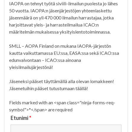
IAOPA on tehnyt työtä siviili-ilmailun puolesta jo lähes
50 vuotta. IAOPA:n jäsenjärjestöjen yhteenlaskettu
jäsenmäärä on yli 470 000 ilmailun harrastajaa, jotka
harjoittavat yleis- ja harrasteilmailua ICAO:n
määritelmän mukaisessa yksityislentotoiminnassa.
SMLL – AOPA Finland on mukana IAOPA-järjestön
kautta vaikuttamassa EU:ssa, EASA:ssa sekä ICAO:ssa
edunvalvontaan – ICAO:ssa ainoana
yleisilmailujärjestönä!
Jäseneksi pääset täyttämällä alla olevan lomakkeen!
Jäsenetuihin pääset tutustumaan täällä!
Fields marked with an <span class="ninja-forms-req-
symbol">*</span> are required
Etunimi
*