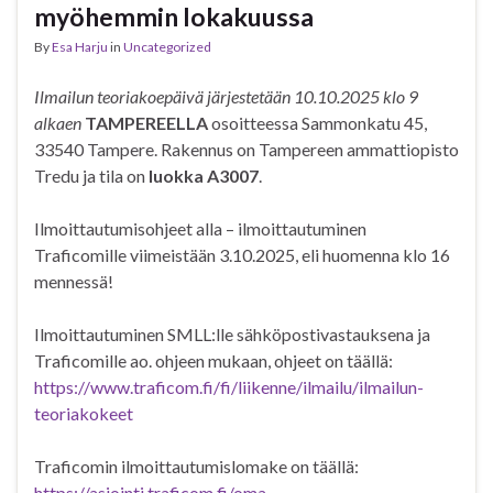
myöhemmin lokakuussa
By
Esa Harju
in
Uncategorized
Ilmailun teoriakoepäivä järjestetään 10.10.2025 klo 9
alkaen
TAMPEREELLA
osoitteessa Sammonkatu 45,
33540 Tampere. Rakennus on Tampereen ammattiopisto
Tredu ja tila on
luokka A3007
.
Ilmoittautumisohjeet alla – ilmoittautuminen
Traficomille viimeistään 3.10.2025, eli huomenna klo 16
mennessä!
Ilmoittautuminen SMLL:lle sähköpostivastauksena ja
Traficomille ao. ohjeen mukaan, ohjeet on täällä:
https://www.traficom.fi/fi/liikenne/ilmailu/ilmailun-
teoriakokeet
Traficomin ilmoittautumislomake on täällä:
https://asiointi.traficom.fi/oma-