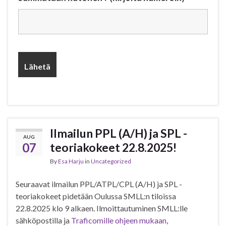
Ilmailun PPL (A/H) ja SPL -
AUG
07
teoriakokeet 22.8.2025!
By
Esa Harju
in
Uncategorized
Seuraavat ilmailun PPL/ATPL/CPL (A/H) ja SPL -
teoriakokeet pidetään Oulussa SMLL:n tiloissa
22.8.2025 klo 9 alkaen. Ilmoittautuminen SMLL:lle
sähköpostilla ja
Traficomille ohjeen mukaan
,