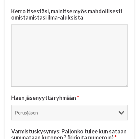
Kerro itsestäsi, mainitse myös mahdollisesti
omistamistasi ilma-aluksista
Haen jäsenyyttä ryhmään
*
Varmistuskysymys: Paljonko tulee kun sataan
summataan kutonen ? (kirjoita numeroin)
*