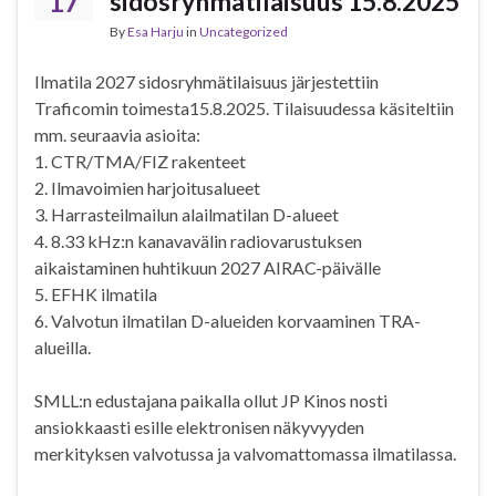
17
sidosryhmätilaisuus 15.8.2025
By
Esa Harju
in
Uncategorized
Ilmatila 2027 sidosryhmätilaisuus järjestettiin
Traficomin toimesta15.8.2025. Tilaisuudessa käsiteltiin
mm. seuraavia asioita:
1. CTR/TMA/FIZ rakenteet
2. Ilmavoimien harjoitusalueet
3. Harrasteilmailun alailmatilan D-alueet
4. 8.33 kHz:n kanavavälin radiovarustuksen
aikaistaminen huhtikuun 2027 AIRAC-päivälle
5. EFHK ilmatila
6. Valvotun ilmatilan D-alueiden korvaaminen TRA-
alueilla.
SMLL:n edustajana paikalla ollut JP Kinos nosti
ansiokkaasti esille elektronisen näkyvyyden
merkityksen valvotussa ja valvomattomassa ilmatilassa.