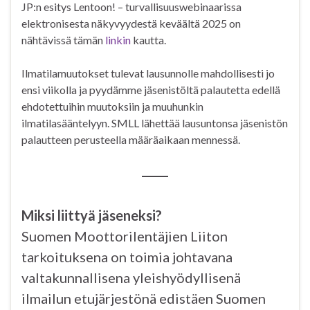
JP:n esitys Len­toon! – tur­val­li­suus­we­bi­naa­rissa
elektronisesta näkyvyydestä keväältä 2025 on
nähtävissä tämän
linkin
kautta.
Ilmatilamuutokset tulevat lausunnolle mahdollisesti jo
ensi viikolla ja pyydämme jäsenistöltä palautetta edellä
ehdotettuihin muutoksiin ja muuhunkin
ilmatilasääntelyyn. SMLL lähettää lausuntonsa jäsenistön
palautteen perusteella määräaikaan mennessä.
Miksi liittyä jäseneksi?
Suomen Moottorilentäjien Liiton
tarkoituksena on toimia johtavana
valtakunnallisena yleishyödyllisenä
ilmailun etujärjestönä edistäen Suomen