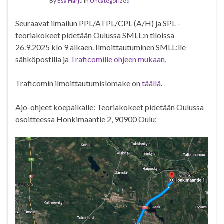
By
Esa Harju
in
Uncategorized
Seuraavat ilmailun PPL/ATPL/CPL (A/H) ja SPL -
teoriakokeet pidetään Oulussa SMLL:n tiloissa
26.9.2025 klo 9 alkaen. Ilmoittautuminen SMLL:lle
sähköpostilla ja
Traficomille ohjeen mukaan
,
Traficomin ilmoittautumislomake on
täällä
.
Ajo-ohjeet koepaikalle: Teoriakokeet pidetään Oulussa
osoitteessa Honkimaantie 2, 90900 Oulu;