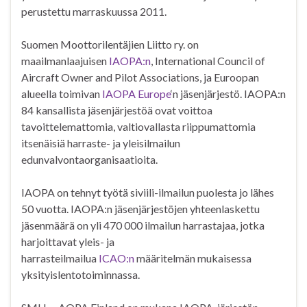
perustettu marraskuussa 2011.
Suomen Moottorilentäjien Liitto ry. on
maailmanlaajuisen
IAOPA:n
, International Council of
Aircraft Owner and Pilot Associations, ja Euroopan
alueella toimivan
IAOPA Europe
‘n jäsenjärjestö. IAOPA:n
84 kansallista jäsenjärjestöä ovat voittoa
tavoittelemattomia, valtiovallasta riippumattomia
itsenäisiä harraste- ja yleisilmailun
edunvalvontaorganisaatioita.
IAOPA on tehnyt työtä siviili-ilmailun puolesta jo lähes
50 vuotta. IAOPA:n jäsenjärjestöjen yhteenlaskettu
jäsenmäärä on yli 470 000 ilmailun harrastajaa, jotka
harjoittavat yleis- ja
harrasteilmailua
ICAO:n
määritelmän mukaisessa
yksityislentotoiminnassa.