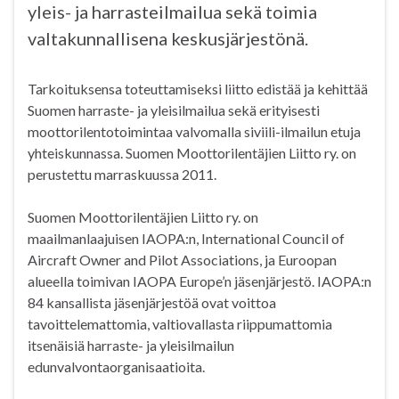
yleis- ja harrasteilmailua sekä toimia
valtakunnallisena keskusjärjestönä.
Tarkoituksensa toteuttamiseksi liitto edistää ja kehittää
Suomen harraste- ja yleisilmailua sekä erityisesti
moottorilentotoimintaa valvomalla siviili-ilmailun etuja
yhteiskunnassa. Suomen Moottorilentäjien Liitto ry. on
perustettu marraskuussa 2011.
Suomen Moottorilentäjien Liitto ry. on
maailmanlaajuisen IAOPA:n, International Council of
Aircraft Owner and Pilot Associations, ja Euroopan
alueella toimivan IAOPA Europe’n jäsenjärjestö. IAOPA:n
84 kansallista jäsenjärjestöä ovat voittoa
tavoittelemattomia, valtiovallasta riippumattomia
itsenäisiä harraste- ja yleisilmailun
edunvalvontaorganisaatioita.