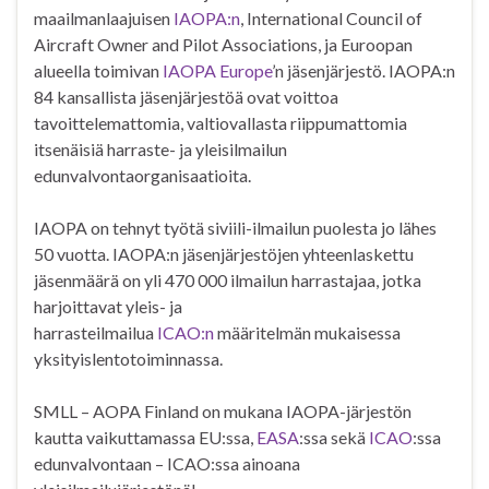
maailmanlaajuisen
IAOPA:n
, International Council of
Aircraft Owner and Pilot Associations, ja Euroopan
alueella toimivan
IAOPA Europe
’n jäsenjärjestö. IAOPA:n
84 kansallista jäsenjärjestöä ovat voittoa
tavoittelemattomia, valtiovallasta riippumattomia
itsenäisiä harraste- ja yleisilmailun
edunvalvontaorganisaatioita.
IAOPA on tehnyt työtä siviili-ilmailun puolesta jo lähes
50 vuotta. IAOPA:n jäsenjärjestöjen yhteenlaskettu
jäsenmäärä on yli 470 000 ilmailun harrastajaa, jotka
harjoittavat yleis- ja
harrasteilmailua
ICAO:n
määritelmän mukaisessa
yksityislentotoiminnassa.
SMLL – AOPA Finland on mukana IAOPA-järjestön
kautta vaikuttamassa EU:ssa,
EASA
:ssa sekä
ICAO
:ssa
edunvalvontaan – ICAO:ssa ainoana