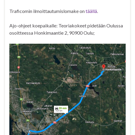
Traficomin ilmoittautumislomake on
täällä
.
Ajo-ohjeet koepaikalle: Teoriakokeet pidetään Oulussa
osoitteessa Honkimaantie 2, 90900 Oulu;