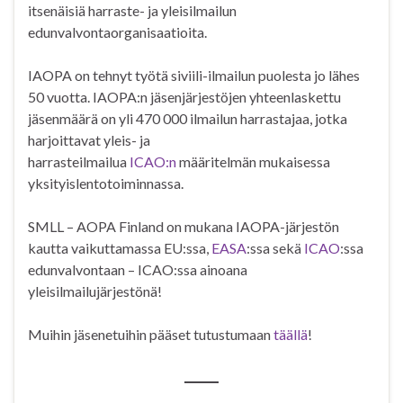
itsenäisiä harraste- ja yleisilmailun
edunvalvontaorganisaatioita.
IAOPA on tehnyt työtä siviili-ilmailun puolesta jo lähes
50 vuotta. IAOPA:n jäsenjärjestöjen yhteenlaskettu
jäsenmäärä on yli 470 000 ilmailun harrastajaa, jotka
harjoittavat yleis- ja
harrasteilmailua
ICAO:n
määritelmän mukaisessa
yksityislentotoiminnassa.
SMLL – AOPA Finland on mukana IAOPA-järjestön
kautta vaikuttamassa EU:ssa,
EASA
:ssa sekä
ICAO
:ssa
edunvalvontaan – ICAO:ssa ainoana
yleisilmailujärjestönä!
Muihin jäsenetuihin pääset tutustumaan
täällä
!