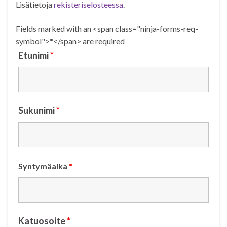
Lisätietoja
rekisteriselosteessa
.
Fields marked with an <span class="ninja-forms-req-
symbol">*</span> are required
Etunimi
*
Sukunimi
*
Syntymäaika
*
Katuosoite
*