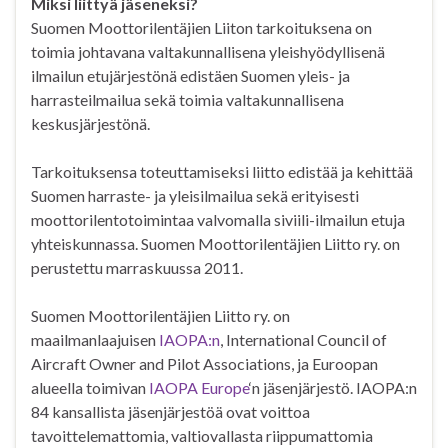
Miksi liittyä jäseneksi?
Suomen Moottorilentäjien Liiton tarkoituksena on
toimia johtavana valtakunnallisena yleishyödyllisenä
ilmailun etujärjestönä edistäen Suomen yleis- ja
harrasteilmailua sekä toimia valtakunnallisena
keskusjärjestönä.
Tarkoituksensa toteuttamiseksi liitto edistää ja kehittää
Suomen harraste- ja yleisilmailua sekä erityisesti
moottorilentotoimintaa valvomalla siviili-ilmailun etuja
yhteiskunnassa. Suomen Moottorilentäjien Liitto ry. on
perustettu marraskuussa 2011.
Suomen Moottorilentäjien Liitto ry. on
maailmanlaajuisen
IAOPA:n
, International Council of
Aircraft Owner and Pilot Associations, ja Euroopan
alueella toimivan
IAOPA Europe
‘n jäsenjärjestö. IAOPA:n
84 kansallista jäsenjärjestöä ovat voittoa
tavoittelemattomia, valtiovallasta riippumattomia