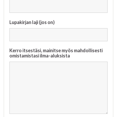
Lupakirjan laji (jos on)
Kerro itsestäsi, mainitse myös mahdollisesti
omistamistasi ilma-aluksista