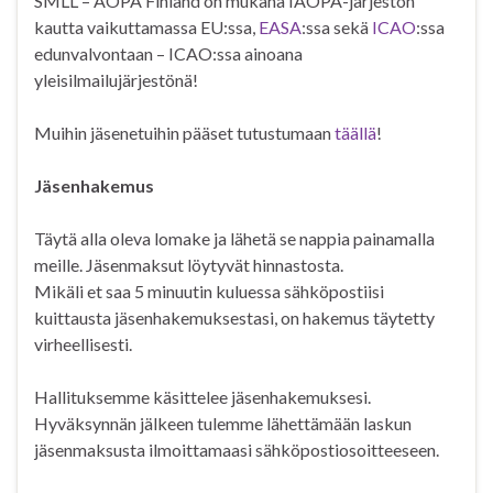
SMLL – AOPA Finland on mukana IAOPA-järjestön
kautta vaikuttamassa EU:ssa,
EASA
:ssa sekä
ICAO
:ssa
edunvalvontaan – ICAO:ssa ainoana
yleisilmailujärjestönä!
Muihin jäsenetuihin pääset tutustumaan
täällä
!
Jäsenhakemus
Täytä alla oleva lomake ja lähetä se nappia painamalla
meille. Jäsenmaksut löytyvät hinnastosta.
Mikäli et saa 5 minuutin kuluessa sähköpostiisi
kuittausta jäsenhakemuksestasi, on hakemus täytetty
virheellisesti.
Hallituksemme käsittelee jäsenhakemuksesi.
Hyväksynnän jälkeen tulemme lähettämään laskun
jäsenmaksusta ilmoittamaasi sähköpostiosoitteeseen.