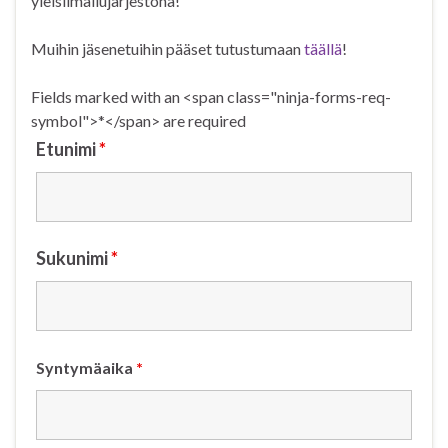
yleisilmailujärjestönä!
Muihin jäsenetuihin pääset tutustumaan
täällä
!
Fields marked with an <span class="ninja-forms-req-
symbol">*</span> are required
Etunimi
*
Sukunimi
*
Syntymäaika
*