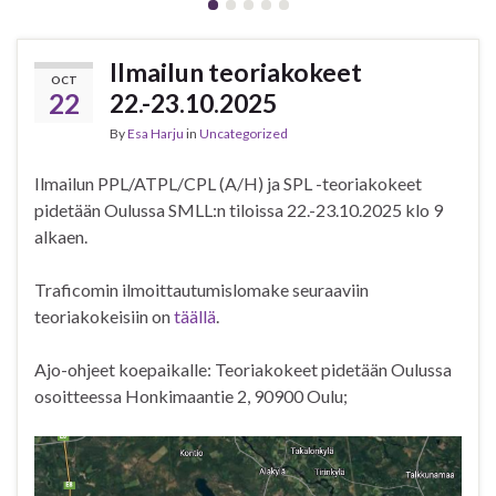
Ilmailun teoriakokeet
OCT
22
22.-23.10.2025
By
Esa Harju
in
Uncategorized
Ilmailun PPL/ATPL/CPL (A/H) ja SPL -teoriakokeet
pidetään Oulussa SMLL:n tiloissa 22.-23.10.2025 klo 9
alkaen.
Traficomin ilmoittautumislomake seuraaviin
teoriakokeisiin on
täällä
.
Ajo-ohjeet koepaikalle: Teoriakokeet pidetään Oulussa
osoitteessa Honkimaantie 2, 90900 Oulu;