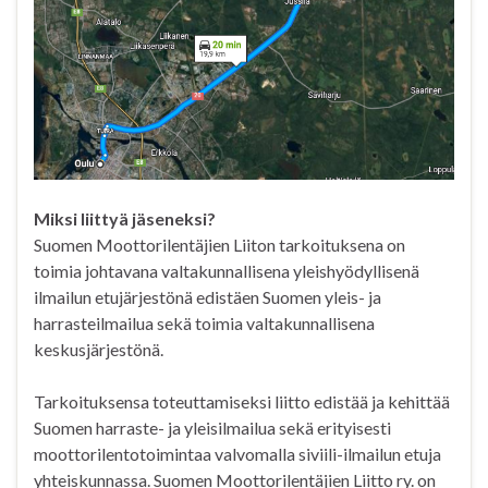
Miksi liittyä jäseneksi?
Suomen Moottorilentäjien Liiton tarkoituksena on
toimia johtavana valtakunnallisena yleishyödyllisenä
ilmailun etujärjestönä edistäen Suomen yleis- ja
harrasteilmailua sekä toimia valtakunnallisena
keskusjärjestönä.
Tarkoituksensa toteuttamiseksi liitto edistää ja kehittää
Suomen harraste- ja yleisilmailua sekä erityisesti
moottorilentotoimintaa valvomalla siviili-ilmailun etuja
yhteiskunnassa. Suomen Moottorilentäjien Liitto ry. on