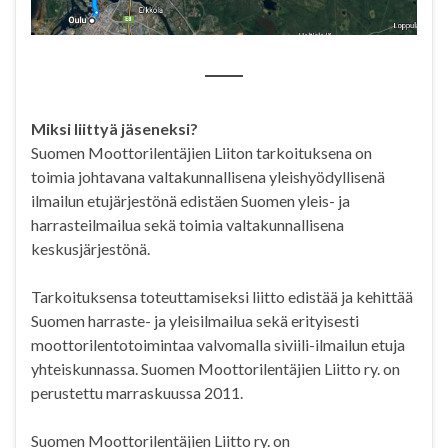
Miksi liittyä jäseneksi?
Suomen Moottorilentäjien Liiton tarkoituksena on
toimia johtavana valtakunnallisena yleishyödyllisenä
ilmailun etujärjestönä edistäen Suomen yleis- ja
harrasteilmailua sekä toimia valtakunnallisena
keskusjärjestönä.
Tarkoituksensa toteuttamiseksi liitto edistää ja kehittää
Suomen harraste- ja yleisilmailua sekä erityisesti
moottorilentotoimintaa valvomalla siviili-ilmailun etuja
yhteiskunnassa. Suomen Moottorilentäjien Liitto ry. on
perustettu marraskuussa 2011.
Suomen Moottorilentäjien Liitto ry. on