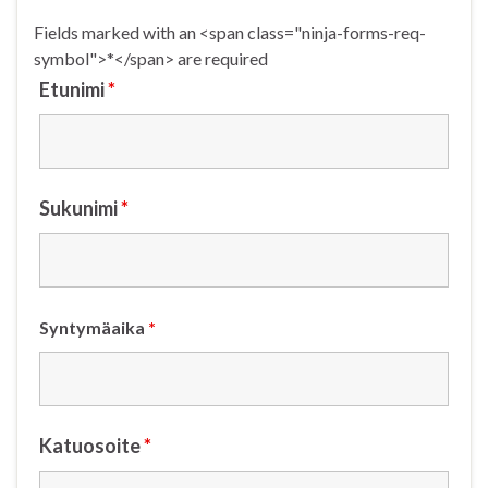
Fields marked with an <span class="ninja-forms-req-
symbol">*</span> are required
Etunimi
*
Sukunimi
*
Syntymäaika
*
Katuosoite
*