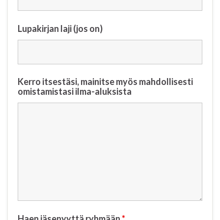
Lupakirjan laji (jos on)
Kerro itsestäsi, mainitse myös mahdollisesti
omistamistasi ilma-aluksista
Haen jäsenyyttä ryhmään
*