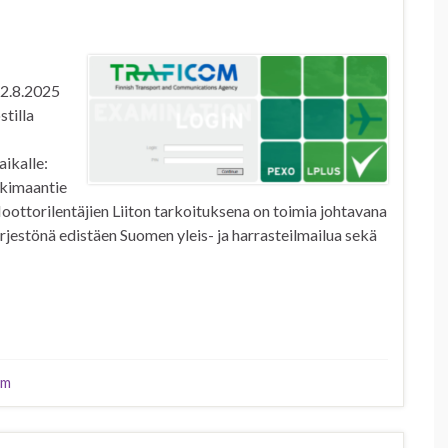
22.8.2025
tilla
ikalle:
nkimaantie
oottorilentäjien Liiton tarkoituksena on toimia johtavana
ärjestönä edistäen Suomen yleis- ja harrasteilmailua sekä
om