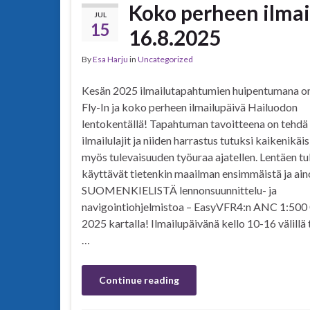
Koko perheen ilmai
JUL
15
16.8.2025
By
Esa Harju
in
Uncategorized
Kesän 2025 ilmailutapahtumien huipentumana o
Fly-In ja koko perheen ilmailupäivä Hailuodon
lentokentällä! Tapahtuman tavoitteena on tehdä 
ilmailulajit ja niiden harrastus tutuksi kaikenikäis
myös tulevaisuuden työuraa ajatellen. Lentäen tu
käyttävät tietenkin maailman ensimmäistä ja ai
SUOMENKIELISTÄ lennonsuunnittelu- ja
navigointiohjelmistoa – EasyVFR4:n ANC 1:500
2025 kartalla! Ilmailupäivänä kello 10-16 välillä
…
Continue reading