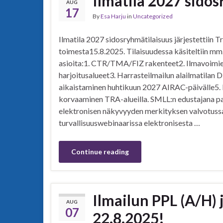
Ilmatila 2027 sido
AUG
17
By
Esa Harju
in
Uncategorized
Ilmatila 2027 sidosryhmätilaisuus järjestettiin T
toimesta15.8.2025. Tilaisuudessa käsiteltiin mm
asioita:1. CTR/TMA/FIZ rakenteet2. Ilmavoimi
harjoitusalueet3. Harrasteilmailun alailmatilan 
aikaistaminen huhtikuun 2027 AIRAC-päivälle5. 
korvaaminen TRA-alueilla. SMLL:n edustajana paik
elektronisen näkyvyyden merkityksen valvotussa 
tur­val­li­suus­we­bi­naa­rissa elektronisesta …
Continue reading
Ilmailun PPL (A/H) 
AUG
07
22.8.2025!