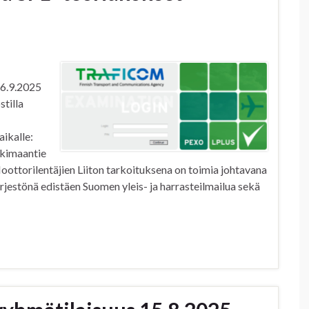
26.9.2025
tilla
ikalle:
nkimaantie
oottorilentäjien Liiton tarkoituksena on toimia johtavana
ärjestönä edistäen Suomen yleis- ja harrasteilmailua sekä