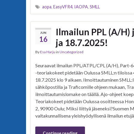
aopa
,
EasyVFR4
,
IAOPA
,
SMLL
Ilmailun PPL (A/H) 
JUN
16
ja 18.7.2025!
By
Esa Harju
in
Uncategorized
Seuraavat ilmailun PPL/ATPL/CPL (A/H), Part-66
-teoriakokeet pidetään Oulussa SMLL:n tiloissa 
18.7.2025 klo 9 alkaen. Ilmoittautuminen SMLL:l
sähköpostilla ja Traficomille ohjeen mukaan, Tr
ilmoittautumislomake on täällä. Ajo-ohjeet koepa
Teoriakokeet pidetään Oulussa osoitteessa Ho
2, 90900 Oulu; Miksi liittyä jäseneksi?Suomen M
valtakunnallisena yleishyödyllisenä ilmailun etu
Continue reading