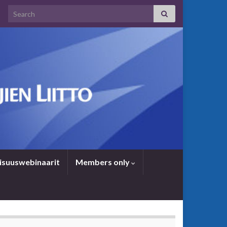
Search for:
i­suus­we­bi­naa­rit
Members only