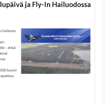
lupäivä ja Fly-In Hailuodossa
n Hailuoto
eri
ille – ehkä
levat
noaa
 000 Suomi
 tapahtuu