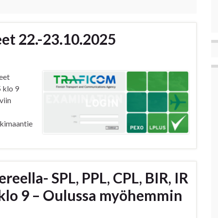
eet 22.-23.10.2025
eet
 klo 9
viin
nkimaantie
eella- SPL, PPL, CPL, BIR, IR
 klo 9 – Oulussa myöhemmin