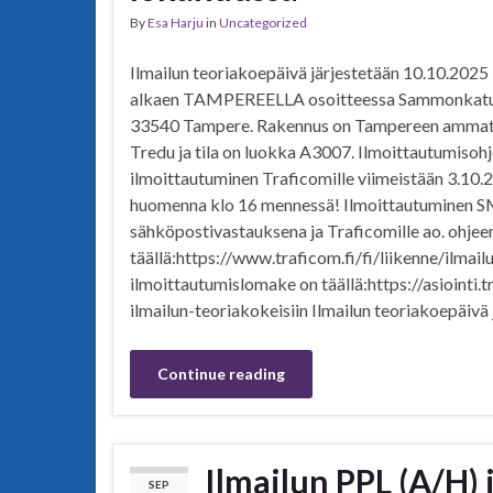
By
Esa Harju
in
Uncategorized
Ilmailun teoriakoepäivä järjestetään 10.10.2025 
alkaen TAMPEREELLA osoitteessa Sammonkatu
33540 Tampere. Rakennus on Tampereen ammat
Tredu ja tila on luokka A3007. Ilmoittautumisohje
ilmoittautuminen Traficomille viimeistään 3.10.2
huomenna klo 16 mennessä! Ilmoittautuminen S
sähköpostivastauksena ja Traficomille ao. ohjee
täällä:https://www.traficom.fi/fi/liikenne/ilmai
ilmoittautumislomake on täällä:https://asiointi.
ilmailun-teoriakokeisiin Ilmailun teoriakoepäiv
Continue reading
Ilmailun PPL (A/H) 
SEP