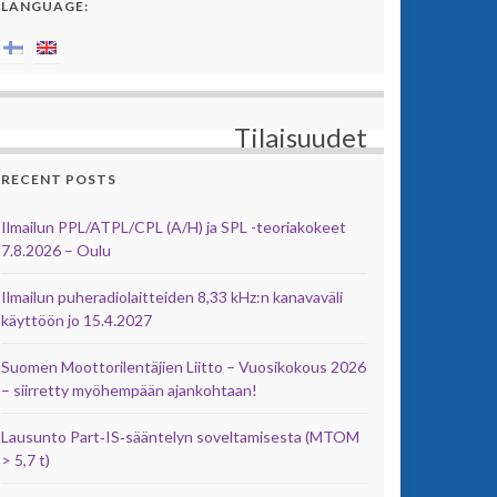
LANGUAGE:
Tilaisuudet
RECENT POSTS
Ilmailun PPL/ATPL/CPL (A/H) ja SPL -teoriakokeet
7.8.2026 – Oulu
Ilmailun puheradiolaitteiden 8,33 kHz:n kanavaväli
käyttöön jo 15.4.2027
Suomen Moottorilentäjien Liitto – Vuosikokous 2026
– siirretty myöhempään ajankohtaan!
Lausunto Part‑IS‑sääntelyn soveltamisesta (MTOM
> 5,7 t)