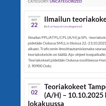
CATEGORY:
UNCATEGORIZED
Ilmailun teoriakok
OCT
22
By
Esa Harju
in
Uncategorized
Ilmailun PPL/ATPL/CPL (A/H) ja SPL -teoriakok
pidetään Oulussa SMLL:n tiloissa 22.-23.10.2025
alkaen. Traficomin ilmoittautumislomake seuraa
teoriakokeisiin on täällä. Ajo-ohjeet koepaikalle:
Teoriakokeet pidetään Oulussa osoitteessa Ho
2, 90900 Oulu;
Teoriakokeet Tamper
OCT
02
(A/H) – 10.10.2025
lokakuussa