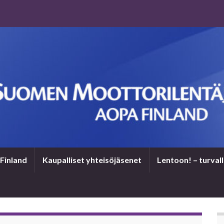
Finland
Kaupalliset yhteisöjäsenet
Len­toon! – tur­val­l