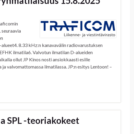
sryhmätilaisuus 15.8.2025
raficomin
. seuraavia
en
D-alueet4. 8.33 kHz:n kanavavälin radiovarustuksen
EFHK ilmatila6. Valvotun ilmatilan D-alueiden
alla ollut JP Kinos nosti ansiokkaasti esille
ja valvomattomassa ilmatilassa. JP:n esitys Len­toon! –
ja SPL -teoriakokeet