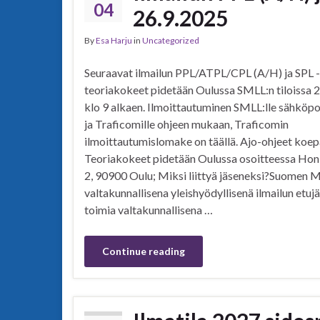
04
26.9.2025
By
Esa Harju
in
Uncategorized
Seuraavat ilmailun PPL/ATPL/CPL (A/H) ja SPL -
teoriakokeet pidetään Oulussa SMLL:n tiloissa 
klo 9 alkaen. Ilmoittautuminen SMLL:lle sähköpos
ja Traficomille ohjeen mukaan, Traficomin
ilmoittautumislomake on täällä. Ajo-ohjeet koepa
Teoriakokeet pidetään Oulussa osoitteessa Ho
2, 90900 Oulu; Miksi liittyä jäseneksi?Suomen M
valtakunnallisena yleishyödyllisenä ilmailun etuj
toimia valtakunnallisena …
Continue reading