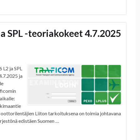
ja SPL -teoriakokeet 4.7.2025
 L2 ja SPL
4.7.2025 ja
le
aficomin
ikalle:
nkimaantie
oottorilentäjien Liiton tarkoituksena on toimia johtavana
järjestönä edistäen Suomen …