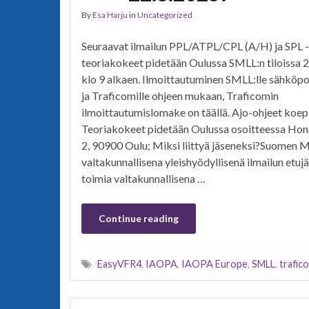
By
Esa Harju
in
Uncategorized
Seuraavat ilmailun PPL/ATPL/CPL (A/H) ja SPL -
teoriakokeet pidetään Oulussa SMLL:n tiloissa 
klo 9 alkaen. Ilmoittautuminen SMLL:lle sähköpos
ja Traficomille ohjeen mukaan, Traficomin
ilmoittautumislomake on täällä. Ajo-ohjeet koepa
Teoriakokeet pidetään Oulussa osoitteessa Ho
2, 90900 Oulu; Miksi liittyä jäseneksi?Suomen M
valtakunnallisena yleishyödyllisenä ilmailun etuj
toimia valtakunnallisena …
Continue reading
EasyVFR4
,
IAOPA
,
IAOPA Europe
,
SMLL
,
trafic