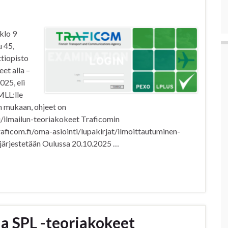
klo 9
 45,
tiopisto
et alla –
025, eli
MLL:lle
n mukaan, ohjeet on
lu/ilmailun-teoriakokeet Traficomin
traficom.fi/oma-asiointi/lupakirjat/ilmoittautuminen-
ä järjestetään Oulussa 20.10.2025 …
ja SPL -teoriakokeet