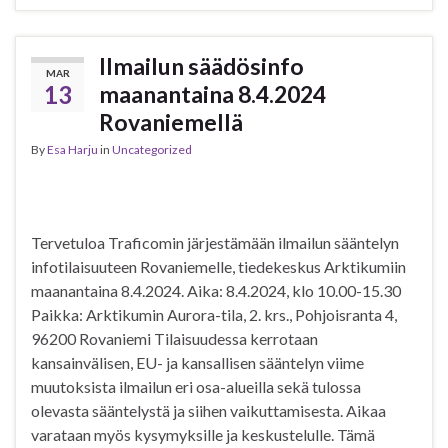
Ilmailun säädösinfo
MAR
13
maanantaina 8.4.2024
Rovaniemellä
By
Esa Harju
in
Uncategorized
Tervetuloa Traficomin järjestämään ilmailun sääntelyn
infotilaisuuteen Rovaniemelle, tiedekeskus Arktikumiin
maanantaina 8.4.2024. Aika: 8.4.2024, klo 10.00-15.30
Paikka: Arktikumin Aurora-tila, 2. krs., Pohjoisranta 4,
96200 Rovaniemi Tilaisuudessa kerrotaan
kansainvälisen, EU- ja kansallisen sääntelyn viime
muutoksista ilmailun eri osa-alueilla sekä tulossa
olevasta sääntelystä ja siihen vaikuttamisesta. Aikaa
varataan myös kysymyksille ja keskustelulle. Tämä