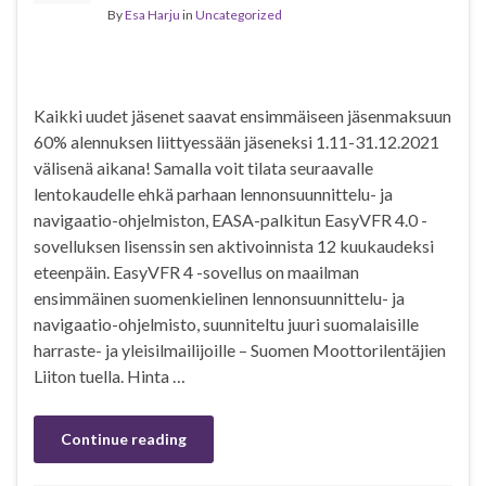
By
Esa Harju
in
Uncategorized
Kaikki uudet jäsenet saavat ensimmäiseen jäsenmaksuun
60% alennuksen liittyessään jäseneksi 1.11-31.12.2021
välisenä aikana! Samalla voit tilata seuraavalle
lentokaudelle ehkä parhaan lennonsuunnittelu- ja
navigaatio-ohjelmiston, EASA-palkitun EasyVFR 4.0 -
sovelluksen lisenssin sen aktivoinnista 12 kuukaudeksi
eteenpäin. EasyVFR 4 -sovellus on maailman
ensimmäinen suomenkielinen lennonsuunnittelu- ja
navigaatio-ohjelmisto, suunniteltu juuri suomalaisille
harraste- ja yleisilmailijoille – Suomen Moottorilentäjien
Liiton tuella. Hinta …
Continue reading