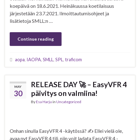
koepäivä on 18.6.2021. Heinäkuussa koetilaisuus
järjestetään 23.7.2021. Ilmoittautumisohjeet ja
lisätietoja SMLL:n …
Continue reading
aopa
,
IAOPA
,
SMLL
,
SPL
,
traficom
RELEASE DAY 🚀 – EasyVFR 4
MAY
30
päivitys on valmiina!
By
Esa Harju
in
Uncategorized
Onhan sinulla EasyVFR 4 -käytössä? ✍️ Ellei vielä ole,
avaa nyt EasyVFR 4 tili, niin voit ladata EasyVFR 4 -