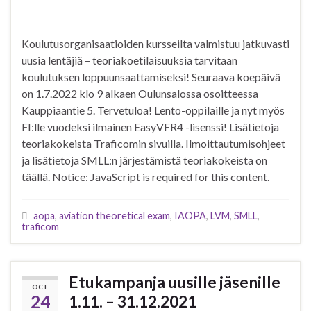
Koulutusorganisaatioiden kursseilta valmistuu jatkuvasti
uusia lentäjiä – teoriakoetilaisuuksia tarvitaan
koulutuksen loppuunsaattamiseksi! Seuraava koepäivä
on 1.7.2022 klo 9 alkaen Oulunsalossa osoitteessa
Kauppiaantie 5. Tervetuloa! Lento-oppilaille ja nyt myös
FI:lle vuodeksi ilmainen EasyVFR4 -lisenssi! Lisätietoja
teoriakokeista Traficomin sivuilla. Ilmoittautumisohjeet
ja lisätietoja SMLL:n järjestämistä teoriakokeista on
täällä. Notice: JavaScript is required for this content.
aopa
,
aviation theoretical exam
,
IAOPA
,
LVM
,
SMLL
,
traficom
Etukampanja uusille jäsenille
OCT
24
1.11. – 31.12.2021