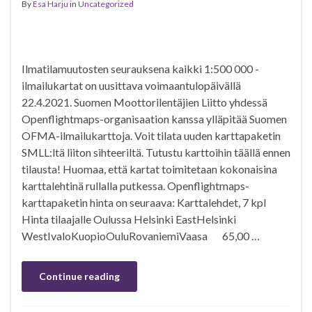
By
Esa Harju
in
Uncategorized
Ilmatilamuutosten seurauksena kaikki 1:500 000 -
ilmailukartat on uusittava voimaantulopäivällä
22.4.2021. Suomen Moottorilentäjien Liitto yhdessä
Openflightmaps-organisaation kanssa ylläpitää Suomen
OFMA-ilmailukarttoja. Voit tilata uuden karttapaketin
SMLL:ltä liiton sihteeriltä. Tutustu karttoihin täällä ennen
tilausta! Huomaa, että kartat toimitetaan kokonaisina
karttalehtinä rullalla putkessa. Openflightmaps-
karttapaketin hinta on seuraava: Karttalehdet, 7 kpl
Hinta tilaajalle Oulussa Helsinki EastHelsinki
WestIvaloKuopioOuluRovaniemiVaasa 65,00 …
Continue reading