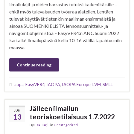
ilmailulajit ja niiden harrastus tutuksi kaikenikäisille –
ehkä myös tulevaisuuden työuraa ajatellen. Lentäen
tulevat käyttävät tietenkin maailman ensimmäistä ja
ainoaa SUOMENKIELISTÄ lennonsuunnittelu- ja
navigointiohjelmistoa – EasyVFR4:n ANC Suomi 2022
kartalla! Ilmailupäivänä kello 10-16 välillä tapahtuu niin
maassa …
Continue reading
aopa
,
EasyVFR4
,
IAOPA
,
IAOPA Europe
,
LVM
,
SMLL
Jälleen ilmailun
JUN
13
teoriakoetilaisuus 1.7.2022
By
Esa Harju
in
Uncategorized