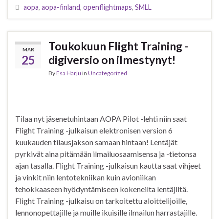
aopa
,
aopa-finland
,
openflightmaps
,
SMLL
Toukokuun Flight Training -
MAR
25
digiversio on ilmestynyt!
By
Esa Harju
in
Uncategorized
Tilaa nyt jäsenetuhintaan AOPA Pilot -lehti niin saat
Flight Training -julkaisun elektronisen version 6
kuukauden tilausjakson samaan hintaan! Lentäjät
pyrkivät aina pitämään ilmailuosaamisensa ja -tietonsa
ajan tasalla. Flight Training -julkaisun kautta saat vihjeet
ja vinkit niin lentotekniikan kuin avioniikan
tehokkaaseen hyödyntämiseen kokeneilta lentäjiltä.
Flight Training -julkaisu on tarkoitettu aloittelijoille,
lennonopettajille ja muille ikuisille ilmailun harrastajille.