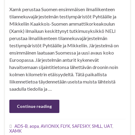
Xamk perustaa Suomen ensimmäisen ilmaliikenteen
tilannekuvajärjestelmän testiympäristöt Pyhtäälle ja
Mikkeliin Kaakkois-Suomen ammattikorkeakoulun
(Xamk) ilmailuun keskittynyt tutkimusyksikkö NELI
perustaa ilmaliikenteen tilannekuvajärjestelmän
testiympäristöt Pyhtäälle ja Mikkeliin. Järjestelmä on
ensimmäinen laatuaan Suomessa ja uusi avaus koko
Euroopassa. Järjestelmän anturit kykenevät
havaitsemaan sijaintitietonsa lähettävän droonin noin
kolmen kilometrin etäisyydeltä. Tätä paikallista
liikennetietoa täydennetään useista muista lähteistä
saadulla tiedolla ja …
Continue reading
ADS-B
,
aopa
,
AVIONIX
,
FLYK
,
SAFESKY
,
SMLL
,
UAT
,
XAMK