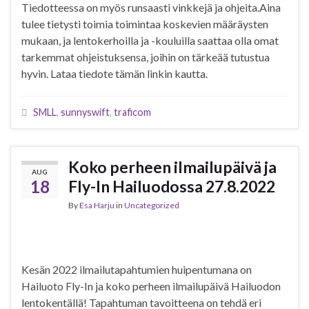
Tiedotteessa on myös runsaasti vinkkejä ja ohjeita.Aina
tulee tietysti toimia toimintaa koskevien määräysten
mukaan, ja lentokerhoilla ja -kouluilla saattaa olla omat
tarkemmat ohjeistuksensa, joihin on tärkeää tutustua
hyvin. Lataa tiedote tämän linkin kautta.
SMLL
,
sunnyswift
,
traficom
Koko perheen ilmailupäivä ja
AUG
18
Fly-In Hailuodossa 27.8.2022
By
Esa Harju
in
Uncategorized
Kesän 2022 ilmailutapahtumien huipentumana on
Hailuoto Fly-In ja koko perheen ilmailupäivä Hailuodon
lentokentällä! Tapahtuman tavoitteena on tehdä eri