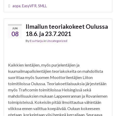
aopa
,
EasyVFR
,
SMLL
Ilmailun teoriakokeet Oulussa
JUN
08
18.6. ja 23.7.2021
By
Esa Harju
in
Uncategorized
Kaikkien lentäjien, myös purjelentäjien ja
kuumailmapallolentäjien teoriakokeita on mahdollista
suorittaa myös Suomen Moottorilentäjien Liiton
toimitiloissa Oulussa. Teoriakoetilaisuuksia järjestetään
myös Traficomin toimitiloissa Helsingissä sekä
mahdollisuuksien mukaan Lappeenrannan ja Rovaniemen
toimipisteissä. Kokeisiin pitää ilmoittautua vähintään
viikkoa ennen valittua koepäivää. Ouluun kokeeseen
otetaan korkeintaan viisi henkeä kerrallaan, Seuraava