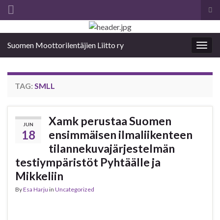
Tog
sea
Search for:
for
Suomen Moottorilentäjien Liitto ry
Togg
navig
TAG:
SMLL
Xamk perustaa Suomen
JUN
18
ensimmäisen ilmaliikenteen
tilannekuvajärjestelmän
testiympäristöt Pyhtäälle ja
Mikkeliin
By
Esa Harju
in
Uncategorized