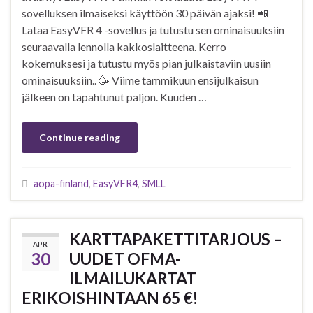
sovelluksen ilmaiseksi käyttöön 30 päivän ajaksi! 📲
Lataa EasyVFR 4 -sovellus ja tutustu sen ominaisuuksiin
seuraavalla lennolla kakkoslaitteena. Kerro
kokemuksesi ja tutustu myös pian julkaistaviin uusiin
ominaisuuksiin.. 🥳 Viime tammikuun ensijulkaisun
jälkeen on tapahtunut paljon. Kuuden …
Continue reading
aopa-finland
,
EasyVFR4
,
SMLL
KARTTAPAKETTITARJOUS –
APR
30
UUDET OFMA-
ILMAILUKARTAT
ERIKOISHINTAAN 65 €!