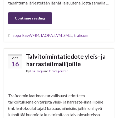
tapahtuma järjestetään läsnätilaisuutena, jotta samalla …
Continue reading
aopa
,
EasyVFR4
,
IAOPA
,
LVM
,
SMLL
,
traficom
Talvitoimintatiedote yleis- ja
OCT
16
harrasteilmailijoille
By
Esa Harju
in
Uncategorized
Traficomin laatiman turvallisuustiedotteen
tarkoituksena on tarjota yleis- ja harraste-ilmailijoille
(ml. lentokouluttajat) katsaus aiheisiin, joihin on hyvä
kiinnittää huomiota kun toimitaan talviolosuhteissa.