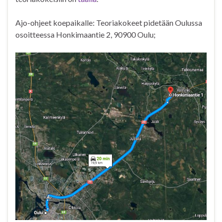
Ajo-ohjeet koepaikalle: Teoriakokeet pidetään Oulussa
osoitteessa Honkimaantie 2, 90900 Oulu;