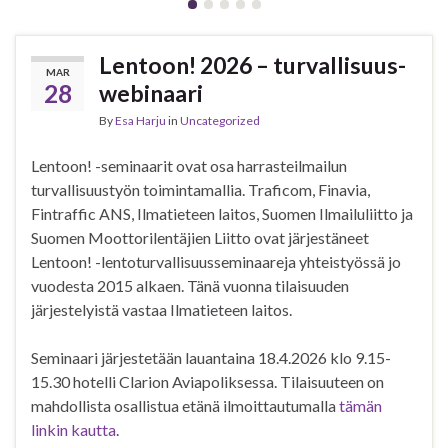
Len­toon! 2026 – tur­val­li­suus­
MAR
28
we­bi­naa­ri
By
Esa Harju
in
Uncategorized
Lentoon! -seminaarit ovat osa harrasteilmailun
turvallisuustyön toimintamallia. Traficom, Finavia,
Fintraffic ANS, Ilmatieteen laitos, Suomen Ilmailuliitto ja
Suomen Moottorilentäjien Liitto ovat järjestäneet
Lentoon! -lentoturvallisuusseminaareja yhteistyössä jo
vuodesta 2015 alkaen. Tänä vuonna tilaisuuden
järjestelyistä vastaa Ilmatieteen laitos.
Seminaari järjestetään lauantaina 18.4.2026 klo 9.15-
15.30 hotelli Clarion Aviapoliksessa. Tilaisuuteen on
mahdollista osallistua etänä ilmoittautumalla
tämän
linkin kautta
.