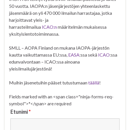
50 vuotta. IAOPA:n jäsenjärjestöjen yhteenlaskettu
jäsenmäärä on yli 470 000 ilmailun harrastajaa, jotka
harjoittavat yleis- ja
harrasteilmailua
ICAO:n
määritelmän mukaisessa
yksityislentotoiminnassa.
SMLL – AOPA Finland on mukana IAOPA-järjestön
kautta vaikuttamassa EU:ssa,
EASA
:ssa sekä
ICAO
:ssa
edunvalvontaan – ICAO:ssa ainoana
yleisilmailujärjestönä!
Muihin jäsenetuihin pääset tutustumaan
täällä
!
Fields marked with an <span class="ninja-forms-req-
symbol">*</span> are required
Etunimi
*