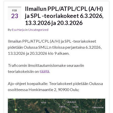
Ilmailun PPL/ATPL/CPL (A/H)
FEB
23
ja SPL -teoriakokeet 6.3.2026,
13.3.2026 ja 20.3.2026
By
Esa Harju
in
Uncategorized
Ilmailun PPL/ATPL/CPL (A/H) ja SPL -teoriakokeet
pidetään Oulussa SMLL:n tiloissa perjantaina 6.3.2026,
13.3.2026 ja 20.3.2026 klo 9 alkaen.
Traficomin ilmoittautumislomake seuraaviin
teoriakokeisiin on
täällä
.
Ajo-ohjeet koepaikalle: Teoriakokeet pidetään Oulussa
osoitteessa Honkimaantie 2, 90900 Oulu;