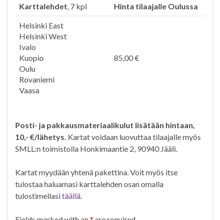
Karttalehdet
, 7 kpl
Hinta tilaajalle Oulussa
Helsinki East
Helsinki West
Ivalo
Kuopio
85,00 €
Oulu
Rovaniemi
Vaasa
Posti- ja pakkausmateriaalikulut lisätään hintaan,
10,- €/lähetys.
Kartat voidaan luovuttaa tilaajalle myös
SMLL:n toimistolla Honkimaantie 2, 90940 Jääli.
Kartat myydään yhtenä pakettina. Voit myös itse
tulostaa haluamasi karttalehden osan omalla
tulostimellasi
täällä
.
Fields marked with an
*
are required