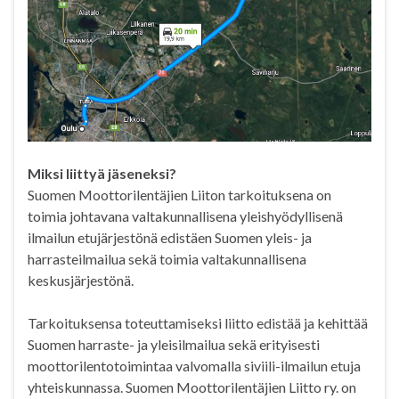
Miksi liittyä jäseneksi?
Suomen Moottorilentäjien Liiton tarkoituksena on
toimia johtavana valtakunnallisena yleishyödyllisenä
ilmailun etujärjestönä edistäen Suomen yleis- ja
harrasteilmailua sekä toimia valtakunnallisena
keskusjärjestönä.
Tarkoituksensa toteuttamiseksi liitto edistää ja kehittää
Suomen harraste- ja yleisilmailua sekä erityisesti
moottorilentotoimintaa valvomalla siviili-ilmailun etuja
yhteiskunnassa. Suomen Moottorilentäjien Liitto ry. on