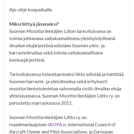
Ajo-ohje koepaikalle.
Miksi liittyä jäseneksi?
Suomen Moottorilentäjien Liiton tarkoituksena on
toimia johtavana valtakunnallisena yleishyödyllisenä
ilmailun etujärjestönä edistäen Suomen yleis- ja
harrasteilmailua sekä toimia valtakunnallisena
keskusjärjestönä.
Tarkoituksensa toteuttamiseksi liitto edistää ja kehittää
Suomen harraste- ja yleisilmailua sekä erityisesti
moottorilentotoimintaa valvomalla siviili-ilmailun etuja
yhteiskunnassa. Suomen Moottorilentäjien Liitto ry. on
perustettu marraskuussa 2011.
Suomen Moottorilentäjien Liitto ry. on
maailmanlaajuisen
IAOPA:n
, International Council of
Aircraft Owner and Pilot Associations, ja Euroopan