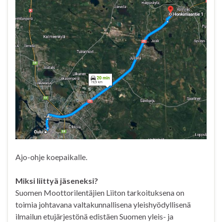
Ajo-ohje koepaikalle.
Miksi liittyä jäseneksi?
Suomen Moottorilentäjien Liiton tarkoituksena on
toimia johtavana valtakunnallisena yleishyödyllisenä
ilmailun etujärjestönä edistäen Suomen yleis- ja