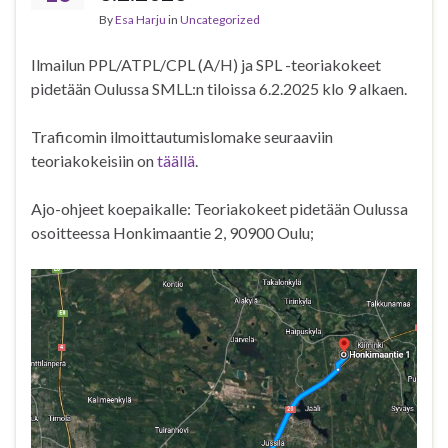
By
Esa Harju
in
Uncategorized
Ilmailun PPL/ATPL/CPL (A/H) ja SPL -teoriakokeet
pidetään Oulussa SMLL:n tiloissa 6.2.2025 klo 9 alkaen.
Traficomin ilmoittautumislomake seuraaviin
teoriakokeisiin on
täällä
.
Ajo-ohjeet koepaikalle: Teoriakokeet pidetään Oulussa
osoitteessa Honkimaantie 2, 90900 Oulu;