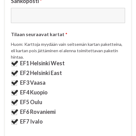
Sähköposti
*
Tilaan seuraavat kartat
*
Huom: Karttoja myydään vain seitsemän kartan paketteina,
eli kartan pois jättäminen ei alenna toimitettavan paketin
hintaa.
EF1 Helsinki West
EF2 Helsinki East
EF3 Vaasa
EF4 Kuopio
EF5 Oulu
EF6 Rovaniemi
EF7 Ivalo