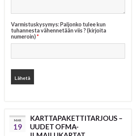
Varmistuskysymys: Paljonko tulee kun
tuhannesta vähennetään viis ? (kirjoita
numeroin)
*
KARTTAPAKETTITARJOUS –
MAR
19
UUDET OFMA-
ILMAILUKARTAT