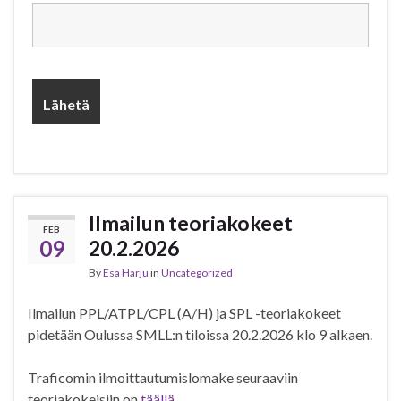
Ilmailun teoriakokeet
FEB
09
20.2.2026
By
Esa Harju
in
Uncategorized
Ilmailun PPL/ATPL/CPL (A/H) ja SPL -teoriakokeet
pidetään Oulussa SMLL:n tiloissa 20.2.2026 klo 9 alkaen.
Traficomin ilmoittautumislomake seuraaviin
teoriakokeisiin on
täällä
.