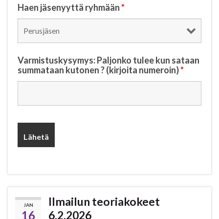
Haen jäsenyyttä ryhmään
*
Varmistuskysymys: Paljonko tulee kun sataan
summataan kutonen ? (kirjoita numeroin)
*
Ilmailun teoriakokeet
JAN
16
6.2.2026