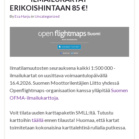
ERIKOISHINTAAN 85 €!
By
Esa Harju
in
Uncategorized
Ilmatilamuutosten seurauksena kaikki 1:500 000 -
ilmailukartat on uusittava voimaantulopäivällä
16.4.2026. Suomen Moottorilentäjien Liitto yhdessä
Openflightmaps-organisaation kanssa ylläpitää
Suomen
OFMA-ilmailukarttoja.
Voit tilata uuden karttapaketin SMLL:ltä. Tutustu
karttoihin
täällä
ennen tilausta! Huomaa, että kartat
toimitetaan kokonaisina karttalehtinä rullalla putkessa.