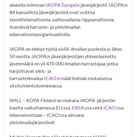
alueella toimivan
IAOPA Europe
‘n jäsenjärjestö. IAOPA:n
84 kansallista jäsenjärjestöä ovat voittoa
tavoittelemattomia, valtiovallasta riippumattomia
itsenäisiä harraste- ja yleisilmailun
edunvalvontaorganisaatioita.
IAOPA on tehnyt työtä siviili-ilmailun puolesta jo lähes
50 vuotta. IAOPA:n jäsenjärjestöjen yhteenlaskettu
jäsenmäärä on yli 470 000 ilmailun harrastajaa, jotka
harjoittavat yleis- ja
harrasteilmailua
ICAO:n
määritelmän mukaisessa
yksityislentotoiminnassa.
SMLL – AOPA Finland on mukana IAOPA-järjestön
kautta vaikuttamassa EU:ssa,
EASA
:ssa sekä
ICAO
:ssa
edunvalvontaan – ICAO:ssa ainoana
yleisilmailujärjestönä!
Muihin jäsenetuihin pääset tutustumaan
täällä
!