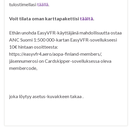
tulostimellasi
täällä
.
Voit tilata oman karttapakettisi
täältä
.
Ethän unohda EasyVFR-käyttäjänä mahdollisuutta ostaa
ANC Suomi 1:500 000-kartan EasyVFR-sovellukseesi
10€ hintaan osoitteesta:
https://easyvfr4.aero/aopa-finland-members/,
jäsennumerosi on Cardskipper-sovelluksessa oleva
membercode,
joka löytyy asetus-kuvakkeen takaa .