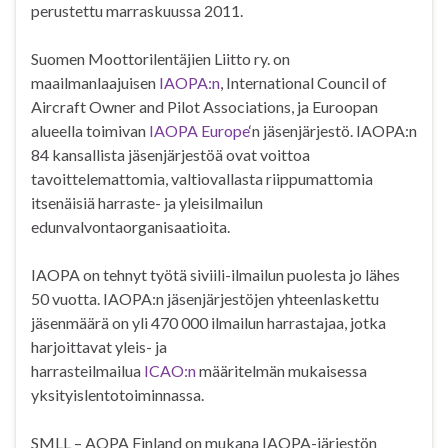
perustettu marraskuussa 2011.
Suomen Moottorilentäjien Liitto ry. on
maailmanlaajuisen
IAOPA:n
, International Council of
Aircraft Owner and Pilot Associations, ja Euroopan
alueella toimivan
IAOPA Europe
‘n jäsenjärjestö. IAOPA:n
84 kansallista jäsenjärjestöä ovat voittoa
tavoittelemattomia, valtiovallasta riippumattomia
itsenäisiä harraste- ja yleisilmailun
edunvalvontaorganisaatioita.
IAOPA on tehnyt työtä siviili-ilmailun puolesta jo lähes
50 vuotta. IAOPA:n jäsenjärjestöjen yhteenlaskettu
jäsenmäärä on yli 470 000 ilmailun harrastajaa, jotka
harjoittavat yleis- ja
harrasteilmailua
ICAO:n
määritelmän mukaisessa
yksityislentotoiminnassa.
SMLL – AOPA Finland on mukana IAOPA-järjestön