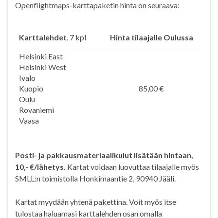
Openflightmaps-karttapaketin hinta on seuraava:
Karttalehdet
, 7 kpl
Hinta tilaajalle Oulussa
Helsinki East
Helsinki West
Ivalo
Kuopio
85,00 €
Oulu
Rovaniemi
Vaasa
Posti- ja pakkausmateriaalikulut lisätään hintaan,
10,- €/lähetys.
Kartat voidaan luovuttaa tilaajalle myös
SMLL:n toimistolla Honkimaantie 2, 90940 Jääli.
Kartat myydään yhtenä pakettina. Voit myös itse
tulostaa haluamasi karttalehden osan omalla