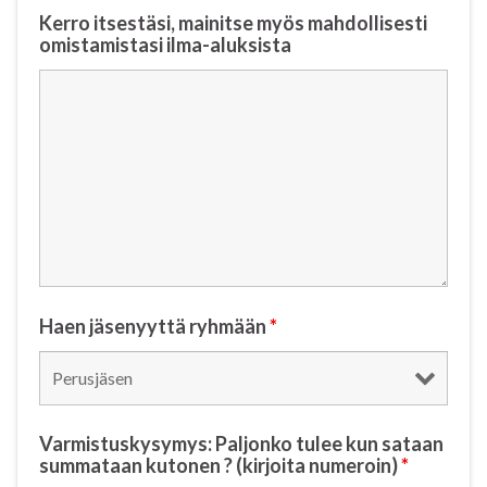
Kerro itsestäsi, mainitse myös mahdollisesti
omistamistasi ilma-aluksista
Haen jäsenyyttä ryhmään
*
Varmistuskysymys: Paljonko tulee kun sataan
summataan kutonen ? (kirjoita numeroin)
*