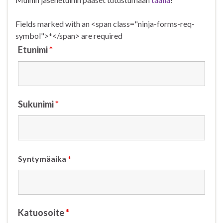
Fields marked with an <span class="ninja-forms-req-
symbol">*</span> are required
Etunimi
*
Sukunimi
*
Syntymäaika
*
Katuosoite
*