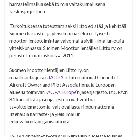
harrasteilmailua sekä toimia valtakunnallisena
keskusjärjestönä.
Tarkoituksensa toteuttamiseksi liitto edistää ja kehittää
Suomen harraste- ja yleisilmailua sekä erityisesti
moottorilentotoimintaa valvomalla siviili-ilmailun etuja
yhteiskunnassa. Suomen Moottorilentäjien Liitto ry. on
perustettu marraskuussa 2011.
Suomen Moottorilentäjien Liitto ry. on
maailmanlaajuisen
IAOPA:n
, International Council of
Aircraft Owner and Pilot Associations, ja Euroopan
alueella toimivan
IAOPA Europe
‘n jäsenjärjestö. IAOPA:n
84 kansallista jäsenjärjestöä ovat voittoa
tavoittelemattomia, valtiovallasta riippumattomia
itsenäisiä harraste- ja yleisilmailun
edunvalvontaorganisaatioita.
IAOPA on tehnyt työtä siviili-ilmailun puolesta jo lähes