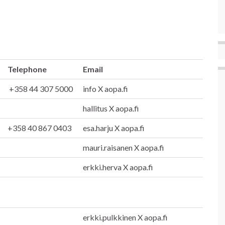
Telephone
Email
+358 44 307 5000
info X aopa.fi
hallitus X aopa.fi
+358 40 867 0403
esa.harju X aopa.fi
mauri.raisanen X aopa.fi
erkki.herva X aopa.fi
erkki.pulkkinen X aopa.fi