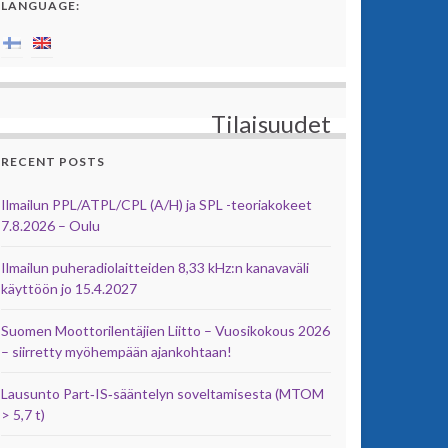
LANGUAGE:
Tilaisuudet
RECENT POSTS
Ilmailun PPL/ATPL/CPL (A/H) ja SPL -teoriakokeet
7.8.2026 – Oulu
Ilmailun puheradiolaitteiden 8,33 kHz:n kanavaväli
käyttöön jo 15.4.2027
Suomen Moottorilentäjien Liitto – Vuosikokous 2026
– siirretty myöhempään ajankohtaan!
Lausunto Part‑IS‑sääntelyn soveltamisesta (MTOM
> 5,7 t)