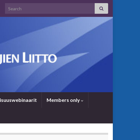
Search for:
i­suus­we­bi­naa­rit
Members only