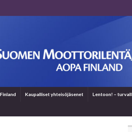
Finland
Kaupalliset yhteisöjäsenet
Len­toon! – tur­val­l