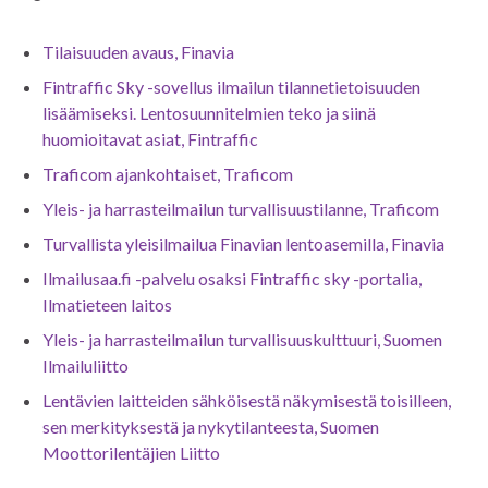
Tilaisuuden avaus, Finavia
Fintraffic Sky -sovellus ilmailun tilannetietoisuuden
lisäämiseksi. Lentosuunnitelmien teko ja siinä
huomioitavat asiat, Fintraffic
Traficom ajankohtaiset, Traficom
Yleis- ja harrasteilmailun turvallisuustilanne, Traficom
Turvallista yleisilmailua Finavian lentoasemilla, Finavia
Ilmailusaa.fi -palvelu osaksi Fintraffic sky -portalia,
Ilmatieteen laitos
Yleis- ja harrasteilmailun turvallisuuskulttuuri, Suomen
Ilmailuliitto
Lentävien laitteiden sähköisestä näkymisestä toisilleen,
sen merkityksestä ja nykytilanteesta, Suomen
Moottorilentäjien Liitto