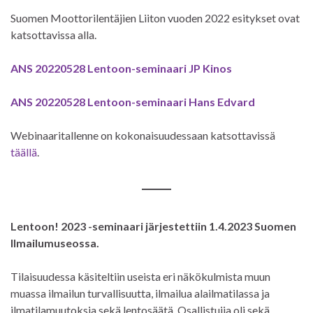
Suomen Moottorilentäjien Liiton vuoden 2022 esitykset ovat
katsottavissa alla.
ANS 20220528 Lentoon-seminaari JP Kinos
ANS 20220528 Lentoon-seminaari Hans Edvard
Webinaaritallenne on kokonaisuudessaan katsottavissä
täällä
.
Lentoon! 2023 -seminaari järjestettiin 1.4.2023 Suomen
Ilmailumuseossa.
Tilaisuudessa käsiteltiin useista eri näkökulmista muun
muassa ilmailun turvallisuutta, ilmailua alailmatilassa ja
ilmatilamuutoksia sekä lentosäätä. Osallistujia oli sekä