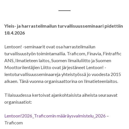
Yleis- ja har­ras­teil­mai­lun tur­val­li­suus­se­mi­naa­ri pidettiin
18.4.2026
Lentoon! -seminaarit ovat osa harrasteilmailun
turvallisuustyön toimintamallia. Traficom, Finavia, Fintraffic
ANS, Ilmatieteen laitos, Suomen Ilmailuliitto ja Suomen
Moottorilentäjien Liitto ovat järjestäneet Lentoon! -
lentoturvallisuusseminaareja yhteistyössä jo vuodesta 2015
alkaen. Tänä vuonna organisaattorina on Ilmatieteenlaitos.
Tilaisuudessa kertoivat ajankohtaisista aiheista seuraavat
organisaatiot:
Lentoon!2026_Traficomin määräysvalmistelu_2026
–
Traficom