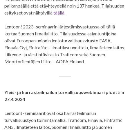
paikanpäällä että etäyhteydellä noin 137 henkeä. Tilaisuuden
esitykset ovat nähtävillä
täällä
.
Lentoon! 2023 -seminaarin järjestämisvastuussa oli tällä
kertaa Suomen Ilmailuliitto. Tilaisuudessa asiantuntijoina
olivat Euroopan unionin lentoturvallisuusvirasto EASA,
Finavia Oyj, Fintraffic – ilmatilasuunnittelu, Ilmatieteen laitos,
Liikenne- ja viestintävirasto Traficom sekä Suomen
Moottorilentäjien Liitto – AOPA Finland.
Yleis- ja har­ras­teil­mai­lun tur­val­li­suus­we­bi­naa­ri pidettiin
27.4.2024
Lentoon! -seminaarit ovat osa harrasteilmailun
turvallisuustyön toimintamallia. Traficom, Finavia, Fintraffic
ANS, Ilmatieteen laitos, Suomen Ilmailuliitto ja Suomen