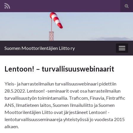
Tog
sear
Search for:
for
Suomen Moottorilentäjien Liitto ry
Togg
navig
Len­toon! – tur­val­li­suus­we­bi­naa­rit
Yleis- ja har­ras­teil­mai­lun tur­val­li­suus­we­bi­naa­ri pidettiin
28.5.2022. Lentoon! -seminaarit ovat osa harrasteilmailun
turvallisuustyön toimintamallia. Traficom, Finavia, Fintraffic
ANS, Ilmatieteen laitos, Suomen Ilmailuliitto ja Suomen
Moottorilentäjien Liitto ovat järjestäneet Lentoon! -
lentoturvallisuusseminaareja yhteistyössä jo vuodesta 2015
alkaen.