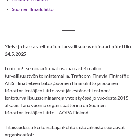
Suomen Ilmailuliitto
Yleis- ja har­ras­teil­mai­lun tur­val­li­suus­we­bi­naa­ri pidettiin
24.5.2025
Lentoon! -seminaarit ovat osa harrasteilmailun
turvallisuustyön toimintamallia. Traficom, Finavia, Fintraffic
ANS, Ilmatieteen laitos, Suomen Ilmailuliitto ja Suomen
Moottorilentäjien Liitto ovat järjestäneet Lentoon! -
lentoturvallisuusseminaareja yhteistyössä jo vuodesta 2015
alkaen. Tänä vuonna organisaattorina on Suomen
Moottorilentäjien Liitto – AOPA Finland.
Tilaisuudessa kertoivat ajankohtaisista aiheista seuraavat
organisaatiot: