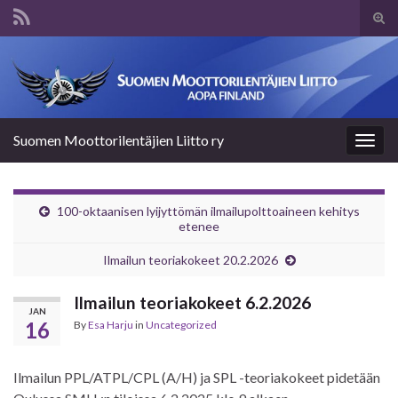
Tog
sear
Search for:
for
Suomen Moottorilentäjien Liitto ry
Togg
navig
100-oktaanisen lyijyttömän ilmailupolttoaineen kehitys
etenee
Ilmailun teoriakokeet 20.2.2026
Ilmailun teoriakokeet 6.2.2026
JAN
16
By
Esa Harju
in
Uncategorized
Ilmailun PPL/ATPL/CPL (A/H) ja SPL -teoriakokeet pidetään