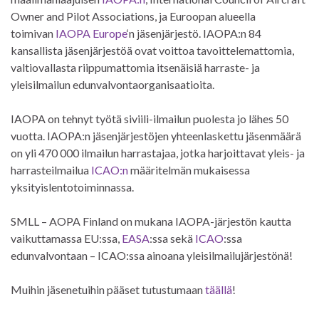
Owner and Pilot Associations, ja Euroopan alueella
toimivan
IAOPA Europe
‘n jäsenjärjestö. IAOPA:n 84
kansallista jäsenjärjestöä ovat voittoa tavoittelemattomia,
valtiovallasta riippumattomia itsenäisiä harraste- ja
yleisilmailun edunvalvontaorganisaatioita.
IAOPA on tehnyt työtä siviili-ilmailun puolesta jo lähes 50
vuotta. IAOPA:n jäsenjärjestöjen yhteenlaskettu jäsenmäärä
on yli 470 000 ilmailun harrastajaa, jotka harjoittavat yleis- ja
harrasteilmailua
ICAO:n
määritelmän mukaisessa
yksityislentotoiminnassa.
SMLL – AOPA Finland on mukana IAOPA-järjestön kautta
vaikuttamassa EU:ssa,
EASA
:ssa sekä
ICAO
:ssa
edunvalvontaan – ICAO:ssa ainoana yleisilmailujärjestönä!
Muihin jäsenetuihin pääset tutustumaan
täällä
!