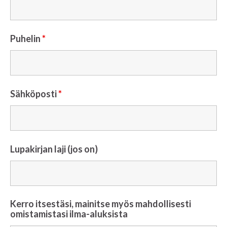
Puhelin
*
Sähköposti
*
Lupakirjan laji (jos on)
Kerro itsestäsi, mainitse myös mahdollisesti
omistamistasi ilma-aluksista