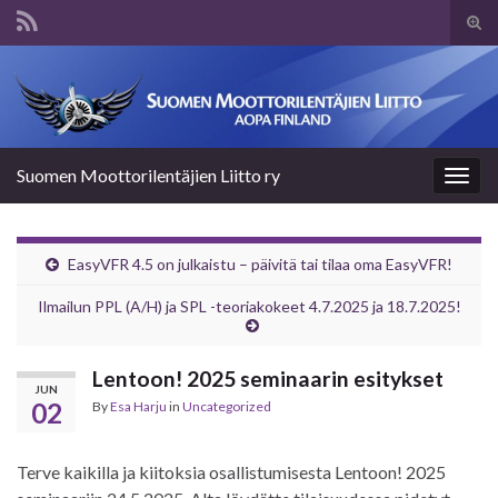
Tog
sear
Search for:
for
Suomen Moottorilentäjien Liitto ry
Togg
navig
EasyVFR 4.5 on julkaistu – päivitä tai tilaa oma EasyVFR!
Ilmailun PPL (A/H) ja SPL -teoriakokeet 4.7.2025 ja 18.7.2025!
Lentoon! 2025 seminaarin esitykset
JUN
02
By
Esa Harju
in
Uncategorized
Terve kaikilla ja kiitoksia osallistumisesta Lentoon! 2025