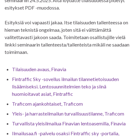
seminaariin 24.5.2025. Alta löydätte tilaisuudessa pidetyt
esitykset PDF -muodossa.
Esityksiä voi vapaasti jakaa. Itse tilaisuuden tallenteessa on
hieman teknistä ongelmaa, joten sitä ei välttämättä
valitettavasti jakoon saada. Toimitetaan osallistujille vielä
linkki seminaarin tallenteesta/tallenteista mikäli ne saadaan
toimimaan.
Tilaisuuden avaus, Finavia
Fintraffic Sky -sovellus ilmailun tilannetietoisuuden
lisäämiseksi. Lentosuunnitelmien teko ja siinä
huomioitavat asiat, Fintraffic
Traficom ajankohtaiset, Traficom
Yleis- ja harrasteilmailun turvallisuustilanne, Traficom
Turvallista yleisilmailua Finavian lentoasemilla, Finavia
Ilmailusaa.fi -palvelu osaksi Fintraffic sky -portalia,