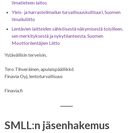
Ilmatieteen laitos
Yleis- ja harrasteilmailun turvallisuuskulttuuri, Suomen
Ilmailuliitto
Lentävien laitteiden sähköisestä näkymisestä toisilleen,
sen merkityksestä ja nykytilanteesta, Suomen
Moottorilentäjien Liitto
Ystävällisin terveisin,
Tero Tihveräinen, apulaispäällikkö
Finavia Oyj, lentoturvallisuus
Finavia.fi
SMLL:n jäsenhakemus