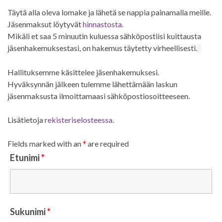
Täytä alla oleva lomake ja lähetä se nappia painamalla meille.
Jäsenmaksut löytyvät
hinnastosta
.
Mikäli et saa 5 minuutin kuluessa sähköpostiisi kuittausta
jäsenhakemuksestasi, on hakemus täytetty virheellisesti.
Hallituksemme käsittelee jäsenhakemuksesi.
Hyväksynnän jälkeen tulemme lähettämään laskun
jäsenmaksusta ilmoittamaasi sähköpostiosoitteeseen.
Lisätietoja
rekisteriselosteessa
.
Fields marked with an
*
are required
Etunimi
*
Sukunimi
*