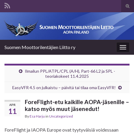
Tog
sear
Search for:
for
Suomen Moottorilentäjien Liitto ry
Togg
navig
Ilmailun PPL/ATPL/CPL (A/H), Part-66 L2 ja SPL -
teoriakokeet 11.4.2025
EasyVFR 4.5 on julkaistu – päivitä tai tilaa oma EasyVFR!
ForeFlight-etu kaikille AOPA-jäsenille –
APR
katso myös muut jäsenedut!
11
By
Esa Harju
in
Uncategorized
ForeFlight ja IAOPA Europe ovat tyytyväisiä voidessaan