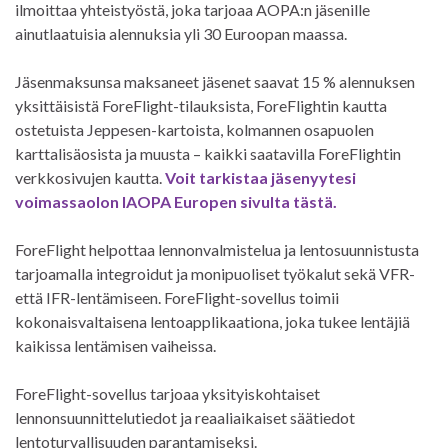
ilmoittaa yhteistyöstä, joka tarjoaa AOPA:n jäsenille
ainutlaatuisia alennuksia yli 30 Euroopan maassa.
Jäsenmaksunsa maksaneet jäsenet saavat 15 % alennuksen
yksittäisistä ForeFlight-tilauksista, ForeFlightin kautta
ostetuista Jeppesen-kartoista, kolmannen osapuolen
karttalisäosista ja muusta – kaikki saatavilla ForeFlightin
verkkosivujen kautta.
Voit tarkistaa jäsenyytesi
voimassaolon IAOPA Europen sivulta tästä.
ForeFlight helpottaa lennonvalmistelua ja lentosuunnistusta
tarjoamalla integroidut ja monipuoliset työkalut sekä VFR-
että IFR-lentämiseen. ForeFlight-sovellus toimii
kokonaisvaltaisena lentoapplikaationa, joka tukee lentäjiä
kaikissa lentämisen vaiheissa.
ForeFlight-sovellus tarjoaa yksityiskohtaiset
lennonsuunnittelutiedot ja reaaliaikaiset säätiedot
lentoturvallisuuden parantamiseksi.