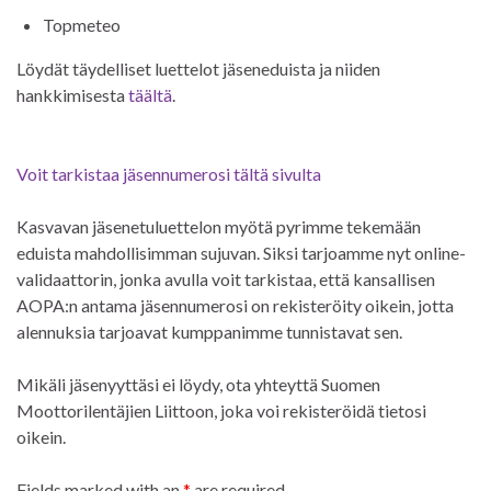
Topmeteo
Löydät täydelliset luettelot jäseneduista ja niiden
hankkimisesta
täältä
.
Voit tarkistaa jäsennumerosi tältä sivulta
Kasvavan jäsenetuluettelon myötä pyrimme tekemään
eduista mahdollisimman sujuvan. Siksi tarjoamme nyt online-
validaattorin, jonka avulla voit tarkistaa, että kansallisen
AOPA:n antama jäsennumerosi on rekisteröity oikein, jotta
alennuksia tarjoavat kumppanimme tunnistavat sen.
Mikäli jäsenyyttäsi ei löydy, ota yhteyttä Suomen
Moottorilentäjien Liittoon, joka voi rekisteröidä tietosi
oikein.
Fields marked with an
*
are required