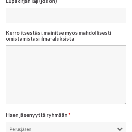
Lupakirjan laji (jos on)
Kerro itsestäsi, mainitse myös mahdollisesti
omistamistasi ilma-aluksista
Haen jäsenyyttä ryhmään
*