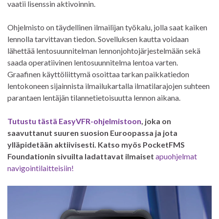
vaatii lisenssin aktivoinnin.
Ohjelmisto on täydellinen ilmailijan työkalu, jolla saat kaiken
lennolla tarvittavan tiedon. Sovelluksen kautta voidaan
lähettää lentosuunnitelman lennonjohtojärjestelmään sekä
saada operatiivinen lentosuunnitelma lentoa varten.
Graafinen käyttöliittymä osoittaa tarkan paikkatiedon
lentokoneen sijainnista ilmailukartalla ilmatilarajojen suhteen
parantaen lentäjän tilannetietoisuutta lennon aikana.
Tutustu tästä EasyVFR-
ohjelmistoon
, joka on
saavuttanut suuren suosion Euroopassa ja jota
ylläpidetään aktiivisesti. Katso myös PocketFMS
Foundationin sivuilta ladattavat ilmaiset
apuohjelmat
navigointilaitteisiin!