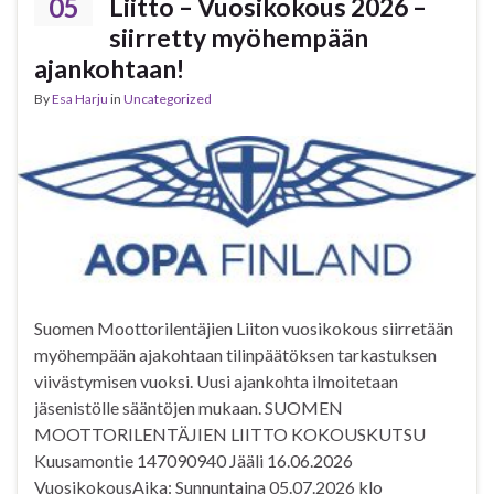
05
Liitto – Vuosikokous 2026 –
siirretty myöhempään
ajankohtaan!
By
Esa Harju
in
Uncategorized
Suomen Moottorilentäjien Liiton vuosikokous siirretään
myöhempään ajakohtaan tilinpäätöksen tarkastuksen
viivästymisen vuoksi. Uusi ajankohta ilmoitetaan
jäsenistölle sääntöjen mukaan. SUOMEN
MOOTTORILENTÄJIEN LIITTO KOKOUSKUTSU
Kuusamontie 147090940 Jääli 16.06.2026
VuosikokousAika: Sunnuntaina 05.07.2026 klo