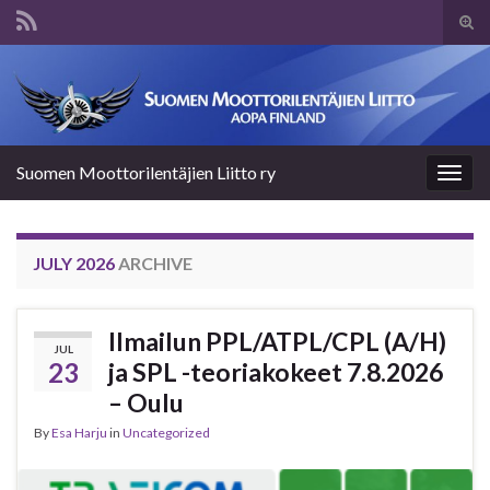
Tog
sear
Search for:
for
Suomen Moottorilentäjien Liitto ry
Togg
navig
JULY 2026
ARCHIVE
Ilmailun PPL/ATPL/CPL (A/H)
JUL
23
ja SPL -teoriakokeet 7.8.2026
– Oulu
By
Esa Harju
in
Uncategorized