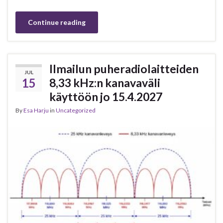
Continue reading
Ilmailun puheradiolaitteiden
JUL
15
8,33 kHz:n kanavaväli
käyttöön jo 15.4.2027
By
Esa Harju
in
Uncategorized