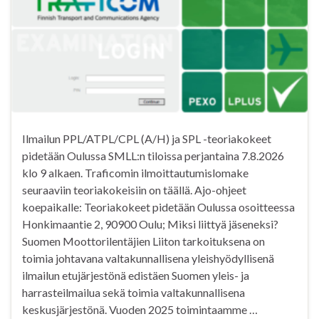
Ilmailun PPL/ATPL/CPL (A/H) ja SPL -teoriakokeet
pidetään Oulussa SMLL:n tiloissa perjantaina 7.8.2026
klo 9 alkaen. Traficomin ilmoittautumislomake
seuraaviin teoriakokeisiin on täällä. Ajo-ohjeet
koepaikalle: Teoriakokeet pidetään Oulussa osoitteessa
Honkimaantie 2, 90900 Oulu; Miksi liittyä jäseneksi?
Suomen Moottorilentäjien Liiton tarkoituksena on
toimia johtavana valtakunnallisena yleishyödyllisenä
ilmailun etujärjestönä edistäen Suomen yleis- ja
harrasteilmailua sekä toimia valtakunnallisena
keskusjärjestönä. Vuoden 2025 toimintaamme …