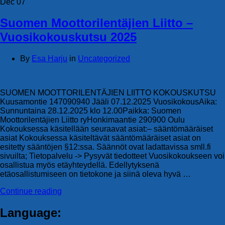
Dec
07
Suomen Moottorilentäjien Liitto –
Vuosikokouskutsu 2025
By
Esa Harju
in
Uncategorized
SUOMEN MOOTTORILENTÄJIEN LIITTO KOKOUSKUTSU
Kuusamontie 147090940 Jääli 07.12.2025 VuosikokousAika:
Sunnuntaina 28.12.2025 klo 12.00Paikka: Suomen
Moottorilentäjien Liitto ryHonkimaantie 290900 Oulu
Kokouksessa käsitellään seuraavat asiat:– sääntömääräiset
asiat Kokouksessa käsiteltävät sääntömääräiset asiat on
esitetty sääntöjen §12:ssa. Säännöt ovat ladattavissa smll.fi
sivuilta; Tietopalvelu -> Pysyvät tiedotteet Vuosikokoukseen voi
osallistua myös etäyhteydellä. Edellytyksenä
etäosallistumiseen on tietokone ja siinä oleva hyvä …
Continue reading
Language: