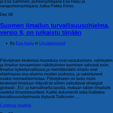
ja Esa Salminen, puheenjohtajana Esa Harju ja
varapuheenjohtajana Jukka Pekka Kinos.
Dec
08
Suomen ilmailun turvallisuusohjelma,
versio 9, on julkaistu tänään
By
Esa Harju
in
Uncategorized
Päivityksen keskeisiä muutoksia ovat varautumisen, valmiuden
ja ilmailun turvaamisen näkökulmien tuominen vahvasti esiin.
Ilmailun kyberturvallisuus ja miehittämätön ilmailu ovat
ohjelmassa osa-alueina muiden joukossa, ja vakiintuneet
osaksi normaalitoimintaa. Päivitykseen on tuotu myös
keskeiset ilmailuun liittyvät tai siihen vaikuttavat strategiat
globaali-, EU- ja kansallisella tasolla, mukaan lukien ilmailulle
asetetut ilmastotavoitteet. Kaikki dokumentit sekä lisätietoa
turvallisuusohjelmasta löytyvät Traficomin …
Continue reading