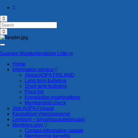
Toggle
search
Search
form
for:
Toggle
navigation
Suomen Moottorilentäjien Liitto ry
Home
Information service
About AOPA FINLAND
Long term bulletins
Short term bulletins
Price list
Knowledge examinations
Membership check
Join AOPA Finland
Kaupalliset yhteisöjäsenet
Len­toon! – tur­val­li­suus­we­bi­naa­rit
Members only
Contact information update
Membership benefits