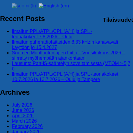
Recent Posts
Tilaisuudet
Ilmailun PPL/ATPL/CPL (A/H) ja SPL -
teoriakokeet 7.8.2026 – Oulu
Ilmailun puheradiolaitteiden 8,33 kHz:n kanavaväli
käyttöön jo 15.4.2027
Suomen Moottorilentäjien Liitto – Vuosikokous 2026 –
siirretty myöhempään ajankohtaan!
Lausunto Part‑IS‑sääntelyn soveltamisesta (MTOM > 5,7
t)
Ilmailun PPL/ATPL/CPL (A/H) ja SPL -teoriakokeet
10.7.2026 ja 13.7.2026 – Oulu ja Tampere
Archives
July 2026
June 2026
April 2026
March 2026
February 2026
January 2026