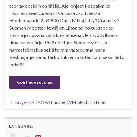
teoriakokeisiin on täällä. Ajo-ohjeet koepaikalle:
Teoriakokeet pidetään Oulussa osoitteessa
Honkimaantie 2, 90900 Oulu; Miksi liittyä jäseneksi?
Suomen Moottorilentäjien Liiton tarkoituksena on
toimia johtavana valtakunnallisena yleishyödyllisenä
ilmailun etujärjestönä edistäen Suomen yleis- ja
harrasteilmailua sekä toimia valtakunnallisena
keskusjärjestönä. Tarkoituksensa toteuttamiseksi liitto
edistää …
Continue reading
EasyVFR4
,
IAOPA Europe
,
LVM
,
SMLL
,
traficom
LANGUAGE: