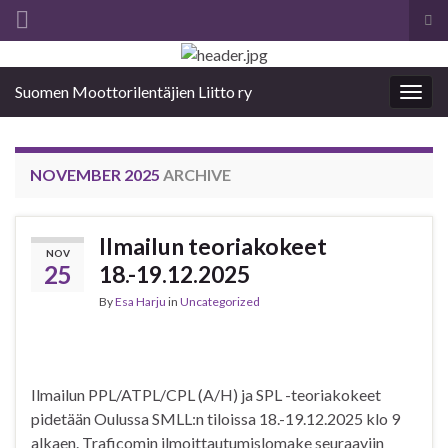
Tog
sea
Search for:
for
Suomen Moottorilentäjien Liitto ry
Togg
navig
NOVEMBER 2025
ARCHIVE
Ilmailun teoriakokeet
NOV
25
18.-19.12.2025
By
Esa Harju
in
Uncategorized
Ilmailun PPL/ATPL/CPL (A/H) ja SPL -teoriakokeet
pidetään Oulussa SMLL:n tiloissa 18.-19.12.2025 klo 9
alkaen. Traficomin ilmoittautumislomake seuraaviin