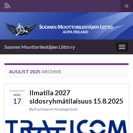
Tog
sear
Search for:
for
Suomen Moottorilentäjien Liitto ry
Togg
navig
AUGUST 2025
ARCHIVE
Ilmatila 2027
AUG
17
sidosryhmätilaisuus 15.8.2025
By
Esa Harju
in
Uncategorized