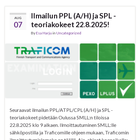
Ilmailun PPL (A/H) ja SPL -
AUG
07
teoriakokeet 22.8.2025!
By
Esa Harju
in
Uncategorized
Seuraavat ilmailun PPL/ATPL/CPL (A/H) ja SPL -
teoriakokeet pidetään Oulussa SMLL:n tiloissa
22.8.2025 klo 9 alkaen. Ilmoittautuminen SMLL:lle
sähköpostilla ja Traficomille ohjeen mukaan, Traficomin
ilmoittautumislomake on täällä. Ajo-ohjeet koepaikalle: