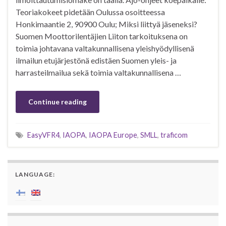
Teoriakokeet pidetään Oulussa osoitteessa
Honkimaantie 2, 90900 Oulu; Miksi liittyä jäseneksi?
Suomen Moottorilentäjien Liiton tarkoituksena on
toimia johtavana valtakunnallisena yleishyödyllisenä
ilmailun etujärjestönä edistäen Suomen yleis- ja
harrasteilmailua sekä toimia valtakunnallisena …
Continue reading
EasyVFR4
,
IAOPA
,
IAOPA Europe
,
SMLL
,
traficom
LANGUAGE: