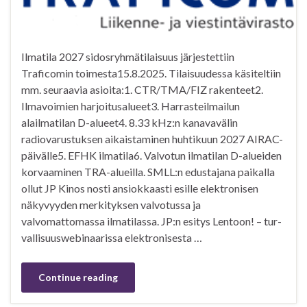
Ilmatila 2027 sidosryhmätilaisuus järjestettiin
Traficomin toimesta15.8.2025. Tilaisuudessa käsiteltiin
mm. seuraavia asioita:1. CTR/TMA/FIZ rakenteet2.
Ilmavoimien harjoitusalueet3. Harrasteilmailun
alailmatilan D-alueet4. 8.33 kHz:n kanavavälin
radiovarustuksen aikaistaminen huhtikuun 2027 AIRAC-
päivälle5. EFHK ilmatila6. Valvotun ilmatilan D-alueiden
korvaaminen TRA-alueilla. SMLL:n edustajana paikalla
ollut JP Kinos nosti ansiokkaasti esille elektronisen
näkyvyyden merkityksen valvotussa ja
valvomattomassa ilmatilassa. JP:n esitys Len­toon! – tur­
val­li­suus­we­bi­naa­rissa elektronisesta …
Continue reading