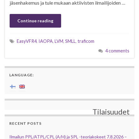
jäsenhakemus ja tule mukaan aktiivisten ilmailijoiden …
Continue reading
EasyVFR4
,
IAOPA
,
LVM
,
SMLL
,
traficom
4 comments
LANGUAGE:
Tilaisuudet
RECENT POSTS
Ilmailun PPL/ATPL/CPL (A/H) ja SPL -teoriakokeet 7.8.2026 –