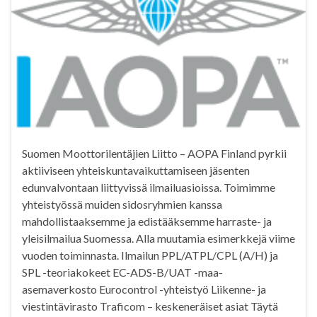
Suomen Moottorilentäjien Liitto – AOPA Finland pyrkii
aktiiviseen yhteiskuntavaikuttamiseen jäsenten
edunvalvontaan liittyvissä ilmailuasioissa. Toimimme
yhteistyössä muiden sidosryhmien kanssa
mahdollistaaksemme ja edistääksemme harraste- ja
yleisilmailua Suomessa. Alla muutamia esimerkkejä viime
vuoden toiminnasta. Ilmailun PPL/ATPL/CPL (A/H) ja
SPL -teoriakokeet EC-ADS-B/UAT -maa-
asemaverkosto Eurocontrol -yhteistyö Liikenne- ja
viestintävirasto Traficom – keskeneräiset asiat Täytä