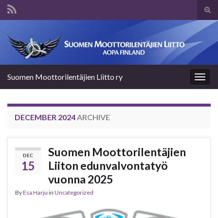
Tog
sear
Search for:
for
Suomen Moottorilentäjien Liitto ry
Togg
navig
DECEMBER 2024
ARCHIVE
Suomen Moottorilentäjien
DEC
15
Liiton edunvalvontatyö
vuonna 2025
By
Esa Harju
in
Uncategorized