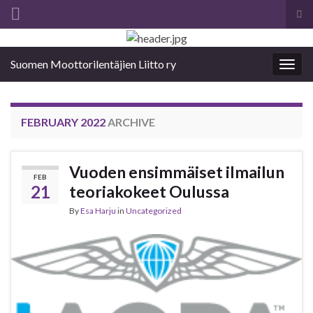
Tog
sea
Search for:
for
Suomen Moottorilentäjien Liitto ry
Togg
navig
FEBRUARY 2022
ARCHIVE
Vuoden ensimmäiset ilmailun
FEB
21
teoriakokeet Oulussa
By
Esa Harju
in
Uncategorized