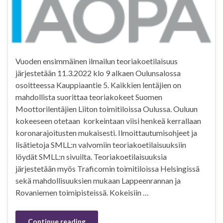
Vuoden ensimmäinen ilmailun teoriakoetilaisuus
järjestetään 11.3.2022 klo 9 alkaen Oulunsalossa
osoitteessa Kauppiaantie 5. Kaikkien lentäjien on
mahdollista suorittaa teoriakokeet Suomen
Moottorilentäjien Liiton toimitiloissa Oulussa. Ouluun
kokeeseen otetaan korkeintaan viisi henkeä kerrallaan
koronarajoitusten mukaisesti. Ilmoittautumisohjeet ja
lisätietoja SMLL:n valvomiin teoriakoetilaisuuksiin
löydät SMLL:n sivuilta. Teoriakoetilaisuuksia
järjestetään myös Traficomin toimitiloissa Helsingissä
sekä mahdollisuuksien mukaan Lappeenrannan ja
Rovaniemen toimipisteissä. Kokeisiin …
Continue reading