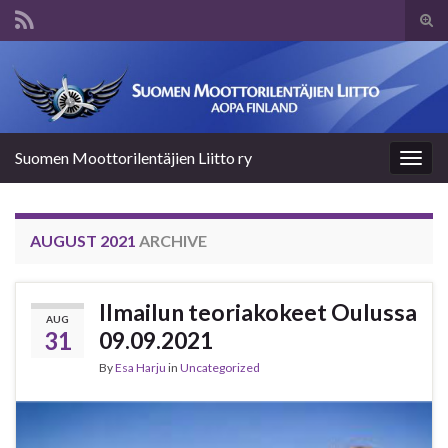
Tog
sear
Search for:
for
Suomen Moottorilentäjien Liitto ry
Togg
navig
AUGUST 2021
ARCHIVE
Ilmailun teoriakokeet Oulussa
AUG
31
09.09.2021
By
Esa Harju
in
Uncategorized