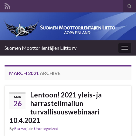
Tog
sear
Search for:
for
Suomen Moottorilentäjien Liitto ry
Togg
navig
MARCH 2021
ARCHIVE
Lentoon! 2021 yleis- ja
MAR
26
harrasteilmailun
turvallisuuswebinaari
10.4.2021
By
Esa Harju
in
Uncategorized