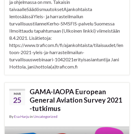
ja ohjelmassa on mm. Takaisin
taivaalleSäädösmuutoksetAjankohtaista
lentosäässäYleis- ja harrasteilmailun
turvallisuustilanneKerho-SMSFIS-palvelu Suomessa
Ilmoittaudu tapahtumaan (Ulkoinen linkki) viimeistään
8.4.2021. Lisätietoja:
https://www.traficom.fi/fi/ajankohtaista/tilaisuudet/len
toon-2021-yleis-ja-harrasteilmailun-
turvallisuuswebinaari-1042021erityisasiantuntija Jani
Hottola, jani.hottola(a)traficom.fi
GAMA-IAOPA European
MAR
25
General Aviation Survey 2021
-tutkimus
By
Esa Harju
in
Uncategorized