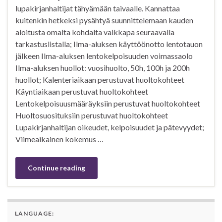
lupakirjanhaltijat tähyämään taivaalle. Kannattaa
kuitenkin hetkeksi pysähtyä suunnittelemaan kauden
aloitusta omalta kohdalta vaikkapa seuraavalla
tarkastuslistalla; Ilma-aluksen käyttöönotto lentotauon
jälkeen Ilma-aluksen lentokelpoisuuden voimassaolo
Ilma-aluksen huollot: vuosihuolto, 50h, 100h ja 200h
huollot; Kalenteriaikaan perustuvat huoltokohteet
Käyntiaikaan perustuvat huoltokohteet
Lentokelpoisuusmääräyksiin perustuvat huoltokohteet
Huoltosuosituksiin perustuvat huoltokohteet
Lupakirjanhaltijan oikeudet, kelpoisuudet ja pätevyydet;
Viimeaikainen kokemus …
Continue reading
LANGUAGE: