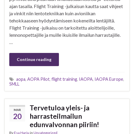
ajan tasalla. Flight Training -julkaisun kautta saat vihjeet
ja vinkit niin lentotekniikan kuin avioniikan
tehokkaaseen hyödyntämiseen kokeneilta lentäjiltä.
Flight Training -julkaisu on tarkoitettu aloittelijoille,
lennonopettajille ja muille ikuisille ilmailun harrastajille.
…
Continue reading
aopa
,
AOPA Pilot
,
flight training
,
IAOPA
,
IAOPA Europe
,
SMLL
Tervetuloa yleis- ja
MAR
20
harrasteilmailun
edunvalvonnan piiriin!
By
Esa Harju
in
Uncategorized