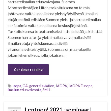
harrasteilmailun edunvalvojana. Suomen
Moottorilentäjien Liiton tarkoituksena on toimia
johtavana valtakunnallisena yleishyödyllisenä ilmailun
etujärjestönä edistäen Suomen yleis- ja harrasteilmailua
sekä toimia valtakunnallisena keskusjärjestönä.
Tarkoituksensa toteuttamiseksi liitto edistää ja kehittää
Suomen harraste- ja yleisilmailua valvomalla siviili-
ilmailun etuja yhteiskunnassa tiivillä
viranomaisyhteistyöllä. Suomessa on maa-alueilla
jokamiehen oikeus, jolla jokaisen …
Continue reading
aopa
,
GA
,
general aviation
,
IAOPA
,
IAOPA Europe
,
ilmailun edunvalvonta
,
SMLL
Lentoon! 2021 -seminaari