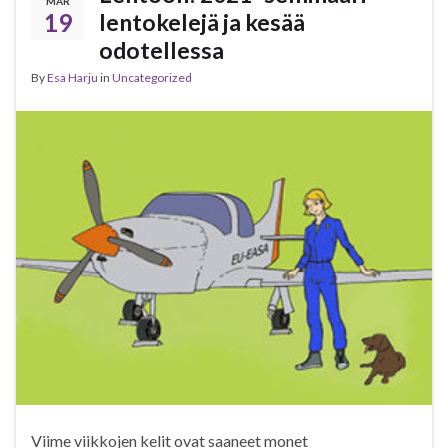
MAR
19
lentokelejä ja kesää
odotellessa
By
Esa Harju
in
Uncategorized
Viime viikkojen kelit ovat saaneet monet