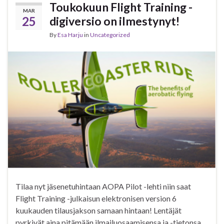
Toukokuun Flight Training -
MAR
25
digiversio on ilmestynyt!
By
Esa Harju
in
Uncategorized
Tilaa nyt jäsenetuhintaan AOPA Pilot -lehti niin saat
Flight Training -julkaisun elektronisen version 6
kuukauden tilausjakson samaan hintaan! Lentäjät
pyrkivät aina pitämään ilmailuosaamisensa ja -tietonsa